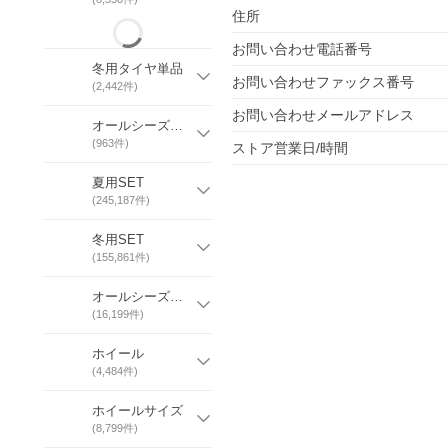
住所
お問い合わせ電話番号
冬用タイヤ単品
お問い合わせファックス番号
(
2,442
件)
お問い合わせメールアドレス
オールシーズンタイヤ単品
(
963
件)
ストア営業日/時間
夏用SET
(
245,187
件)
冬用SET
(
155,861
件)
オールシーズンSET
(
16,199
件)
ホイール
(
4,484
件)
ホイールサイズ
(
8,799
件)