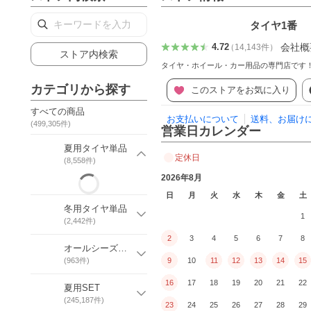
タイヤ1番
会社概
4.72
（
14,143
件
）
ストア内検索
タイヤ・ホイール・カー用品の専門店です
カテゴリから探す
このストアをお気に入り
すべての商品
お支払いについて
送料、お届け
(
499,305
件)
営業日カレンダー
夏用タイヤ単品
定休日
(
8,558
件)
2026年8月
日
月
火
水
木
金
土
冬用タイヤ単品
1
(
2,442
件)
2
3
4
5
6
7
8
オールシーズンタイヤ単品
(
963
件)
9
10
11
12
13
14
15
16
17
18
19
20
21
22
夏用SET
(
245,187
件)
23
24
25
26
27
28
29