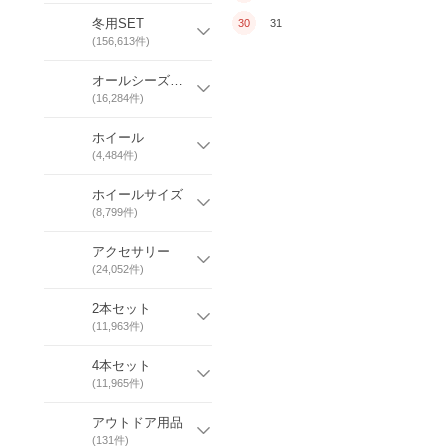
冬用SET
30
31
(
156,613
件)
オールシーズンSET
(
16,284
件)
ホイール
(
4,484
件)
ホイールサイズ
(
8,799
件)
アクセサリー
(
24,052
件)
2本セット
(
11,963
件)
4本セット
(
11,965
件)
アウトドア用品
(
131
件)