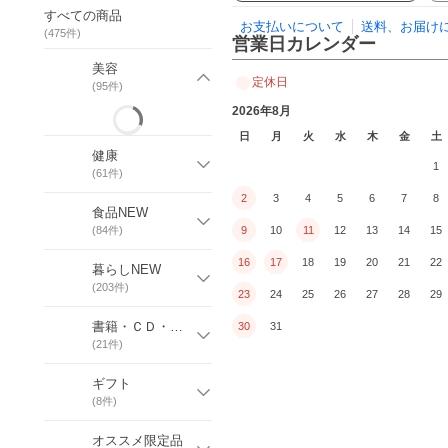
すべての商品
お支払いについて
送料、お届け
(
475
件)
営業日カレンダー
美容
定休日
(
95
件)
2026年8月
日
月
火
水
木
金
土
健康
1
(
61
件)
2
3
4
5
6
7
8
食品NEW
(
84
件)
9
10
11
12
13
14
15
16
17
18
19
20
21
22
暮らしNEW
(
203
件)
23
24
25
26
27
28
29
書籍・ＣＤ・ＤＶＤ
30
31
(
21
件)
ギフト
(
8
件)
オススメ限定品