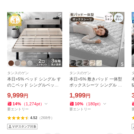
タンスのゲン
タンスのゲン
本日+5% ベッド シングル す
本日+5% 敷きパッド 一体型
のこベッド シングルベッド
ボックスシーツ シングル 肌
ベッドフレーム 宮付き 高さ
触りなめらか 洗いざらし加
9,999
1,999
円
円
調節 コンセント付 木製 ベッ
工 パッド一体型ボックスシ
トフレーム すのこ ベット お
ーツ 敷パッド ベッドパッド
14
%
（
1,274
pt
）
10
%
（
180
pt
）
しゃれ
抗菌 防臭 防ダニ
要エントリー
要エントリー
4.52
（
268
件
）