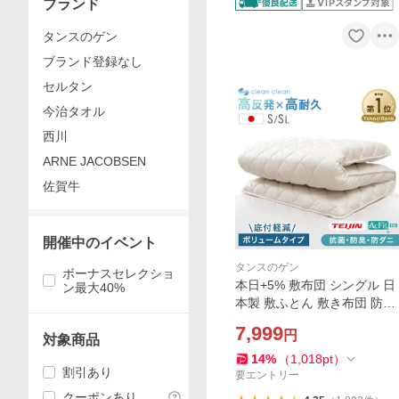
ブランド
タンスのゲン
ブランド登録なし
セルタン
今治タオル
西川
ARNE JACOBSEN
佐賀牛
開催中のイベント
タンスのゲン
ボーナスセレクショ
本日+5% 敷布団 シングル 日
ン最大40%
本製 敷ふとん 敷き布団 防ダ
ニ ボリューム 極厚 極太 軽量
7,999
円
マットレス シングルロング
対象商品
軽い 三層敷布団 清潔 国産 布
14
%
（
1,018
pt
）
割引あり
団 厚手 軽量
要エントリー
クーポンあり