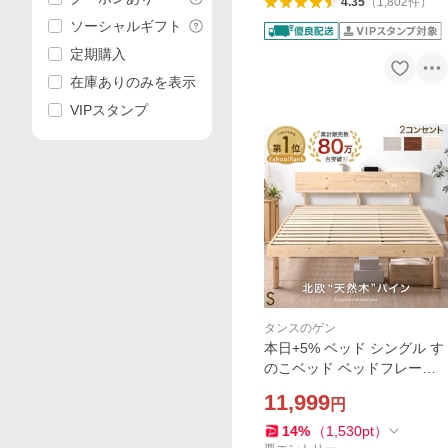
4.35
（
1,802
件
）
ソーシャルギフト
定期購入
在庫ありのみを表示
VIPスタンプ
タンスのゲン
本日+5% ベッド シングル す
のこベッド ベッドフレーム
シングルベッド 宮付き 高さ
11,999
円
調節 コンセント付 木製 ベッ
ト ベットフレーム すのこ お
14
%
（
1,530
pt
）