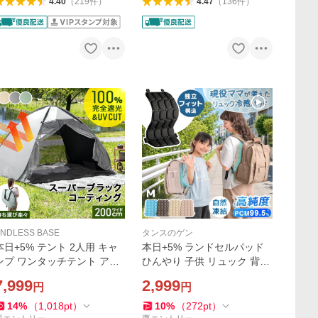
4.40
（
219
件
）
4.47
（
136
件
）
NDLESS BASE
タンスのゲン
本日+5% テント 2人用 キャ
本日+5% ランドセルパッド
ンプ ワンタッチテント アウ
ひんやり 子供 リュック 背中
トドア 軽量 ポップアップテ
冷やす 保冷剤 熱中症対策グ
7,999
2,999
円
円
ント 1人用 おしゃれ 完全遮
ッズ リュックパッド 冷却 暑
光 フルクローズ ワンタッチ
さ対策 汗 冷たい 冷却パッド
14
%
（
1,018
pt
）
10
%
（
272
pt
）