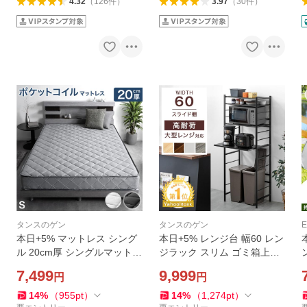
4.32
（
126
件
）
3.97
（
30
件
）
タンスのゲン
タンスのゲン
E
本日+5% マットレス シング
本日+5% レンジ台 幅60 レン
ル 20cm厚 シングルマットレ
ジラック スリム ゴミ箱上ラ
ス ポケットコイルマットレ
ック キッチンラック 大型レ
7,499
9,999
円
円
ス ベッドマットレス コイル
ンジ対応 高耐荷設計 スライ
マットレス ポケットコイル
ド棚 スチール レンジラック
14
%
（
955
pt
）
14
%
（
1,274
pt
）