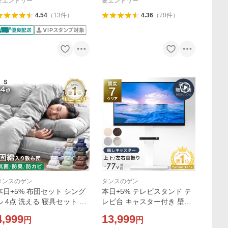
ソロテント てんと
85000008
要エントリー
要エントリー
4.54
（
13
件
）
4.36
（
70
件
）
タンスのゲン
タンスのゲン
本日+5% 布団セット シング
本日+5% テレビスタンド テ
ル 4点 洗える 寝具セット シ
レビ台 キャスター付き 壁寄
ングル布団セット 来客用布
せ 首振り ハイタイプ ロータ
4,999
13,999
円
円
団セット 来客用 布団 ふとん
イプ 無段階高さ調節 32〜77