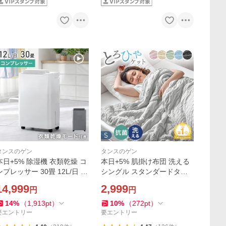
タンスのゲン
タンスのゲン
本日+5% 除湿機 衣類乾燥 コ
本日+5% 肌掛け布団 洗える
ンプレッサー 30畳 12L/日 除
シングル スタンダードタイ
湿器 衣類乾燥除湿機 衣類乾
プ 掛け布団 夏用 肌掛け布団
14,999
2,999
円
円
燥機 除湿乾燥機 小型 梅雨対
夏 肌布団 レーヨンケット ひ
策 乾燥機 除湿 家庭用 部屋干
んやり 冷感寝具 おしゃれ 夏
14
%
（
1,913
pt
）
10
%
（
272
pt
）
し
布団
要エントリー
要エントリー