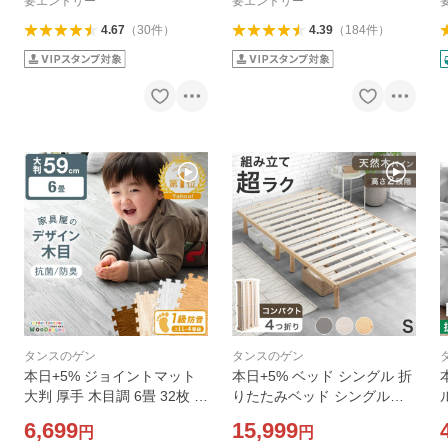
ベッドマット
収納ラック 収納棚
要エントリー
要エントリー
4.67
（
30
件
）
4.39
（
184
件
）
タンスのゲン
タンスのゲン
本日+5% ジョイントマット
本日+5% ベッド シングル 折
大判 厚手 木目調 6畳 32枚 5
りたたみベッド シングルベ
9cm 防音マット 床マット ク
ッド ベッドフレーム 天然木
6,699
15,999
円
円
ッションマット プレイマッ
すのこベッド ローベッド 組