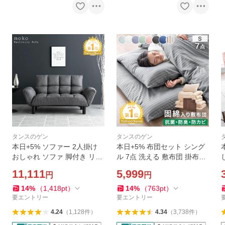
タンスのゲン
タンスのゲン
本日+5% ソファー 2人掛け
本日+5% 布団セット シング
おしゃれ ソファ 脚付き リク
ル 7点 洗える 敷布団 掛布団
ライニング 二人掛け 北欧 一
枕 カバー付き シングル布団
11,111
5,999
円
円
人暮らし ローソファ リビン
セット 来客用布団セット 来
グ ソファベッド コンパクト
客用 寝具セット 掛け布団 組
14
%
（
1,418
pt
）
14
%
（
763
pt
）
布団 新生活
要エントリー
要エントリー
4.24
（
1,128
件
）
4.34
（
3,738
件
）