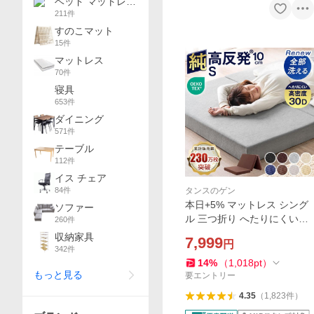
ベッド マットレス
211
件
セット
すのこマット
15
件
マットレス
70
件
寝具
653
件
ダイニング
571
件
テーブル
112
件
イス チェア
84
件
タンスのゲン
本日+5% マットレス シング
ソファー
ル 三つ折り へたりにくい高
260
件
密度30D 洗える 純高反発 折
収納家具
7,999
円
りたたみ 敷布団 高反発マッ
342
件
トレス ベッドマットレス 極
14
%
（
1,018
pt
）
もっと見る
厚10cm 高反発
要エントリー
4.35
（
1,823
件
）