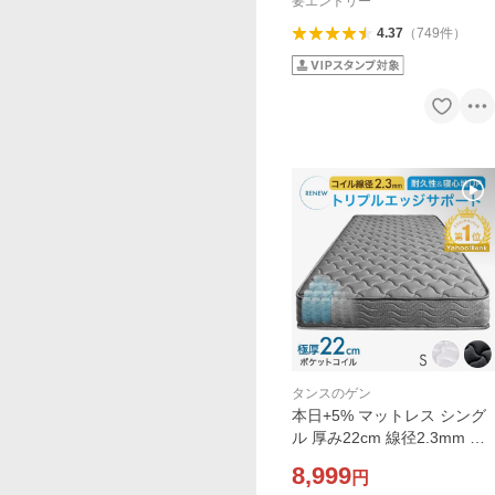
しゃれ 17600247
要エントリー
4.37
（
749
件
）
タンスのゲン
本日+5% マットレス シング
ル 厚み22cm 線径2.3mm ベ
ッドマット ベッドマットレ
8,999
円
ス ポケットコイルマットレ