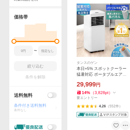
価格帯
〜
タンスのゲン
絞り込む
本日+5% スポットクーラー
猛暑対応 ポータブルエアコ
条件を解除
ン ポータブルクーラー スポ
29,999
円
ットエアコン 窓用エアコン
掃き出し窓 移動式エアコン
14
%
（
3,828
pt
）
送料無料
エアコン 業務用
要エントリー
条件付き送料無料
4.26
（
552
件
）
条件なし