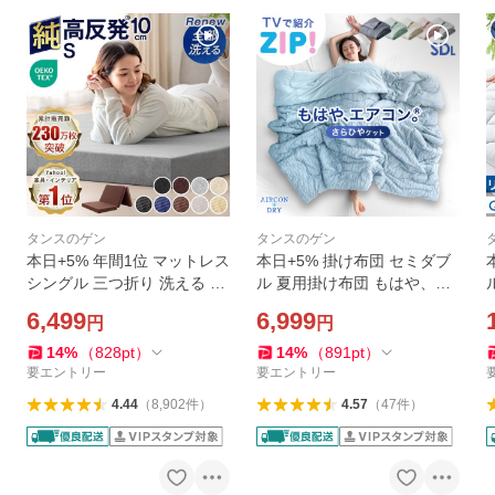
タンスのゲン
タンスのゲン
本日+5% 年間1位 マットレス
本日+5% 掛け布団 セミダブ
シングル 三つ折り 洗える 純
ル 夏用掛け布団 もはや、エ
高反発 折りたたみ 敷布団 高
アコン 接触冷感 肌掛け布団
6,499
6,999
円
円
反発マットレス 丸洗い ベッ
肌布団 肌掛布団 洗える ひん
ドマット ベッドマットレス
やり 冷感ケット 布団 掛布団
14
%
（
828
pt
）
14
%
（
891
pt
）
極厚10cm 高反発
夏用 夏
要エントリー
要エントリー
4.44
（
8,902
件
）
4.57
（
47
件
）