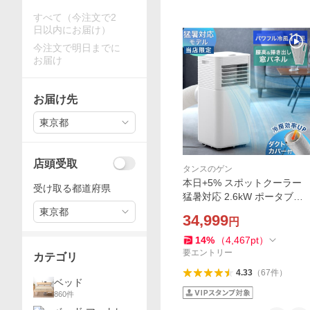
すべて（今注文で2
日以内にお届け）
今注文で明日までに
お届け
お届け先
東京都
店頭受取
タンスのゲン
本日+5% スポットクーラー
受け取る都道府県
猛暑対応 2.6kW ポータブル
エアコン ポータブルクーラ
東京都
34,999
円
ー 冷風機 スポットエアコン
冷房 除湿 移動式エアコン エ
14
%
（
4,467
pt
）
アコン 業務用
要エントリー
カテゴリ
4.33
（
67
件
）
ベッド
860
件