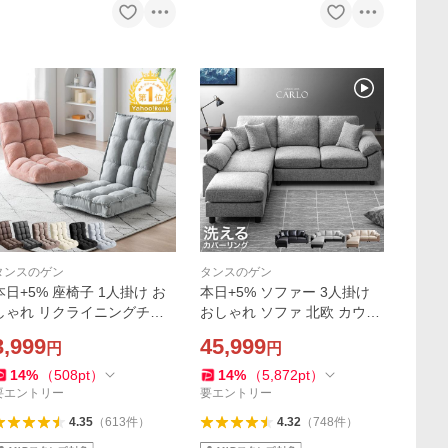
タンスのゲン
タンスのゲン
本日+5% 座椅子 1人掛け お
本日+5% ソファー 3人掛け
しゃれ リクライニングチェ
おしゃれ ソファ 北欧 カウチ
ア コンパクト リクライニン
ソファ オットマン L字 コー
3,999
45,999
円
円
グ 椅子 一人暮らし 座いす 北
ナーソファ レザー ファブリ
欧 座イス リクライニングチ
ック 洗える カバー ロー 905
14
%
（
508
pt
）
14
%
（
5,872
pt
）
ェア 15200125
00001 超大型
要エントリー
要エントリー
4.35
（
613
件
）
4.32
（
748
件
）