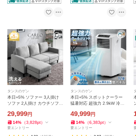
タンスのゲン
タンスのゲン
本日+5% ソファー 3人掛け
本日+5% スポットクーラー
ソファ 2人掛け カウチソファ
猛暑対応 超強力 2.9kW 冷暖
コンパクト オットマン L字
房 除湿 38L/日 ポータブルエ
29,999
49,999
円
円
ソファーベット ファブリッ
アコン ポータブルクーラー
ク ソファーベッド ソファベ
家庭用 業務用 窓用エアコン
14
%
（
3,828
pt
）
14
%
（
6,383
pt
）
ッド 42500023
移動式エアコン
要エントリー
要エントリー