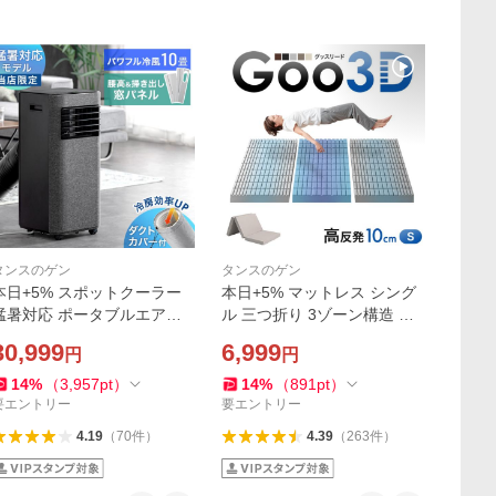
タンスのゲン
タンスのゲン
本日+5% スポットクーラー
本日+5% マットレス シング
猛暑対応 ポータブルエアコ
ル 三つ折り 3ゾーン構造 硬
ン ポータブルクーラー 冷風
め 折りたたみ 敷布団 敷き布
30,999
6,999
円
円
機 スポットエアコン 掃き出
団 高反発マットレス ベッド
し窓 移動式エアコン エアコ
マットレス ベッドマット 極
14
%
（
3,957
pt
）
14
%
（
891
pt
）
ン 業務用 7980000041
厚10cm 高反発
要エントリー
要エントリー
4.19
（
70
件
）
4.39
（
263
件
）