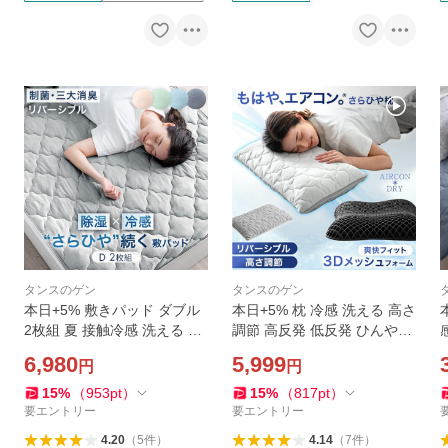
タンスのゲン
タンスのゲン
本日+5% 敷きパッド ダブル
本日+5% 枕 冷感 洗える 高さ
2枚組 夏 接触冷感 洗える ベ
調節 高反発 低反発 ひんやり
ッドパッド 敷きパット 夏用
抗菌 横向き まくら 防臭 うつ
6,980
5,999
円
円
敷きパッド 冷感敷きパッド
伏せ プレゼント 男性 安眠枕
ひんやり敷きパッド ひんや
女性
15
%
（
953
pt
）
15
%
（
817
pt
）
りマット
要エントリー
要エントリー
4.20
（
5
件
）
4.14
（
7
件
）