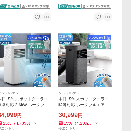
タンスのゲン
タンスのゲン
本日+5% スポットクーラー
本日+5% スポットクーラー
猛暑対応 2.6kW ポータブル
猛暑対応 ポータブルエアコ
エアコン ポータブルクーラ
ン ポータブルクーラー 冷風
34,999
30,999
円
円
ー 冷風機 スポットエアコン
機 スポットエアコン 掃き出
冷房 除湿 移動式エアコン エ
し窓 移動式エアコン エアコ
15
%
（
4,785
pt
）
15
%
（
4,239
pt
）
アコン 業務用
ン 業務用 7980000041
要エントリー
要エントリー