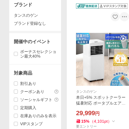
ブランド
タンスのゲン
ブランド登録なし
開催中のイベント
ボーナスセレクショ
ン最大40%
対象商品
割引あり
クーポンあり
タンスのゲン
本日+5% スポットクーラー
ソーシャルギフト
猛暑対応 ポータブルエアコ
定期購入
ン ポータブルクーラー スポ
29,999
円
ットエアコン 窓用エアコン
在庫ありのみを表示
掃き出し窓 移動式エアコン
15
%
（
4,101
pt
）
VIPスタンプ
エアコン 業務用
要エントリー