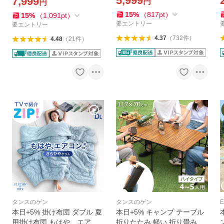
5,999
7,999
円
円
れ 幅200cm 遮光 フルクロー
座れる リュックのみ おしゃ
ズ コンパクト 遮熱 収納袋付
れ 女性 防災
15
%
（
817
pt
）
15
%
（
1,091
pt
）
要エントリー
要エントリー
4.37
（
732
件
）
4.48
（
21
件
）
タンスのゲン
タンスのゲン
E
本日+5% 掛け布団 ダブル 夏
本日+5% キャンプ テーブル
用掛け布団 もはや、エアコ
折りたたみ 軽い 折り畳み 幅