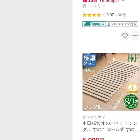
15
%
（
6,565
pt
）
移動式エアコン
要エントリー
3.97
（
30
件
）
タンスのゲン
本日+5% すのこベッド シン
グル すのこ ロール式 すのこ
マット 折りたたみ スノコベ