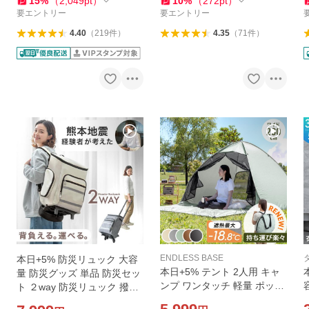
15
%
（
2,049
pt
）
10
%
（
272
pt
）
し
85000008
要エントリー
要エントリー
4.40
（
219
件
）
4.35
（
71
件
）
ENDLESS BASE
本日+5% 防災リュック 大容
本日+5% テント 2人用 キャ
量 防災グッズ 単品 防災セッ
ンプ ワンタッチ 軽量 ポップ
ト ２way 防災リュック 撥水
アップテント 一人用 おしゃ
避難グッズ 1人用 防災バッグ