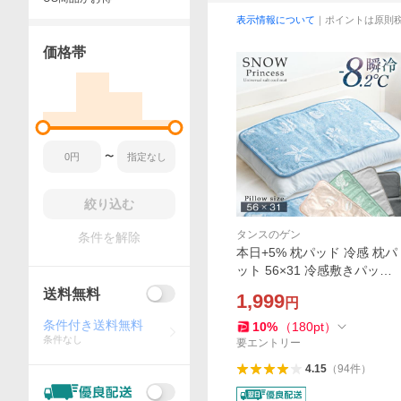
表示情報について
｜ポイントは原則
価格帯
〜
絞り込む
タンスのゲン
条件を解除
本日+5% 枕パッド 冷感 枕パ
ット 56×31 冷感敷きパッド
冷却マット 夏 冷感マット ひ
送料無料
1,999
円
んやりパッド Q-max値0.59
抗菌 防カビ 洗える 塩
条件付き送料無料
10
%
（
180
pt
）
条件なし
要エントリー
4.15
（
94
件
）