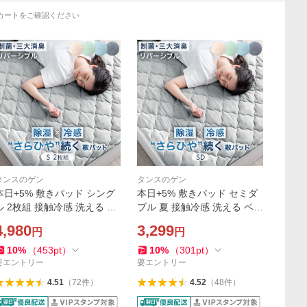
カートをご確認ください
タンスのゲン
タンスのゲン
本日+5% 敷きパッド シング
本日+5% 敷きパッド セミダ
ル 2枚組 接触冷感 洗える 冷
ブル 夏 接触冷感 洗える ベッ
感敷パッド ベッドパッド 敷
ドパッド 敷きパット 夏用敷
4,980
3,299
円
円
きパット 夏用敷きパッド 冷
きパッド 冷感敷きパッド ひ
感敷きパッド 夏 ひんやり敷
んやり敷きパッド
10
%
（
453
pt
）
10
%
（
301
pt
）
きパッド
要エントリー
要エントリー
4.51
（
72
件
）
4.52
（
48
件
）