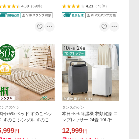
4.30
（
69
件
）
4.21
（
73
件
）
タンスのゲン
タンスのゲン
本日+5% ベッド すのこベッ
本日+5% 除湿機 衣類乾燥 コ
ド すのこ シングル すのこマ
ンプレッサー 24畳 10L/日 除
ット 折りたたみ コンパクト
湿器 衣類乾燥除湿機 衣類乾
5,999
12,999
円
円
シングルベッド 桐 桐すのこ
燥機 除湿乾燥機 小型 梅雨対
すのこマットレス おしゃれ
策 除湿 家庭用 部屋干し コン