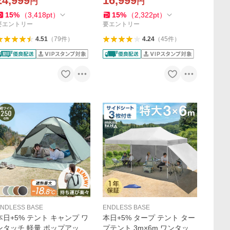
24,999
16,999
円
円
乾燥機 除湿乾燥機 家庭用 部
キャンプ用品 バーベキュー
屋干し 静音 乾燥機 除湿 5.5L
グリル ステンレス
15
%
（
3,418
pt
）
15
%
（
2,322
pt
）
コンパクト
要エントリー
要エントリー
4.51
（
79
件
）
4.24
（
45
件
）
NDLESS BASE
ENDLESS BASE
本日+5% テント キャンプ ワ
本日+5% タープ テント ター
ンタッチ 軽量 ポップアップ
プテント 3m×6m ワンタッチ