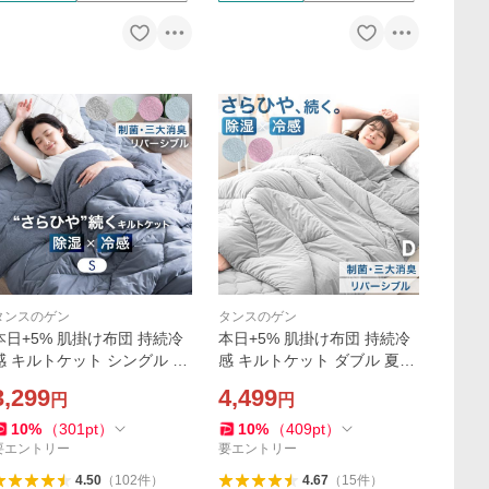
タンスのゲン
タンスのゲン
本日+5% 肌掛け布団 持続冷
本日+5% 肌掛け布団 持続冷
感 キルトケット シングル 夏
感 キルトケット ダブル 夏用
用 夏 洗える 冷感 ひんやりケ
夏 洗える 冷感 ひんやりケッ
3,299
4,499
円
円
ット 接触冷感 ひんやり 掛け
ト 接触冷感 ひんやり 掛け布
布団 ケット 布団 抗菌 夏用掛
団 ケット 布団 抗菌 夏用掛け
10
%
（
301
pt
）
10
%
（
409
pt
）
け布団
布団
要エントリー
要エントリー
4.50
（
102
件
）
4.67
（
15
件
）