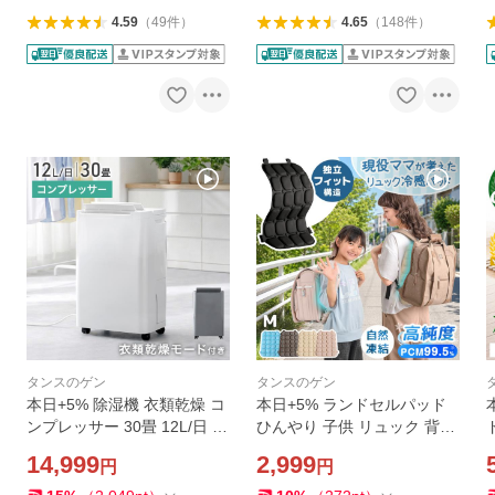
4.59
（
49
件
）
4.65
（
148
件
）
タンスのゲン
タンスのゲン
本日+5% 除湿機 衣類乾燥 コ
本日+5% ランドセルパッド
ンプレッサー 30畳 12L/日 除
ひんやり 子供 リュック 背中
湿器 衣類乾燥除湿機 衣類乾
冷やす 保冷剤 熱中症対策グ
14,999
2,999
円
円
燥機 除湿乾燥機 小型 梅雨対
ッズ リュックパッド 冷却 暑
策 乾燥機 除湿 家庭用 部屋干
さ対策 汗 冷たい 冷却パッド