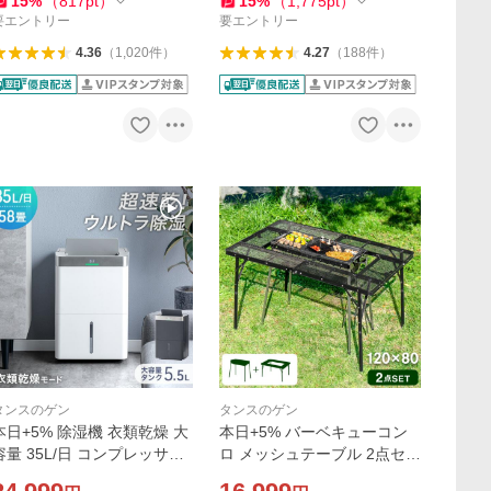
15
%
（
817
pt
）
15
%
（
1,775
pt
）
スノコベッド
パクト
要エントリー
要エントリー
4.36
（
1,020
件
）
4.27
（
188
件
）
タンスのゲン
タンスのゲン
本日+5% 除湿機 衣類乾燥 大
本日+5% バーベキューコン
容量 35L/日 コンプレッサー
ロ メッシュテーブル 2点セッ
除湿器 衣類乾燥除湿機 衣類
ト 折りたたみ式 BBQグッズ