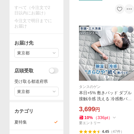
すべて（今注文で2
日以内にお届け）
今注文で明日までに
お届け
お届け先
東京都
店頭受取
受け取る都道府県
タンスのゲン
東京都
本日+5% 敷きパッド ダブル
接触冷感 洗える 冷感敷パッ
ド ベッドパッド 敷きパット
3,699
円
夏用敷きパッド 冷感敷きパ
カテゴリ
ッド 夏 ひんやり敷きパッド
10
%
（
336
pt
）
夏特集
おしゃれ
要エントリー
4.45
（
47
件
）