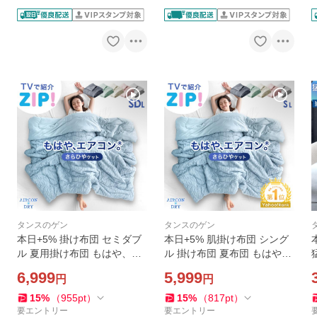
タンスのゲン
タンスのゲン
本日+5% 掛け布団 セミダブ
本日+5% 肌掛け布団 シング
ル 夏用掛け布団 もはや、エ
ル 掛け布団 夏布団 もはや、
アコン 接触冷感 肌掛け布団
エアコン 夏用掛け布団 肌掛
6,999
5,999
円
円
肌布団 肌掛布団 洗える ひん
け布団 接触冷感 肌布団 肌掛
やり 冷感ケット 布団 掛布団
布団 洗える ひんやり 冷感ケ
15
%
（
955
pt
）
15
%
（
817
pt
）
夏用 夏
ット 布団 夏
要エントリー
要エントリー