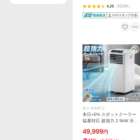
4.26
（
553
件
）
タンスのゲン
本日+5% スポットクーラー
猛暑対応 超強力 2.9kW 冷暖
房 除湿 38L/日 ポータブルエ
49,999
円
アコン ポータブルクーラー
家庭用 業務用 窓用エアコン