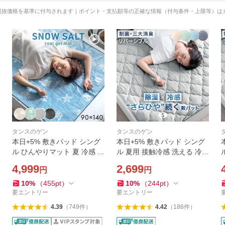
税抜価格を基準に付与されます｜ポイント・支払額等の正確な情報（付与条件・上限等）は
タンスのゲン
タンスのゲン
本日+5% 敷きパッド シング
本日+5% 敷きパッド シング
ル ひんやりマット 夏 冷感 接
ル 夏用 接触冷感 洗える 冷感
触冷感 冷却マット 夏用敷き
敷パッド ベッドパッド 敷き
4,999
2,699
円
円
パッド 冷感敷きパッド ひん
パット 夏用敷きパッド 冷感
やり 敷パッド 敷きパット ク
敷きパッド 夏 ひんやり敷き
10
%
（
455
pt
）
10
%
（
244
pt
）
ールパッド 夏用
パッド
要エントリー
要エントリー
4.39
（
749
件
）
4.42
（
186
件
）