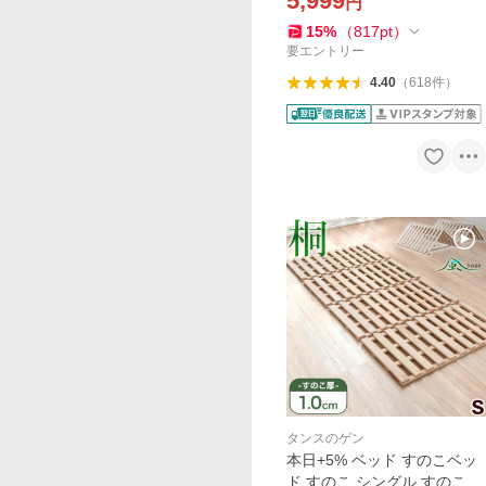
5,999
円
ッド シングルベッド 桐 折り
たたみベッド スノコ ベット
15
%
（
817
pt
）
ロール 木製
要エントリー
4.40
（
618
件
）
タンスのゲン
本日+5% ベッド すのこベッ
ド すのこ シングル すのこマ