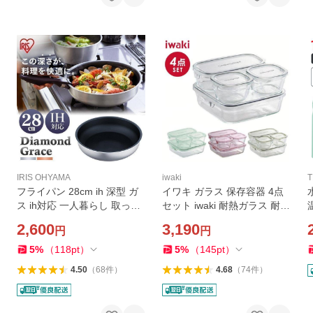
IRIS OHYAMA
iwaki
フライパン 28cm ih 深型 ガ
イワキ ガラス 保存容器 4点
ス ih対応 一人暮らし 取っ手
セット iwaki 耐熱ガラス 耐熱
が取れる ダイヤモンドコー
ガラス容器 耐熱容器 4点 セ
2,600
3,190
円
円
トグレイス アイリスオーヤ
ット 電子レンジ オーブン 作
マ DG-S28F
り置き 密閉 蓋
5
%
（
118
pt
）
5
%
（
145
pt
）
L
4.50
（
68
件
）
4.68
（
74
件
）