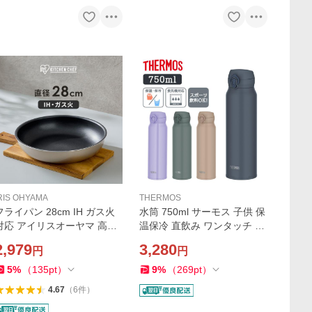
RIS OHYAMA
THERMOS
フライパン 28cm IH ガス火
水筒 750ml サーモス 子供 保
対応 アイリスオーヤマ 高耐
温保冷 直飲み ワンタッチ ス
久4層構造 こびりつきにくい
テンレス おしゃれ 保温 保冷
2,979
3,280
円
円
取っ手が取れる ダイヤモン
スポーツドリンクOK 真空断
ドコートパン IPDCI-T28F *
熱 真空断熱ケータイマグ JN
5
%
（
135
pt
）
9
%
（
269
pt
）
L-S750 THERMOS
4.67
（
6
件
）