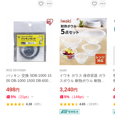
IRIS OHYAMA
iwaki
パッキン 交換 SDB-1000 15
イワキ ガラス 保存容器 ガラ
00 DB-1000 1500 DB-600D
スボウル 耐熱ボウル 耐熱ガ
1000D 適合 アイリスオーヤ
ラス 5点セット 密閉 iwaki お
498
3,240
円
円
マ 水筒 パッキンセット 蓋 栓
しゃれ 耐熱 耐熱ガラス容器
別売り 部品 パーツ PS-SDB *
耐熱容器 ボウル PSC-BO-40
5
%
（
21
pt
）
5
%
（
148
pt
）
(メール便)
N
4.38
（
8
件
）
4.65
（
183
件
）