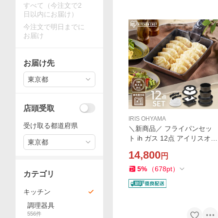
すべて（今注文で2
日以内にお届け）
今注文で明日までに
お届け
お届け先
東京都
店頭受取
IRIS OHYAMA
受け取る都道府県
＼新商品／ フライパンセッ
ト ih ガス 12点 アイリスオー
東京都
ヤマ 蓋付き エッグパン 深型
14,800
円
食洗機 鍋 取っ手が取れる 高
耐久 ダイヤモンドコート ME
5
%
（
678
pt
）
カテゴリ
GI-12S
キッチン
調理器具
556
件