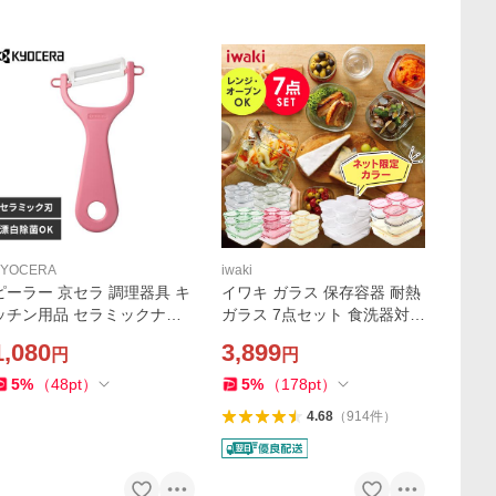
KYOCERA
iwaki
ピーラー 京セラ 調理器具 キ
イワキ ガラス 保存容器 耐熱
ッチン用品 セラミックナナ
ガラス 7点セット 食洗器対応
メピーラー CP-NA08CPK KY
レンジ オーブン 耐熱容器 耐
1,080
3,899
円
円
OCERA (D)
熱皿 作り置き iwaki RC-PRN
PSC-PRN PC-PRN7 R-PRN-
5
%
（
48
pt
）
5
%
（
178
pt
）
7 *
4.68
（
914
件
）