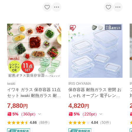
iwaki
IRIS OHYAMA
I
イワキ ガラス 保存容器 11点
保存容器 耐熱ガラス 密閉 お
セット iwaki 耐熱ガラス 耐熱
しゃれ オーブン 電子レンジ
ガラス容器 耐熱容器 11点 セ
食品保存容器 8点セット アイ
7,880
4,820
円
円
ット 電子レンジ オーブン 作
リスオーヤマ 耐熱ガラスボ
り置き 密閉 蓋 フタ タッパー
ウル TGS-8S
5
%
（
360
pt
）
5
%
（
220
pt
）
PSC-PRN11G
4.66
（
88
件
）
4.04
（
50
件
）