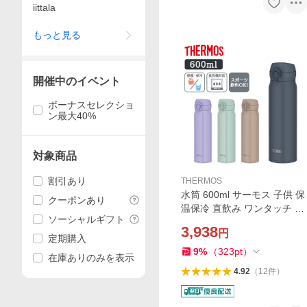
iittala
もっと見る
開催中のイベント
ボーナスセレクショ
ン最大40%
対象商品
割引あり
THERMOS
水筒 600ml サーモス 子供 保
クーポンあり
温保冷 直飲み ワンタッチ ス
ソーシャルギフト
テンレス おしゃれ 保温 保冷
3,938
円
スポーツドリンクOK 真空断
定期購入
熱 真空断熱ケータイマグ JN
9
%
（
323
pt
）
在庫ありのみを表示
L-S600
4.92
（
12
件
）