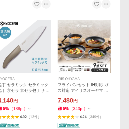
KYOCERA
IRIS OHYAMA
包丁 セラミック セラミック
フライパンセット IH対応 ガ
包丁 京セラ 京セラ包丁 ナイ
ス対応 アイリスオーヤマ 高
フ セラミックナイフ 刃渡り1
耐久4層構造 フライパン 20c
4,140
7,480
円
円
5cm 食洗機対応 調理器具 除
m 26cm 鍋 炒め鍋 ダイヤモ
菌 軽い 軽量 FKR150WH-W
ンドコートパン 9点 IPDCI-T
5
%
（
188
pt
）
5
%
（
343
pt
）
GN KYOCERA
9S *
4.92
（
13
件
）
4.24
（
349
件
）