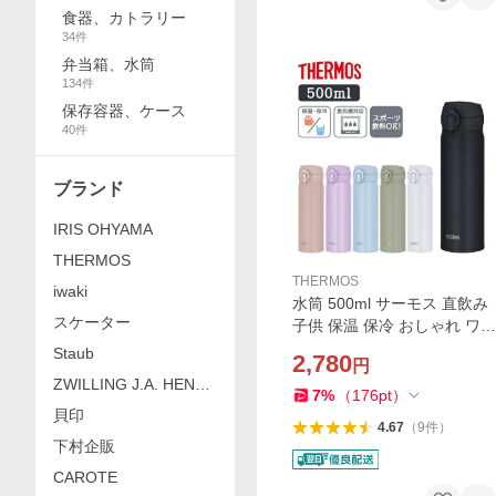
食器、カトラリー
34
件
弁当箱、水筒
134
件
保存容器、ケース
40
件
ブランド
IRIS OHYAMA
THERMOS
THERMOS
iwaki
水筒 500ml サーモス 直飲み
スケーター
子供 保温 保冷 おしゃれ ワン
タッチ 軽量 洗いやすい スポ
Staub
2,780
円
ーツドリンクOK 真空断熱 J
ZWILLING J.A. HENCK
NL-S500 THERMOS
7
%
（
176
pt
）
ELS
貝印
4.67
（
9
件
）
下村企販
CAROTE