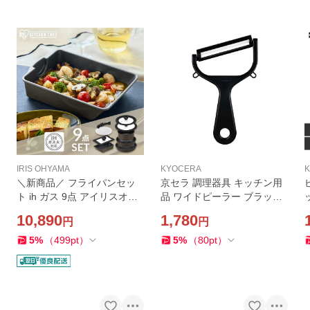
IRIS OHYAMA
KYOCERA
＼新商品／ フライパンセッ
京セラ 調理器具 キッチン用
ト ih ガス 9点 アイリスオー
品 ワイドピーラー ブラック
ヤマ 蓋付き エッグパン 深型
CWP-17BK KYOCERA (D)
10,890
1,780
円
円
食洗機 鍋 取っ手が取れる 高
(メール便)
耐久 ダイヤモンドコート ME
5
%
（
499
pt
）
5
%
（
80
pt
）
GI-9S