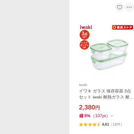
iwaki
イワキ ガラス 保存容器 3点
セット iwaki 耐熱ガラス 耐熱
ガラス容器 耐熱容器 3点 セ
2,380
円
ット 電子レンジ オーブン 作
り置き 密閉 蓋 フタ タッパー
5
%
（
107
pt
）
PSC-PRN3G2
4.61
（
18
件
）