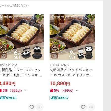
カートをご確認ください
RIS OHYAMA
IRIS OHYAMA
＼新商品／ フライパンセッ
＼新商品／ フライパンセッ
ト ih ガス 6点 アイリスオー
ト ih ガス 9点 アイリスオー
ヤマ 蓋付き エッグパン 深型
ヤマ 蓋付き エッグパン 深型
8,480
10,890
円
円
食洗機 鍋 取っ手が取れる 高
食洗機 鍋 取っ手が取れる 高
耐久 ダイヤモンドコート ME
耐久 ダイヤモンドコート ME
5
%
（
388
pt
）
5
%
（
499
pt
）
I-6S
GI-9S