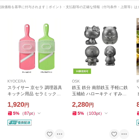
税抜価格を基準に付与されます｜ポイント・支払額等の正確な情報（付与条件・上限等）は
KYOCERA
OSK
I
スライサー 京セラ 調理器具
鉄玉 鉄分 南部鉄玉 手軽に鉄
キッチン用品 セラミックス
玉補給 ハローキティ すみっ
ライサー 可変式 CSZ-182CP
コぐらし ドラえもん スヌー
1,920
2,280
円
円
K KYOCERA (D)
ピー TBN-1 OSK
5
%
（
87
pt
）
5
%
（
103
pt
）
G