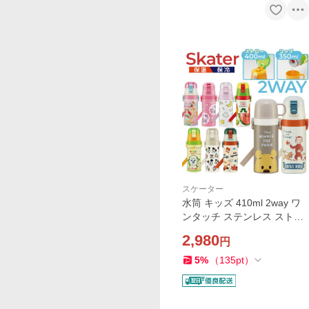
スケーター
水筒 キッズ 410ml 2way ワ
ンタッチ ステンレス ストロ
ー コップ 子供 ミッキー プリ
2,980
円
ンセス プーさん トミカ シナ
ぷしゅ 軽量 スケーター SKC
5
%
（
135
pt
）
P3