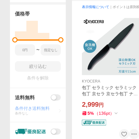
表示情報について
｜ポイントは原則
価格帯
〜
絞り込む
条件を解除
KYOCERA
包丁 セラミック セラミック
包丁 京セラ 京セラ包丁 ナイ
送料無料
フ セラミックナイフ 刃渡り1
2,999
円
1cm 食洗機対応 調理器具 除
条件付き送料無料
菌 軽い 軽量 FKR110BK-BKN
5
%
（
136
pt
）
条件なし
KYOCERA