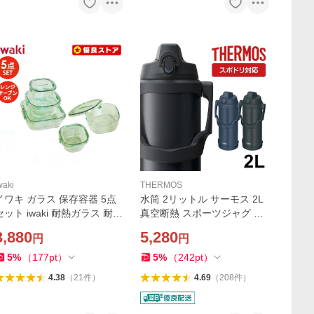
waki
THERMOS
イワキ ガラス 保存容器 5点
水筒 2リットル サーモス 2L
セット iwaki 耐熱ガラス 耐熱
真空断熱 スポーツジャグ ワ
ガラス容器 耐熱容器 5点 セ
ンタッチ ジャグ 大容量 FJQ-
3,880
5,280
円
円
ット 電子レンジ オーブン 作
2001 送料無料 サーモス アウ
り置き 密閉 蓋 フタ タッパー
トドア 夏
5
%
（
177
pt
）
5
%
（
242
pt
）
PSC-PRN5G
4.38
（
21
件
）
4.69
（
208
件
）