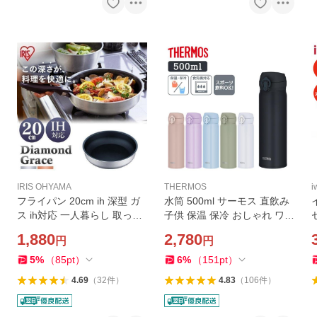
IRIS OHYAMA
THERMOS
i
フライパン 20cm ih 深型 ガ
水筒 500ml サーモス 直飲み
ス ih対応 一人暮らし 取っ手
子供 保温 保冷 おしゃれ ワン
が取れる ダイヤモンドコー
タッチ 軽量 洗いやすい スポ
1,880
2,780
円
円
トグレイス アイリスオーヤ
ーツドリンクOK 真空断熱 J
マ DG-S20F
NL-S500 THERMOS
5
%
（
85
pt
）
6
%
（
151
pt
）
4.69
（
32
件
）
4.83
（
106
件
）