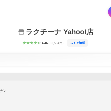
ラクチーナ Yahoo!店
ストア情報
4.46
（
62,504
件
）
チン