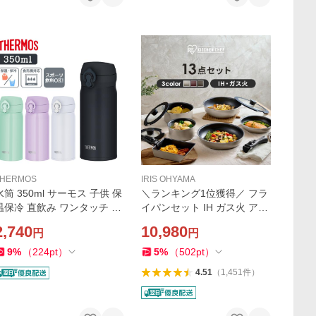
THERMOS
IRIS OHYAMA
水筒 350ml サーモス 子供 保
＼ランキング1位獲得／ フラ
温保冷 直飲み ワンタッチ ス
イパンセット IH ガス火 アイ
テンレス おしゃれ 保温 保冷
リスオーヤマ フライパン 卵
2,740
10,980
円
円
スポーツドリンクOK 真空断
焼き器 取っ手が取れる 高耐
熱 真空断熱ケータイマグ JN
久4層構造 ダイヤモンドコー
9
%
（
224
pt
）
5
%
（
502
pt
）
-S350
ト 13点 IPDCI-T13 *
4.51
（
1,451
件
）