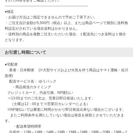
すので内容を必ずご確認ください。

----------------------------------------------------------------------

●補足

・お届け方法はご指定できませんので予めご了承下さい。

・ご注文合計金額が5,500円（税込）以上、または商品ページで個別に送料無
料設定がされている場合送料はかかりません。

・送料別の商品を複数ご注文いただいた場合、１配送先につき送料は１個分
となります。
お引渡し時期について
●宅配便

　 業者：日本郵便　 (※大型サイズおよび火気を伴う商品はヤマト運輸・佐川
急便)

　 配送サービス名： ゆうパック

　　・商品発送のタイミング

   クレジットカード、代金引換、NP後払い

   ⇒13:00までのご注文は、営業日即日発送いたします。

　  （土曜は12：00まで ※営業日カレンダーによる）

   ※NP後払いでは審査に時間がかかり即日発送出来ない場合がございます。

      またご利用条件を満たしていない場合は発送を保留とさせていただきま
す。

　　 ・配送希望時間帯 

　 午前中・12時～14時・14時～16時・16時～18時・18時～20時・19時～2