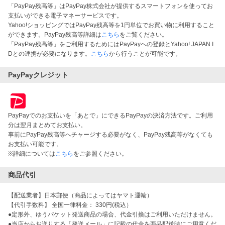
「PayPay残高等」はPayPay株式会社が提供するスマートフォンを使ってお
支払いができる電子マネーサービスです。
Yahoo!ショッピングではPayPay残高等を1円単位でお買い物に利用すること
ができます。PayPay残高等詳細は
こちら
をご覧ください。
「PayPay残高等」をご利用するためにはPayPayへの登録とYahoo! JAPAN I
Dとの連携が必要になります。
こちら
から行うことが可能です。
PayPayクレジット
PayPayでのお支払いを「あとで」にできるPayPayの決済方法です。ご利用
分は翌月まとめてお支払い。
事前にPayPay残高等へチャージする必要がなく、PayPay残高等がなくても
お支払い可能です。
※詳細については
こちら
をご参照ください。
商品代引
【配送業者】日本郵便（商品によってはヤマト運輸）
【代引手数料】 全国一律料金： 330円(税込）
●定形外、ゆうパケット発送商品の場合、代金引換はご利用いただけません。
●当店からお送りする「発送メール」に記載の代金を商品配送時にご用意くだ