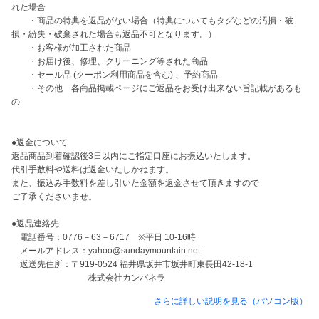
れた場合

　　・商品の特典を返品がない場合（特典についてもタグなどの汚損・破
損・紛失・破棄された場合も返品不可となります。）

　　・お客様が加工された商品 

　　・お届け後、修理、クリーニング等された商品 

　　・セール品 (クーポン利用商品を含む) 、予約商品

　　・その他　各商品掲載ページにご返品をお受け出来ない旨記載があるも
の

●返金について

返品商品到着確認後3日以内にご指定口座にお振込いたします。

代引手数料や送料は返金いたしかねます。

また、振込み手数料を差し引いた金額を返金させて頂きますので

ご了承くださいませ。

●返品連絡先

　電話番号：0776－63－6717　※平日 10-16時

　メールアドレス：yahoo@sundaymountain.net

　返送先住所：〒919-0524 福井県坂井市坂井町東長田42-18-1 　　

　　　　　　　　　株式会社カンパネラ
さらに詳しい説明を見る（パソコン版）