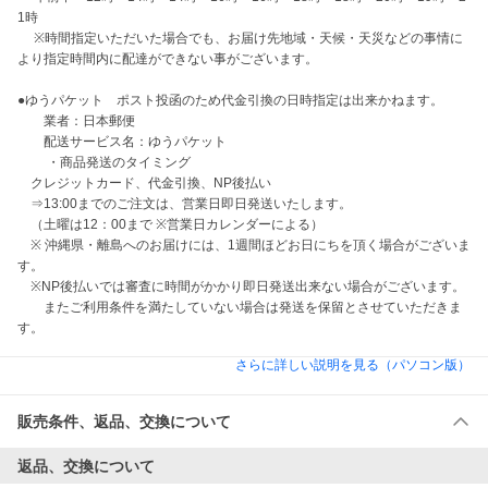
1時

 　※時間指定いただいた場合でも、お届け先地域・天候・天災などの事情に
より指定時間内に配達ができない事がございます。

●ゆうパケット　ポスト投函のため代金引換の日時指定は出来かねます。

　　業者：日本郵便

　　配送サービス名：ゆうパケット

　　 ・商品発送のタイミング 

　クレジットカード、代金引換、NP後払い

　⇒13:00までのご注文は、営業日即日発送いたします。

　（土曜は12：00まで ※営業日カレンダーによる）

　※ 沖縄県・離島へのお届けには、1週間ほどお日にちを頂く場合がございま
す。

　※NP後払いでは審査に時間がかかり即日発送出来ない場合がございます。

　　またご利用条件を満たしていない場合は発送を保留とさせていただきま
す。
さらに詳しい説明を見る（パソコン版）
販売条件、返品、交換について
返品、交換について