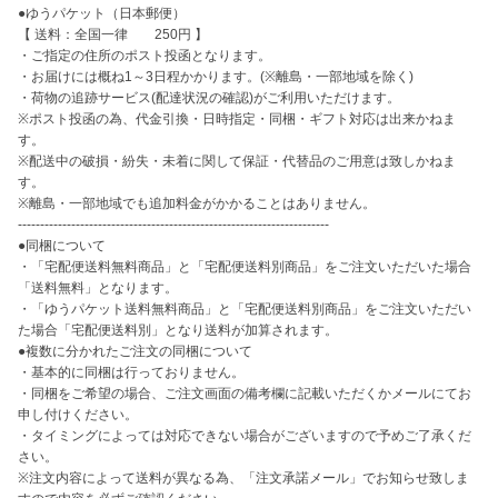
●ゆうパケット（日本郵便）

【 送料：全国一律　　250円 】

・ご指定の住所のポスト投函となります。

・お届けには概ね1～3日程かかります。(※離島・一部地域を除く)

・荷物の追跡サービス(配達状況の確認)がご利用いただけます。

※ポスト投函の為、代金引換・日時指定・同梱・ギフト対応は出来かねま
す。

※配送中の破損・紛失・未着に関して保証・代替品のご用意は致しかねま
す。

※離島・一部地域でも追加料金がかかることはありません。

----------------------------------------------------------------------

●同梱について

・「宅配便送料無料商品」と「宅配便送料別商品」をご注文いただいた場合
「送料無料」となります。

・「ゆうパケット送料無料商品」と「宅配便送料別商品」をご注文いただい
た場合「宅配便送料別」となり送料が加算されます。

●複数に分かれたご注文の同梱について

・基本的に同梱は行っておりません。

・同梱をご希望の場合、ご注文画面の備考欄に記載いただくかメールにてお
申し付けください。

・タイミングによっては対応できない場合がございますので予めご了承くだ
さい。

※注文内容によって送料が異なる為、「注文承諾メール」でお知らせ致しま