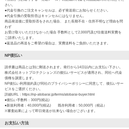
さい。
●代金引換のご注文キャンセルは、必ず発送前にお知らせください。
●代金引換の受取拒否はキャンセルにはなりません。
商品発送後に受取拒否をされた場合、 また長期不在・住所不明など理由を問
わず
お受け取りいただけなかった場合 手数料として2,000円及び往復送料実費を
ご請求いたします。
●返送品の再送をご希望の場合は、実費送料をご負担いただきます。
NP後払い
請求書は商品とは別に郵送されます。発行から14日以内にお支払い下さい。
株式会社ネットプロテクションズの後払いサービスが適用され、同社へ代金
債権を譲渡します。
NP後払い利用規約及び同社のプライバシーポリシーに同意して、後払いサー
ビスをご選択ください。
詳細URL：https://np-atobarai.jp/terms/atobarai-buyer.html
●後払い手数料：300円(税込)
●新規利用者：40,000円(税込) 既存利用者：50,000円（税込）
※審査結果によって即日発送が出来ない場合がございます。
お支払い方法