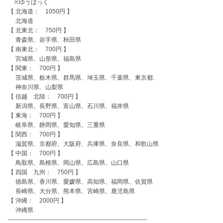
　※ゆうぱっく

【 北海道：　1050円 】

　 北海道

【 北東北：　750円 】

　 青森県、岩手県、秋田県

【 南東北：　700円 】

　 宮城県、山形県、福島県

【 関東：　700円 】

　 茨城県、栃木県、群馬県、埼玉県、千葉県、東京都、

　 神奈川県、山梨県

【 信越　北陸：　700円 】

　 新潟県、長野県、富山県、石川県、福井県

【 東海：　700円 】

　 岐阜県、静岡県、愛知県、三重県

【 関西：　700円 】

　 滋賀県、京都府、大阪府、兵庫県、奈良県、和歌山県

【 中国：　700円 】

　 鳥取県、島根県、岡山県、広島県、山口県

【 四国　九州：　750円 】

　 徳島県、香川県、愛媛県、高知県、福岡県、佐賀県

　 長崎県、大分県、熊本県、宮崎県、鹿児島県

【 沖縄：　2000円 】

　 沖縄県

----------------------------------------------------------------------
