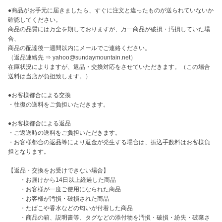
●商品がお手元に届きましたら、すぐに注文と違ったものが送られていないか
確認してください。

商品の品質には万全を期しておりますが、万一商品が破損・汚損していた場
合、

商品の配達後一週間以内にメールでご連絡ください。

（返品連絡先 ⇒ yahoo@sundaymountain.net）

在庫状況によりますが、返品・交換対応をさせていただきます。（この場合
送料は当店が負担致します。）

●お客様都合による交換

・往復の送料をご負担いただきます。

●お客様都合による返品

・ご返送時の送料をご負担いただきます。

・お客様都合の返品等により返金が発生する場合は、振込手数料はお客様負
担となります。

【返品・交換をお受けできない場合】 

　　・お届けから14日以上経過した商品

　　・お客様が一度ご使用になられた商品

　　・お客様が汚損・破損された商品

　　・たばこや香水などの匂いが付着した商品

　　・商品の箱、説明書等、タグなどの添付物を汚損・破損・紛失・破棄さ