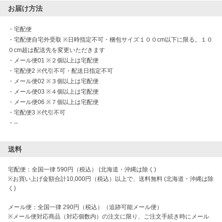
お届け方法
・
宅配便
・
宅配便自宅外受取 ※日時指定不可・梱包サイズ１００cm以下に限る。１０
０cm超は配送先を変更いただきます
・
メール便01 ※２個以上は宅配便
・
宅配便2 ※代引不可・配送日指定不可
・
メール便02 ※３個以上は宅配便
・
メール便03 ※４個以上は宅配便
・
メール便06 ※７個以上は宅配便
・
宅配便3 ※代引不可
・
--
送料
宅配便：全国一律 590円（税込） (北海道・沖縄は除く)　

※お買い上げ金額合計10,000円（税込）以上で、送料無料 (北海道・沖縄は除
く)　

メール便：全国一律 290円（税込）（追跡可能メール便）

※メール便対応商品（対応個数内）の注文に限り、ご注文手続き時にメール