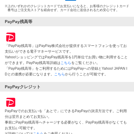
※
上のいずれかのクレジットカードでお支払いになると、お客様のクレジットカード
番号はご注文先ストアを経由せず、カード会社に送信されるため安心です。
PayPay残高等
「PayPay残高等」はPayPay株式会社が提供するスマートフォンを使ってお
支払いができる電子マネーサービスです。
Yahoo!ショッピングではPayPay残高等を1円単位でお買い物に利用すること
ができます。PayPay残高等詳細は
こちら
をご覧ください。
「PayPay残高等」をご利用するためにはPayPayへの登録とYahoo! JAPAN I
Dとの連携が必要になります。
こちら
から行うことが可能です。
PayPayクレジット
PayPayでのお支払いを「あとで」にできるPayPayの決済方法です。ご利用
分は翌月まとめてお支払い。
事前にPayPay残高等へチャージする必要がなく、PayPay残高等がなくても
お支払い可能です。
※詳細については
こちら
をご参照ください。