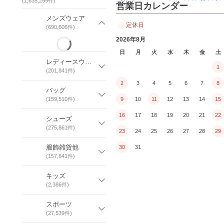
(
1,635,299
件)
営業日カレンダー
メンズウェア
定休日
(
690,606
件)
2026年8月
日
月
火
水
木
金
土
レディースウェア
1
(
201,841
件)
2
3
4
5
6
7
8
バッグ
(
159,510
件)
9
10
11
12
13
14
15
16
17
18
19
20
21
22
シューズ
(
275,861
件)
23
24
25
26
27
28
29
服飾雑貨他
30
31
(
157,641
件)
キッズ
(
2,386
件)
スポーツ
(
27,539
件)