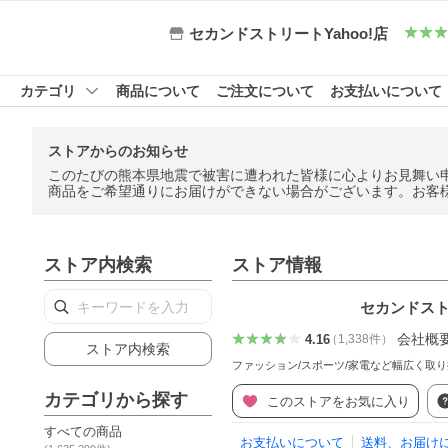
セカンドストリートYahoo!店
カテゴリ
商品について
ご注文について
お支払いについて
ストアからのお知らせ
このたびの熊本県地震で被害に遭われた皆様に心よりお見舞い
商品をご希望通りにお届けができない場合がございます。お客
ストア内検索
ストア情報
セカンドストリ
会社概
4.16
（
1,338
件
）
ストア内検索
ファッション/スポーツ/家電など幅広く取
カテゴリから探す
このストアをお気に入り
すべての商品
お支払いについて
送料、お届け