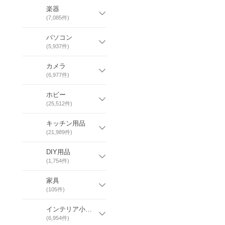
楽器
(
7,085
件)
パソコン
(
5,937
件)
カメラ
(
6,977
件)
ホビー
(
25,512
件)
キッチン用品
(
21,989
件)
DIY用品
(
1,754
件)
家具
(
105
件)
インテリア小物・日用雑貨
(
6,954
件)