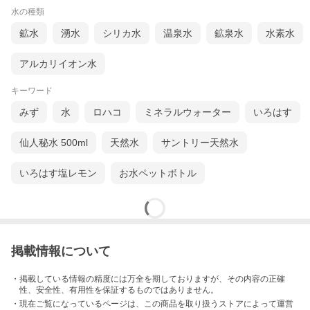
水の種類
鉱水
湧水
シリカ水
温泉水
鉱泉水
水素水
アルカリイオン水
キーワード
みず
水
ロハコ
ミネラルウォーター
いろはす
仙人秘水 500ml
天然水
サントリー天然水
いろはす塩レモン
お水ペットボトル
掲載情報について
・掲載している情報の精度には万全を期しておりますが、その内容の正確
性、安全性、有用性を保証するものではありません。
・現在ご覧になっているページは、この
商品
を取り扱うストアによって運営