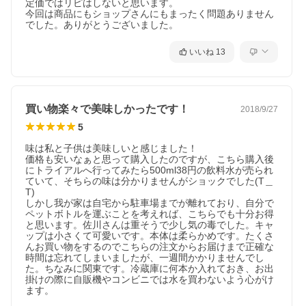
定価ではリピはしないと思います。

今回は商品にもショップさんにもまったく問題ありません
でした。ありがとうございました。
いいね
13
買い物楽々で美味しかったです！
2018/9/27
5
味は私と子供は美味しいと感じました！

価格も安いなぁと思って購入したのですが、こちら購入後
にトライアルへ行ってみたら500ml38円の飲料水が売られ
ていて、そちらの味は分かりませんがショックでした(T＿
T)

しかし我が家は自宅から駐車場までが離れており、自分で
ペットボトルを運ぶことを考えれば、こちらでも十分お得
と思います。佐川さんは重そうで少し気の毒でした。キャ
ップは小さくて可愛いです。本体は柔らかめです。たくさ
んお買い物をするのでこちらの注文からお届けまで正確な
時間は忘れてしまいましたが、一週間かかりませんでし
た。ちなみに関東です。冷蔵庫に何本か入れておき、お出
掛けの際に自販機やコンビニでは水を買わないよう心がけ
ます。