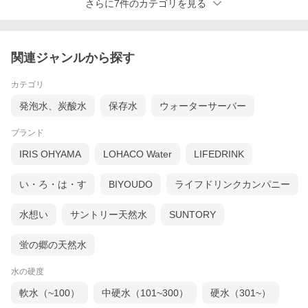
さらに7件のカテゴリを見る
関連ジャンルから探す
カテゴリ
発泡水、炭酸水
保存水
ウォーターサーバー
ブランド
IRIS OHYAMA
LOHACO Water
LIFEDRINK
い・ろ・は・す
BIYOUDO
ライフドリンクカンパニー
水想い
サントリー天然水
SUNTORY
蛍の郷の天然水
水の硬度
軟水（~100）
中硬水（101~300）
硬水（301~）