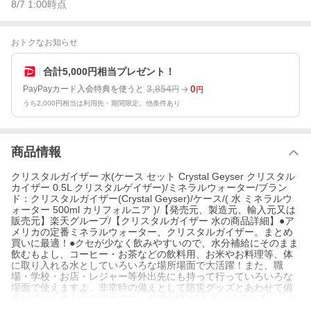
8/7 1:00
時点
おトクなお知らせ
合計5,000円相当プレゼント！
3,854
0
PayPayカード入会特典を使うと
円
円
うち2,000円相当は利用先・期間限定。他条件あり
商品情報
クリスタルガイザー 水(ケース セット Crystal Geyser クリスタル
カイザー 0.5L クリスタルゲイザー)/ミネラルウォーター/ブラン
ド：クリスタルガイザー(Crystal Geyser)/ケース/( 水 ミネラルウ
ォーター 500ml カリフォルニア )/【発売元、製造元、輸入元又は
販売元】楽天グループ/【クリスタルガイザー 水の商品詳細】●ア
メリカの定番ミネラルウォーター、クリスタルガイザー。まとめ
買いに最適！●クセが少なく飲みやすいので、水分補給にそのまま
飲むもよし、コーヒー・お茶などの飲料用、お米やお料理等、体
に取り入れる水としていろいろな場所場面で大活躍！また、職
場・学校・お店・レジャー等外出先にも持って行っていろいろな
場面で使えますよ。非常時の備えとして防災グッズとあわせて備
蓄しておくのもおすすめです。※採水地は2か所（オランチャ・シ
ャスタ）ございますがお選びいただくことはできません。/cate60