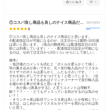
カルシウム・・・2.24mg
いいね
3
マグネシウム・・・0.27mg
カリウム・・・0.26mg
硬度・・・67mg／L
ウィード・シャスタ水源(100mLあたり)
①コスパ良し商品も良しのナイス商品だと…
2017/4/13
エネルギー・・・0kcaL
タンパク質・・・0g
5
dxt********
脂質・・・ 0g
炭水化物・・・0g
①コスパ良し商品も良しのナイス商品だと思います。

ナトリウム・・・1.13mg
②配達指定日が可能になるのが、注文日から1週間~10日後
カルシウム・・・ 0.64mg
は遅いと思います。（地元の郵便局には配達指定日の2日
マグネシウム・・・0.54mg
前には到着しています）・・・配達指定日設定が可能にな
カリウム・・・0.18mg
るのは、せめて注文日から5日くらいからにして欲しい。

バナジウム・・・ 5μg
硬度・・・38mg／L
備考）

【保存方法】
・低評価のコメントを読むと「ボトルが柔らかくて傾く」
・高温、直射日光をさけて保存してください。
等の書き込みが多いですが、元々並行輸入品のクリスタル
・開栓後は冷蔵庫に入れ、お早めにお飲みください。
ガイザーのボトルは柔らかく、ふたも小さいです。・・・
・容器のまま、加熱、凍結はしないでください。
それを知らずしてケチをつけても！と思ってしまう。（近
・加熱、凍結、長期保存等により白い沈殿物ができる事がありま
くにメガドンキでもあればドリンクコーナーで並行輸入品
すが、天然のミネラル成分の結晶ですのでご安心ください。
を確かめる事が出来ると思います）

・「水が臭い(異臭がする)」と言うコメントは理解不
【注意事項】
能？？？・・・どうもディスっている気がするのは気のせ
・キャップが小さく、開けづらくなっております。開封時にはプ
い？！

ラスチック部分で指などを切らないようご注意ください。
・オランチャ産は駄目でシャスタ産は良いとか投稿してい
クリスタルガイザー 水
る方は、はじめからクリスタルガイザーを買わなければ良
いと思う。

クリスタルガイザー 水に関する詳細なお問合せは下記までお願い