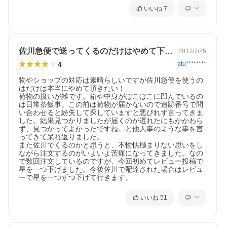
いいね
7
佐川急便で送ってくるのだけはやめて下さい
2017/7/25
4
atu********
物やショップの対応は素晴らしいですが佐川急便を使うの
はだけは本当にやめて頂きたい！

荷物の扱いが雑です。箱や中身がぼこぼこに凹んでいるの
は日常茶飯事。この前は荷物が届かないので追跡番号で問
い合わせると紛失して探していますと悪びれず言ってきま
した。結果見つかりましたが届くのが遅れたにもかかわら
ず、見つかってよかったですね。と他人事のような事を言
ってきて呆れ返りました。

また佐川でくるのかと思うと、不愉快極まりない思いをし
ながら注文するのがいよいよ苦痛になってきました。なの
で数回注文しているのですが、今回初めてレビュー投稿で
星を一つ下げました。今後佐川で配達された場合はレビュ
ーで星を一つずつ下げて行きます。
いいね
51