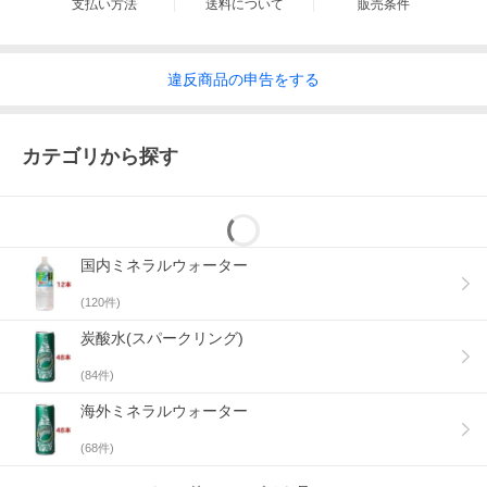
支払い方法
送料について
販売条件
違反
商品の
申告をする
カテゴリから探す
国内ミネラルウォーター
(
120
件)
炭酸水(スパークリング)
(
84
件)
海外ミネラルウォーター
(
68
件)