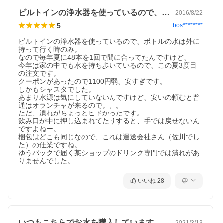
ビルトインの浄水器を使っているので、ボ…
2016/8/22
5
bos********
ビルトインの浄水器を使っているので、ボトルの水は外に
持って行く時のみ。

なので毎年夏に48本を1回で間に合ってたんですけど、

今年は家の中でも水を持ち歩いているので、この夏3度目
の注文です。

クーポンがあったので1100円弱、安すぎです。

しかもシャスタでした。

あまり水源は気にしていないんですけど、安いの頼むと普
通はオランチャが来るので。。。

ただ、潰れがちょっとヒドかったです。

飲み口が中に押し込まれてたりすると、手では戻せないん
ですよねー。

梱包はどこも同じなので、これは運送会社さん（佐川でし
た）の仕業ですね。

ゆうパックで届く某ショップのドリンク専門では潰れがあ
りませんでした。
いいね
28
いつもこちらでお水を購入しています。主…
2021/3/13