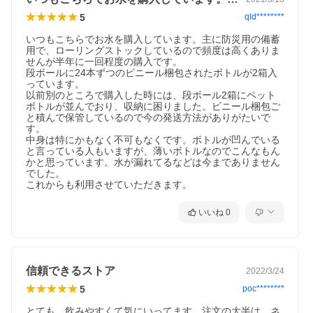
5
qld********
いつもこちらでお水を購入しています。主に防災用の備蓄
用で、ローリングストックしているので頻度は高くありま
せんが半年に一回程度の購入です。

段ボールに24本ずつのビニール梱包されたボトルが2箱入
っています。

以前別のところで購入した時には、段ボール2箱にペット
ボトルが並んでおり、収納に困りました。ビニール梱包ご
と積んで保管しているので今の発送方法がありがたいで
す。

中身は特にかもなく不可もなくです。ボトルが凹んでいる
と言っている人もいますが、薄いボトルなのでこんなもん
かと思っています。水が漏れてるなどは今までありません
でした。

これからも利用させていただきます。
いいね
0
信頼できるストア
2022/3/24
5
poc********
とても　飲みやすくて気にいってます。注文の大半は　ネ