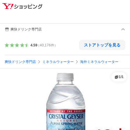
爽快ドリンク専門店
ストアトップを見る
4.59
（
40,176
件
）
爽快ドリンク専門店
ミネラルウォーター
海外ミネラルウォーター
1
/
1