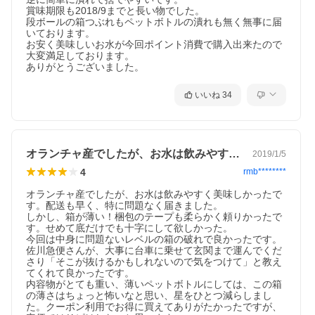
賞味期限も2018/9までと長い物でした。

段ボールの箱つぶれもペットボトルの潰れも無く無事に届
いております。

お安く美味しいお水が今回ポイント消費で購入出来たので
大変満足しております。

ありがとうございました。
いいね
34
オランチャ産でしたが、お水は飲みやすく…
2019/1/5
4
rmb********
オランチャ産でしたが、お水は飲みやすく美味しかったで
す。配送も早く、特に問題なく届きました。

しかし、箱が薄い！梱包のテープも柔らかく頼りかったで
す。せめて底だけでも十字にして欲しかった。

今回は中身に問題ないレベルの箱の破れで良かったです。

佐川急便さんが、大事に台車に乗せて玄関まで運んでくだ
さり「そこが抜けるかもしれないので気をつけて」と教え
てくれて良かったです。

内容物がとても重い、薄いペットボトルにしては、この箱
の薄さはちょっと怖いなと思い、星をひとつ減らしまし
た。クーポン利用でお得に買えてありがたかったですが、