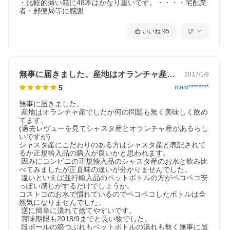
・比較的薄い箱に48本はかなり重いです。・・・・宅配業
します
者・郵便局等に感謝
楽天グループ
158-0094 東京都世田谷区玉川一丁目14番1号 楽天クリムゾンハウ
いいね
95
ス
050-5306-1825
無事に届きました。産地はオランチャ産で…
2017/1/9
5
mam********
無事に届きました。

 産地はオランチャ産でしたが何の問題も無く美味しく飲め
てます。

(過去レヴューを見てシャスタ産とオランチャ産があるらし
いですが)

シャスタ産にこだわりのある方はシャスタ産と表記されて
るか正規輸入品の購入が良いかと思われます。

 因みにコンビニの正規輸入品のシャスタ産のお水と飲み比
べてみましたが正直味の違いが分かりませんでした。

 違いといえば並行輸入品のペットボトルの方がペコペコ安
っぽい感じがするだけでしょうか。

コストコのお水で慣れているのでペコペコしたボトルは全
然気になりませんでした。

 逆に簡単に潰れて捨てやすいです。

 賞味期限も2018/9までと長い物でした。

 段ボールの箱つぶれもペットボトルの潰れも無く無事に届