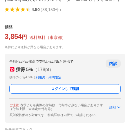
4.50
（
38,153
件
）
価格
3,854
円
送料無料
（
東京都
）
条件により送料が異なる場合があります。
全額PayPay残高で支払い&LINEと連携で
内訳
獲得
5
%
（
178
pt）
獲得のうち4.5%は
利用先・期間限定
ログインして確認
ご注意
表示よりも実際の付与数・付与率が少ない場合があります
詳細
（付与上限、未確定の付与等）
原則税抜価格が対象です。特典詳細は内訳でご確認ください。
条件達成でおトク