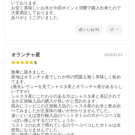
いております。

お安く美味しいお水が今回ポイント消費で購入出来たので
大変満足しております。

ありがとうございました。
いいね
51
オランチャ産
2016/11/12
5
無事に届きました。

産地はオランチャ産でしたが何の問題も無く美味しく飲め
てます。

(過去レヴューを見てシャスタ産とオランチャ産があるらし
いですが)

シャスタ産にこだわりのある方はシャスタ産と表記されて
るか正規輸入品の購入が良いかと思われます。

因みにコンビニの正規輸入品のシャスタ産のお水と飲み比
べてみましたが正直味の違いが分かりませんでした。

違いといえば並行輸入品のペットボトルの方がペコペコ安
っぽい感じがするだけでしょうか。

コストコのお水で慣れているのでペコペコしたボトルは全
然気になりませんでした。

逆に簡単に潰れて捨てやすいです。
