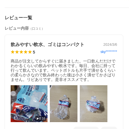
ます。 例）10.08.20XX→20XX年10月8日まで
採水地は2か所（オランチャ・シャスタ）ございますがお選びいた
だくことはできません。
レビュー一覧
リニューアルに伴い、パッケージ・内容等予告なく変更する場合
がございます。予めご了承ください。
レビュー内容
（口コミ）
【クリスタルガイザー 水の商品詳細】
●アメリカの定番ミネラルウォーター、クリスタルガイザー。まと
め買いに最適！
飲みやすい軟水、ゴミはコンパクト
2024/3/6
●クセが少なく飲みやすいので、水分補給にそのまま飲むもよし、
コーヒー・お茶などの飲料用、お米やお料理等、体に取り入れる
5
sky********
水としていろいろな場所場面で大活躍！また、職場・学校・お
店・レジャー等外出先にも持って行っていろいろな場面で使えま
商品が注文してからすぐに届きました。一口飲んだだけで
すよ。非常時の備えとして防災グッズとあわせて備蓄しておくの
わかるくらいの飲みやすい軟水です。毎日、会社に持って
もおすすめです。
行って飲んでいます。ペットボトルも片手で潰せるくらい
※採水地は2か所（オランチャ・シャスタ）ございますがお選びい
の柔らかさなので飲み終わった後は小さく潰せてかさばり
ただくことはできません。
ません。リピありです。是非オススメです。
【クリスタルガイザー 水の原材料】
水(湧水)
【栄養成分】
カリフォルニア・オランチャ水源(100mLあたり)
エネルギー・・・0kcaL
たんぱく質・・・0g
脂質・・・0g
0:16
炭水化物・・・0g
ナトリウム・・・1.91mg