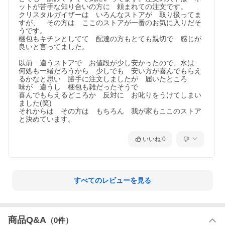
ットが苦手な知り合いの方に　頼まれての注文です。

クリスタルガイザーは　いろんなストアが　取り扱ってま
すが、　その方は　ここのストアが一番のお気に入りだそ
うです。

梱包もキチンとしてて　配達の方もとても親切で　感じが
良いと言ってました。

以前　違うストアで　お値段が少し安かったので、水は　
何処も一緒だろうから　少しでも　安い方が喜んでもらえ
るかなと思い　勝手に注文しましたが　届いたところ

味が　違うし　梱包も雑だったそうで

喜んでもらえるどころか　反対に　お叱りをうけてしまい
ました(笑)

それからは　その方は　もちろん　我が家もここのストア
いいね
0
すべてのレビューを見る
商品Q&A
（
0
件）