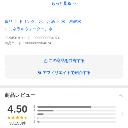
もっと見る
956
クリスタルガイザー 水
お一人様20個まで。
食品
ドリンク、水、お酒
水、炭酸水
ミネラルウォーター、水
JAN/ISBNコード：
9000009984074
商品
コード：
9000009984074
この商品を共有する
アフィリエイトで紹介する
商品レビュー
4.50
5
4
3
2
1
38,153
件