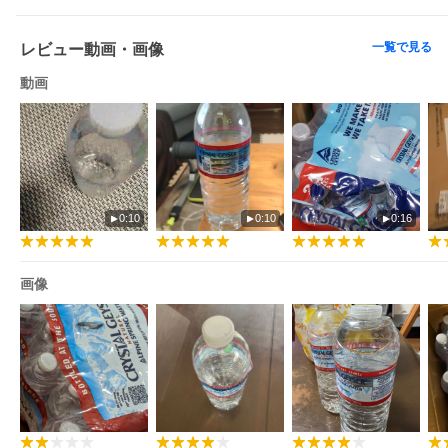
一覧で見る
レビュー動画・画像
動画
0:10
0:10
0:16
画像
本品は並行輸入品です。パッケージ等、予告なく変更される場合
がございます。予めご了承ください。
賞味期限はボトル上部にSELL BY MM.DD.YYと記載されており