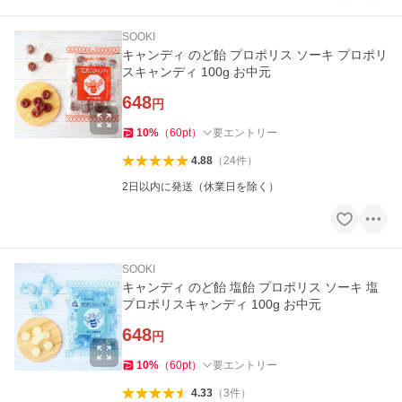
SOOKI
キャンディ のど飴 プロポリス ソーキ プロポリ
スキャンディ 100g お中元
648
円
10
%
（
60
pt
）
要エントリー
4.88
（
24
件
）
2日以内に発送（休業日を除く）
SOOKI
キャンディ のど飴 塩飴 プロポリス ソーキ 塩
プロポリスキャンディ 100g お中元
648
円
10
%
（
60
pt
）
要エントリー
4.33
（
3
件
）