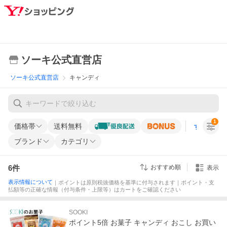
ソーキ公式直営店
ソーキ公式直営店
キャンディ
1
価格帯
送料無料
すべての条
ブランド
カテゴリ
6
件
おすすめ順
表示
表示情報について
｜ポイントは原則税抜価格を基準に付与されます｜ポイント・支
払額等の正確な情報（付与条件・上限等）はカートをご確認ください
SOOKI
ポイント5倍 お菓子 キャンディ おこし お買い