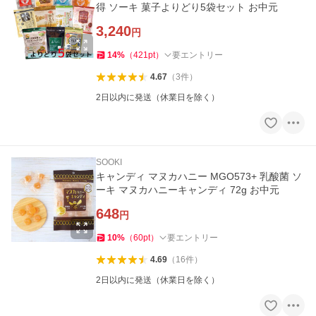
得 ソーキ 菓子よりどり5袋セット お中元
3,240
円
14
%
（
421
pt
）
要エントリー
4.67
（
3
件
）
2日以内に発送（休業日を除く）
SOOKI
キャンディ マヌカハニー MGO573+ 乳酸菌 ソ
ーキ マヌカハニーキャンディ 72g お中元
648
円
10
%
（
60
pt
）
要エントリー
4.69
（
16
件
）
2日以内に発送（休業日を除く）