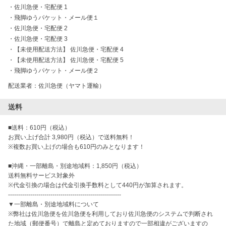
・
佐川急便・宅配便 1
・
飛脚ゆうパケット・メール便１
・
佐川急便・宅配便 2
・
佐川急便・宅配便 3
・
【未使用配送方法】 佐川急便・宅配便 4
・
【未使用配送方法】 佐川急便・宅配便 5
・
飛脚ゆうパケット・メール便２
配送業者：佐川急便（ヤマト運輸）
送料
■送料：610円（税込）

お買い上げ合計 3,980円（税込）で送料無料！

※複数お買い上げの場合も610円のみとなります！

■沖縄・一部離島・別途地域料：1,850円（税込）

送料無料サービス対象外

※代金引換の場合は代金引換手数料として440円が加算されます。

--------------------------------------------------------

▼一部離島・別途地域料について

※弊社は佐川急便を佐川急便を利用しており佐川急便のシステムで判断され
た地域（郵便番号）で離島と定めておりますので一部相違がございますの