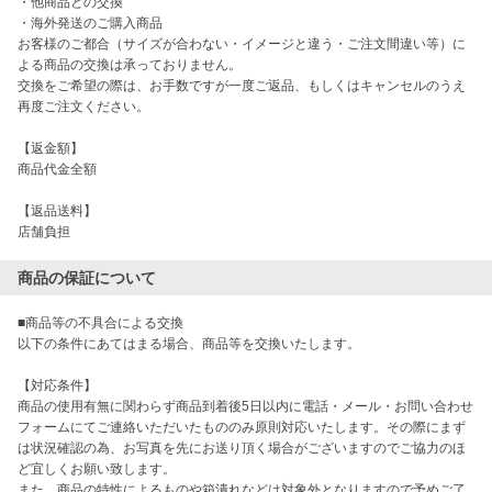
・他商品との交換

・海外発送のご購入商品

お客様のご都合（サイズが合わない・イメージと違う・ご注文間違い等）に
よる商品の交換は承っておりません。

交換をご希望の際は、お手数ですが一度ご返品、もしくはキャンセルのうえ
再度ご注文ください。

【返金額】

商品代金全額

【返品送料】

店舗負担
商品の保証について
■商品等の不具合による交換

以下の条件にあてはまる場合、商品等を交換いたします。

【対応条件】

商品の使用有無に関わらず商品到着後5日以内に電話・メール・お問い合わせ
フォームにてご連絡いただいたもののみ原則対応いたします。その際にまず
は状況確認の為、お写真を先にお送り頂く場合がございますのでご協力のほ
ど宜しくお願い致します。

また、商品の特性によるものや箱潰れなどは対象外となりますので予めご了