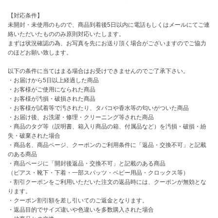
【対応条件】

未開封・未使用のもので、商品到着後5日以内に電話もしくはメールにてご連
絡いただいたもののみ原則対応いたします。

まずは状況確認の為、お写真を先にお送り頂く場合がございますのでご協力
のほどお願い致します。

以下の条件に当てはまる場合はお受けできませんのでご了承下さい。

・お届けから5日以上経過した商品

・お客様がご使用になられた商品

・お客様が汚損・破損された商品

・お客様が試着等で汚されたり、タバコや香水等の匂いがついた商品

・お届け後、お洗濯・修理・クリーニング等された商品

・商品のタグ等（説明書、箱入り商品の箱、付属品など）を汚損・破損・紛
失・破棄された場合

・商品名、商品ページ、クーポンのご利用条件に「返品・交換不可」と記載
のある商品

・商品ページに「開封後返品・交換不可」と記載のある商品

（ピアス・靴下・下着・一部スパッツ・ベビー用品・クロックス等）

・割引クーポンをご利用いただいた注文の返品時には、クーポンが無効とな
ります。

・クーポン割引額を差し引いてのご返金となります。

・返品目的でサイズ違いや色違いを多数購入された場合
