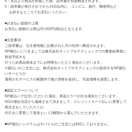
4：当店より商品が到着した後、請求書が別途郵送されます。

5：請求書が発行されてから14日以内に、コンビニ、銀行、郵便局など

　 お好きなところでお支払いください。

■お支払い総額の上限

お支払い総額の上限は55,000円(税込)となります。

■注意事項

ご請求書は、注文者情報に記載された方の住所へ郵送されます。

NP後払いにつきましては株式会社ネットプロテクションズでの審査結果後に
発送手続きを

行うため商品発送までにお時間をいただく場合がございます。

※後払いのご注文には、株式会社ネットプロテクションズの提供するNP後払
いサービスが

適用されサービスの範囲内で個人情報を提供し、代金債権を譲渡します。

■認証エラーについて

NP後払いで注文いただいた場合、承認エラーが出る場合がございます。

NGの場合当店から連絡させて頂きまして、クレジットカード払いに変更して
再注文をしていただくか、

代引きに変更して発送という2種類から選んでいただきます。

■NP後払いシステムはモバイルのご注文には対応しておりません。
