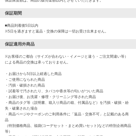
保証限度額は、商品の販売金額以内とさせていただきます。
保証期間
■商品到着後5日以内

※5日を過ぎますと返品・交換の保障は一切お受け出来ません。
保証適用外商品
※お客様のご都合（サイズが合わない・イメージと違う・ご注文間違い等）
による商品の交換は承っておりません。

・お届けから5日以上経過した商品

・ご使用になられた商品

・汚損・破損された商品

・試着等で汚されたり、タバコや香水等の匂いがついた商品

・お届け後、お洗濯・修理・クリーニング等された商品

・商品のタグ等（説明書、箱入り商品の箱、付属品など）を汚損・破損・紛
失・破棄された場合

・商品ページやクーポンのご利用条件に「返品・交換不可」と記載のある商
品

（特別価格商品、福袋(コーデセット・まとめ買いセット)などの特別企画商品
等）
