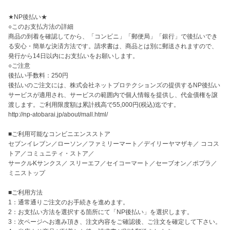
★NP後払い★

○このお支払方法の詳細

商品の到着を確認してから、「コンビニ」「郵便局」「銀行」で後払いでき
る安心・簡単な決済方法です。請求書は、商品とは別に郵送されますので、
発行から14日以内にお支払いをお願いします。

○ご注意

後払い手数料：250円

後払いのご注文には、株式会社ネットプロテクションズの提供するNP後払い
サービスが適用され、サービスの範囲内で個人情報を提供し、代金債権を譲
渡します。ご利用限度額は累計残高で55,000円(税込)迄です。

http://np-atobarai.jp/about/mall.html/

■ご利用可能なコンビニエンスストア

セブンイレブン／ローソン／ファミリーマート／デイリーヤマザキ／ ココス
トア／コミュニティ・ストア／

サークルKサンクス／ スリーエフ／セイコーマート／セーブオン／ポプラ／
ミニストップ

■ご利用方法

1：通常通りご注文のお手続きを進めます。

2：お支払い方法を選択する箇所にて「NP後払い」を選択します。

3：次ページへお進み頂き、注文内容をご確認後、ご注文を確定して下さい。
