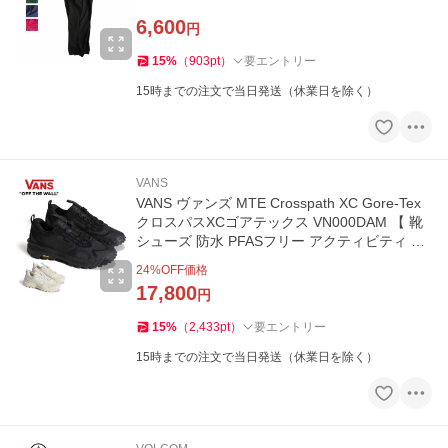
ール便・代引不可】
6,600
円
15
%
（
903
pt
）
要エントリー
15時までの注文で当日発送（休業日を除く）
VANS
VANS ヴァンズ MTE Crosspath XC Gore-Tex
クロスパスXCゴアテックス VN000DAM 【 靴
シューズ 防水 PFASフリー アクティビティ キ
ャンプ アウトドア 】
24
%OFF価格
17,800
円
15
%
（
2,433
pt
）
要エントリー
15時までの注文で当日発送（休業日を除く）