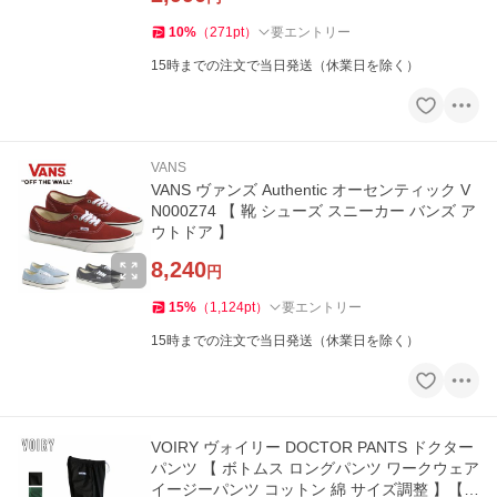
10
%
（
271
pt
）
要エントリー
15時までの注文で当日発送（休業日を除く）
VANS
VANS ヴァンズ Authentic オーセンティック V
N000Z74 【 靴 シューズ スニーカー バンズ ア
ウトドア 】
8,240
円
15
%
（
1,124
pt
）
要エントリー
15時までの注文で当日発送（休業日を除く）
VOIRY ヴォイリー DOCTOR PANTS ドクター
パンツ 【 ボトムス ロングパンツ ワークウェア
イージーパンツ コットン 綿 サイズ調整 】【メ