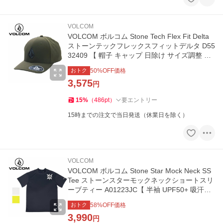
VOLCOM
VOLCOM ボルコム Stone Tech Flex Fit Delta
ストーンテックフレックスフィットデルタ D55
32409 【 帽子 キャップ 日除け サイズ調整 ア
ウトドア 】
おトク
50
%OFF価格
3,575
円
15
%
（
486
pt
）
要エントリー
15時までの注文で当日発送（休業日を除く）
VOLCOM
VOLCOM ボルコム Stone Star Mock Neck SS
Tee ストーンスターモックネックショートスリ
ーブティー A01223JC【 半袖 UPF50+ 吸汗速
乾 】【メール便・代引不可】
おトク
58
%OFF価格
3,990
円