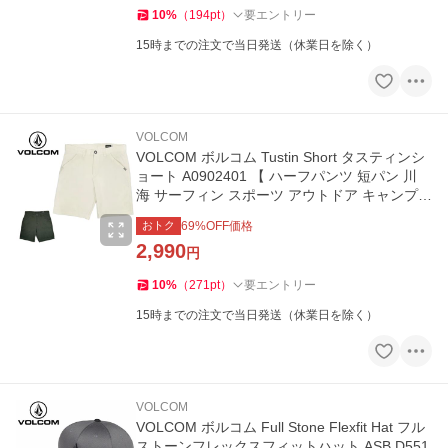
10
%
（
194
pt
）
要エントリー
15時までの注文で当日発送（休業日を除く）
VOLCOM
VOLCOM ボルコム Tustin Short タスティンシ
ョート A0902401 【 ハーフパンツ 短パン 川
海 サーフィン スポーツ アウトドア キャンプ
】【メール便・代引不可】
おトク
69
%OFF価格
2,990
円
10
%
（
271
pt
）
要エントリー
15時までの注文で当日発送（休業日を除く）
VOLCOM
VOLCOM ボルコム Full Stone Flexfit Hat フル
ストーンフレックスフィットハット ASB D551