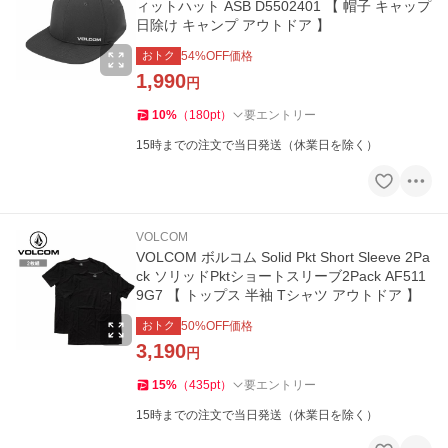
ィットハット ASB D5502401 【 帽子 キャップ
日除け キャンプ アウトドア 】
おトク
54
%OFF価格
1,990
円
10
%
（
180
pt
）
要エントリー
15時までの注文で当日発送（休業日を除く）
VOLCOM
VOLCOM ボルコム Solid Pkt Short Sleeve 2Pa
ck ソリッドPktショートスリーブ2Pack AF511
9G7 【 トップス 半袖 Tシャツ アウトドア 】
おトク
50
%OFF価格
3,190
円
15
%
（
435
pt
）
要エントリー
15時までの注文で当日発送（休業日を除く）