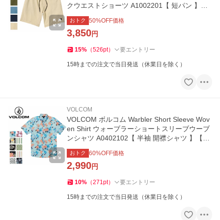
クウエストショーツ A1002201【 短パン 】
【メール便・代引不可】
おトク
50
%OFF価格
3,850
円
15
%
（
526
pt
）
要エントリー
15時までの注文で当日発送（休業日を除く）
VOLCOM
VOLCOM ボルコム Warbler Short Sleeve Wov
en Shirt ウォーブラーショートスリーブウーブ
ンシャツ A0402102【 半袖 開襟シャツ 】【メ
ール便・代引不可】
おトク
60
%OFF価格
2,990
円
10
%
（
271
pt
）
要エントリー
15時までの注文で当日発送（休業日を除く）