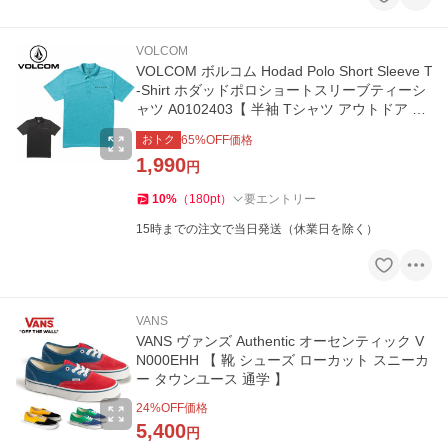
VOLCOM
VOLCOM ボルコム Hodad Polo Short Sleeve T
-Shirt ホダッドポロショートスリーブティーシ
ャツ A0102403【 半袖 Tシャツ アウトドア 】
【メール便・代引不可】
おトク
65
%OFF価格
1,990
円
10
%
（
180
pt
）
要エントリー
15時までの注文で当日発送（休業日を除く）
VANS
VANS ヴァンズ Authentic オーセンティック V
N000EHH 【 靴 シューズ ローカット スニーカ
ー タウンユース 通学 】
24
%OFF価格
5,400
円