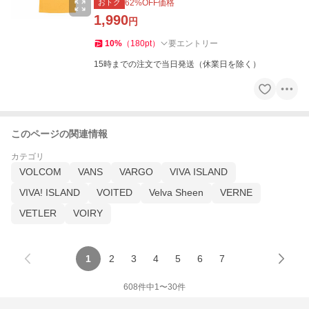
おトク
62
%OFF価格
1,990
円
10
%
（
180
pt
）
要エントリー
15時までの注文で当日発送（休業日を除く）
このページの関連情報
カテゴリ
VOLCOM
VANS
VARGO
VIVA ISLAND
VIVA! ISLAND
VOITED
Velva Sheen
VERNE
VETLER
VOIRY
1
2
3
4
5
6
7
608
件中
1
〜
30
件