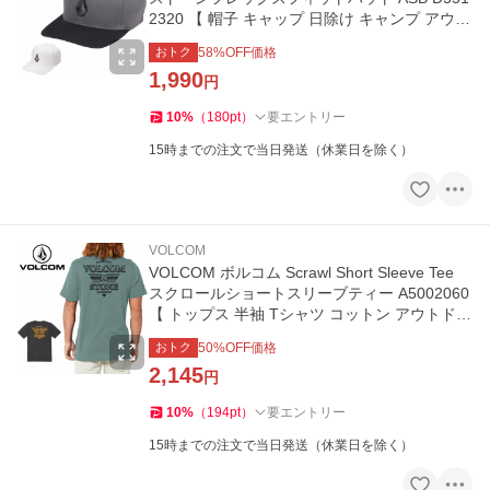
2320 【 帽子 キャップ 日除け キャンプ アウト
ドア 】
おトク
58
%OFF価格
1,990
円
10
%
（
180
pt
）
要エントリー
15時までの注文で当日発送（休業日を除く）
VOLCOM
VOLCOM ボルコム Scrawl Short Sleeve Tee
スクロールショートスリーブティー A5002060
【 トップス 半袖 Tシャツ コットン アウトドア
】【メール便・代引不可】
おトク
50
%OFF価格
2,145
円
10
%
（
194
pt
）
要エントリー
15時までの注文で当日発送（休業日を除く）