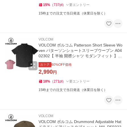
15
%
（
737
pt
）
要エントリー
15時までの注文で当日発送（休業日を除く）
VOLCOM
VOLCOM ボルコム Patterson Short Sleeve Wo
ven パターソンショートスリーブウーブン A04
02302【 半袖 開襟シャツ モダンフィット 】
【メール便・代引不可】
おトク
60
%OFF価格
2,990
円
10
%
（
271
pt
）
要エントリー
15時までの注文で当日発送（休業日を除く）
VOLCOM
VOLCOM ボルコム Drummond Adjustable Hat