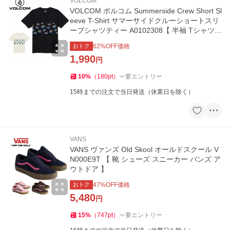
VOLCOM
VOLCOM ボルコム Summerside Crew Short Sl
eeve T-Shirt サマーサイドクルーショートスリ
ーブシャツティー A0102308【 半袖 Tシャツ
】【メール便・代引不可】
おトク
62
%OFF価格
1,990
円
10
%
（
180
pt
）
要エントリー
15時までの注文で当日発送（休業日を除く）
VANS
VANS ヴァンズ Old Skool オールドスクール V
N000E9T 【 靴 シューズ スニーカー バンズ ア
ウトドア 】
おトク
47
%OFF価格
5,480
円
15
%
（
747
pt
）
要エントリー