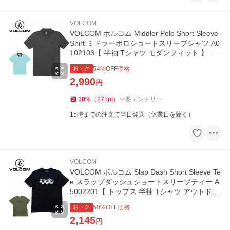
VOLCOM
VOLCOM ボルコム Middler Polo Short Sleeve
Shirt ミドラーポロショートスリーブシャツ A0
102103【 半袖 Tシャツ モダンフィット 】
【メール便・代引不可】
おトク
54
%OFF価格
2,990
円
10
%
（
271
pt
）
要エントリー
15時までの注文で当日発送（休業日を除く）
VOLCOM
VOLCOM ボルコム Slap Dash Short Sleeve Te
e スラップダッシュショートスリーブティー A
5002201【 トップス 半袖 Tシャツ アウトドア
】【メール便・代引不可】
おトク
50
%OFF価格
2,145
円