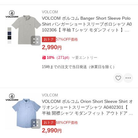
VOLCOM
VOLCOM ボルコム Banger Short Sleeve Polo
Shirt バンガーショートスリーブポロシャツ A0
102306【 半袖 Tシャツ モダンフィット 】
【メール便・代引不可】
おトク
57
%OFF価格
2,990
円
10
%
（
271
pt
）
要エントリー
15時までの注文で当日発送（休業日を除く）
VOLCOM
VOLCOM ボルコム Orion Short Sleeve Shirt オ
リオンショートスリーブシャツ A0402301【
半袖 開襟シャツ モダンフィット アウトドア 】
【メール便・代引不可】
おトク
68
%OFF価格
2,990
円