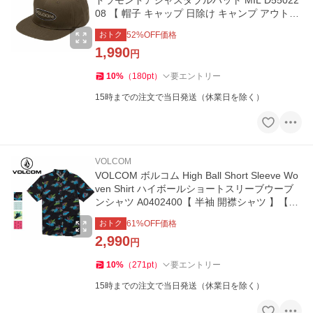
ドラモンドアジャスタブルハット MIL D55022
08 【 帽子 キャップ 日除け キャンプ アウトド
ア コットン 綿 】
おトク
52
%OFF価格
1,990
円
10
%
（
180
pt
）
要エントリー
15時までの注文で当日発送（休業日を除く）
VOLCOM
VOLCOM ボルコム High Ball Short Sleeve Wo
ven Shirt ハイボールショートスリーブウーブ
ンシャツ A0402400【 半袖 開襟シャツ 】【メ
ール便・代引不可】
おトク
61
%OFF価格
2,990
円
10
%
（
271
pt
）
要エントリー
15時までの注文で当日発送（休業日を除く）