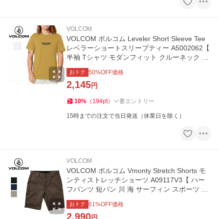
VOLCOM
VOLCOM ボルコム Leveler Short Sleeve Tee
レベラーショートスリーブティー A5002062【
半袖 Tシャツ モダンフィット クルーネック 】
【メール便・代引不可】
おトク
50
%OFF価格
2,145
円
10
%
（
194
pt
）
要エントリー
15時までの注文で当日発送（休業日を除く）
VOLCOM
VOLCOM ボルコム Vmonty Stretch Shorts モ
ンティストレッチショーツ A09117V3【 ハー
フパンツ 短パン 川 海 サーフィン スポーツ 】
【メール便・代引不可】
おトク
61
%OFF価格
2,990
円