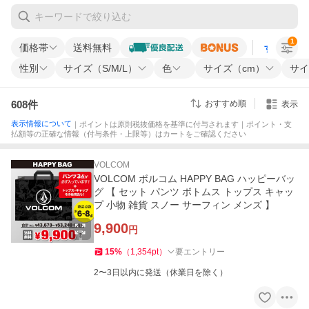
1
価格帯
送料無料
すべての条
性別
サイズ（S/M/L）
色
サイズ（cm）
サイ
608
件
おすすめ順
表示
表示情報について
｜ポイントは原則税抜価格を基準に付与されます｜ポイント・支
払額等の正確な情報（付与条件・上限等）はカートをご確認ください
VOLCOM
VOLCOM ボルコム HAPPY BAG ハッピーバッ
グ 【 セット パンツ ボトムス トップス キャッ
プ 小物 雑貨 スノー サーフィン メンズ 】
9,900
円
15
%
（
1,354
pt
）
要エントリー
2〜3日以内に発送（休業日を除く）