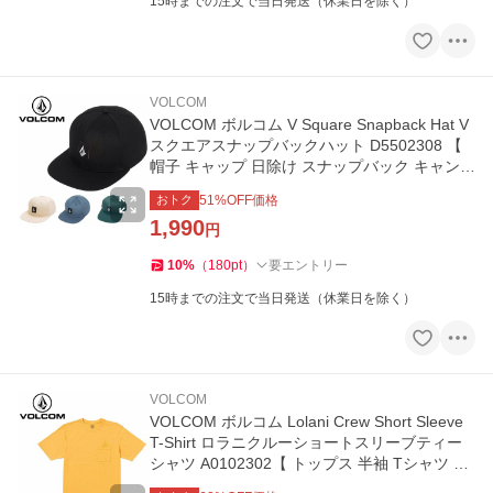
15時までの注文で当日発送（休業日を除く）
VOLCOM
VOLCOM ボルコム V Square Snapback Hat V
スクエアスナップバックハット D5502308 【
帽子 キャップ 日除け スナップバック キャンプ
アウトドア 】
おトク
51
%OFF価格
1,990
円
10
%
（
180
pt
）
要エントリー
15時までの注文で当日発送（休業日を除く）
VOLCOM
VOLCOM ボルコム Lolani Crew Short Sleeve
T-Shirt ロラニクルーショートスリーブティー
シャツ A0102302【 トップス 半袖 Tシャツ 】
【メール便・代引不可】