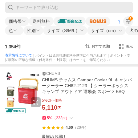
1
価格帯
送料無料
すべての条
色
性別
サイズ（S/M/L）
サイズ（cm）
犬の
1,354
件
おすすめ順
表示
表示情報について
｜ポイントは原則税抜価格を基準に付与されます｜ポイント・支
払額等の正確な情報（付与条件・上限等）はカートをご確認ください
CHUMS
CHUMS チャムス Camper Cooler 9L キャンパ
ークーラー CH62-2123 【 クーラーボックス
キャンプ アウトドア 運動会 スポーツ BBQ 海
川 夏 フェス 祭り 保冷 】
5
%OFF価格
5,110
円
5
%
（
233
pt
）
4.60
（
20
件
）
最短8/8お届け