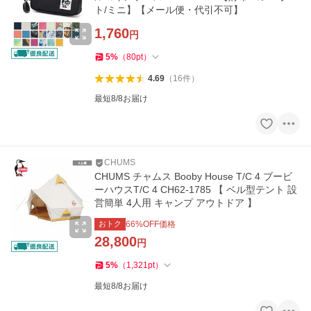
ト/ミニ】【メール便・代引不可】
1,760
円
5
%
（
80
pt
）
4.69
（
16
件
）
最短8/8お届け
CHUMS
CHUMS チャムス Booby House T/C 4 ブービ
ーハウスT/C 4 CH62-1785 【 ベル型テント 設
営簡単 4人用 キャンプ アウトドア 】
おトク
66
%OFF価格
28,800
円
5
%
（
1,321
pt
）
最短8/8お届け