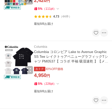
2,420
円
5
%
（
111
pt
）
4.73
（
44
件
）
最短8/8お届け
Columbia
Columbia コロンビア Lake to Avenue Graphic
SS Tee レイクトゥアベニューグラフィックTシ
ャツ PM0537【 コラボ 半袖 吸湿速乾 】【メ
ール便・代引不可】
おトク
30
%OFF価格
4,950
円
5
%
（
226
pt
）
最短8/8お届け