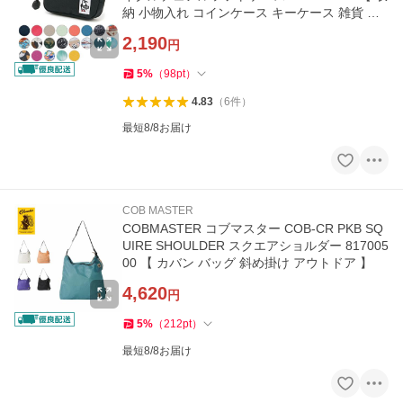
納 小物入れ コインケース キーケース 雑貨 】
【メール便・代引不可】
2,190
円
5
%
（
98
pt
）
4.83
（
6
件
）
最短8/8お届け
COB MASTER
COBMASTER コブマスター COB-CR PKB SQ
UIRE SHOULDER スクエアショルダー 817005
00 【 カバン バッグ 斜め掛け アウトドア 】
4,620
円
5
%
（
212
pt
）
最短8/8お届け