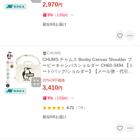
2,970
円
5
%
（
135
pt
）
最短8/8お届け
CHUMS
CHUMS チャムス Booby Canvas Shoulder ブ
ービーキャンバスショルダー CH60-3494 【ト
ート/バッグ/ショルダー】【メール便・代引不
可】
20
%OFF価格
3,410
円
5
%
（
156
pt
）
4.71
（
7
件
）
最短8/8お届け