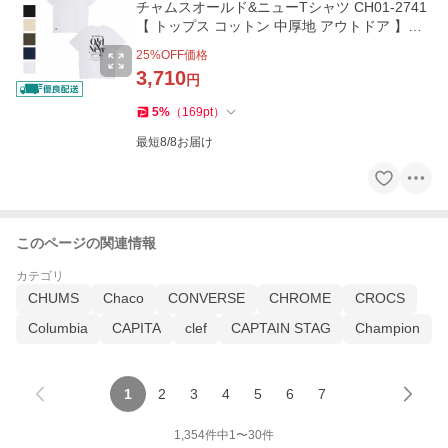
チャムスオールド&ニューTシャツ CH01-2741
【 トップス コットン 中厚地 アウトドア 】
【メール便・代引不可】
25
%OFF価格
3,710
円
5
%
（
169
pt
）
最短8/8お届け
このページの関連情報
カテゴリ
CHUMS
Chaco
CONVERSE
CHROME
CROCS
Columbia
CAPITA
clef
CAPTAIN STAG
Champion
1
2
3
4
5
6
7
1,354
件中
1
〜
30
件