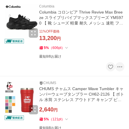
Columbia
Columbia コロンビア Thrive Revive Max Bree
ze スライブリバイブマックスブリーズ YM597
0 【 靴 シューズ 軽量 耐久 メッシュ 速乾 フェ
ス ハイキング 】
11
%OFF価格
13,200
円
5
%
（
606
pt
）
最短8/8お届け
CHUMS
CHUMS チャムス Camper Wave Tumbler キャ
ンパーウェーブタンブラー CH62-2126 【 ボト
ル 水筒 ステンレス アウトドア キャンプ ピク
ニック 】
2,640
円
5
%
（
121
pt
）
最短8/8お届け