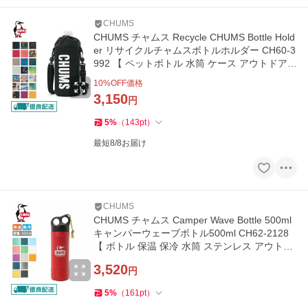
CHUMS
CHUMS チャムス Recycle CHUMS Bottle Hold
er リサイクルチャムスボトルホルダー CH60-3
992 【 ペットボトル 水筒 ケース アウトドア
】【メール便・代引不可】
10
%OFF価格
3,150
円
5
%
（
143
pt
）
最短8/8お届け
CHUMS
CHUMS チャムス Camper Wave Bottle 500ml
キャンパーウェーブボトル500ml CH62-2128
【 ボトル 保温 保冷 水筒 ステンレス アウトド
ア キャンプ 】
3,520
円
5
%
（
161
pt
）