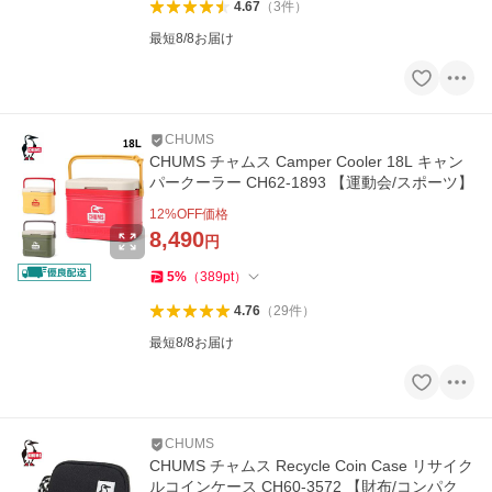
4.67
（
3
件
）
最短8/8お届け
CHUMS
CHUMS チャムス Camper Cooler 18L キャン
パークーラー CH62-1893 【運動会/スポーツ】
12
%OFF価格
8,490
円
5
%
（
389
pt
）
4.76
（
29
件
）
最短8/8お届け
CHUMS
CHUMS チャムス Recycle Coin Case リサイク
ルコインケース CH60-3572 【財布/コンパク