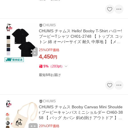
CHUMS
CHUMS チャムス Hello! Booby T-Shirt ハロー!
ブービーTシャツ CH01-2748 【 トップス コッ
トン 綿 オーバーサイズ 耐久 中厚地 】【メー
ル便・代引不可】
25
%OFF価格
4,450
円
5
%
（
203
pt
）
最短8/8お届け
CHUMS
CHUMS チャムス Booby Canvas Mini Shoulde
r ブービーキャンバスミニショルダー CH60-38
58 【 バッグ カバン 斜め掛け アウトドア 】
【メール便・代引不可】
20
%OFF価格