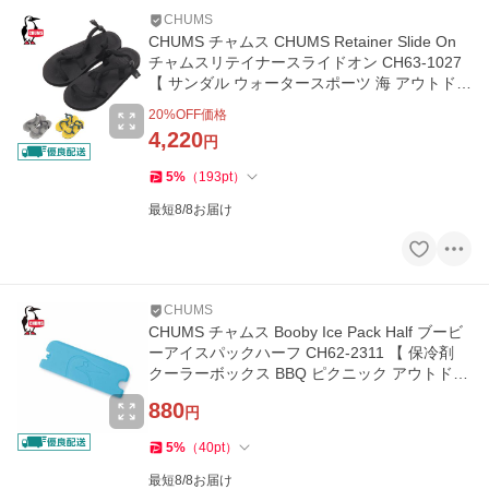
CHUMS
CHUMS チャムス CHUMS Retainer Slide On
チャムスリテイナースライドオン CH63-1027
【 サンダル ウォータースポーツ 海 アウトドア
】
20
%OFF価格
4,220
円
5
%
（
193
pt
）
最短8/8お届け
CHUMS
CHUMS チャムス Booby Ice Pack Half ブービ
ーアイスパックハーフ CH62-2311 【 保冷剤
クーラーボックス BBQ ピクニック アウトドア
】【メール便・代引不可】
880
円
5
%
（
40
pt
）
最短8/8お届け