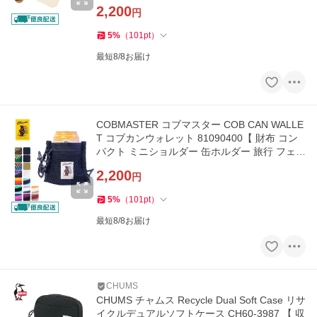
2,200
円
5
%
（
101
pt
）
最短8/8お届け
COBMASTER コブマスター COB CAN WALLE
T コブカンウォレット 81090400【 財布 コン
パクト ミニショルダー 缶ホルダー 旅行 フェス
】【メール便・代引不可】
2,200
円
5
%
（
101
pt
）
最短8/8お届け
CHUMS
CHUMS チャムス Recycle Dual Soft Case リサ
イクルデュアルソフトケース CH60-3987 【 収