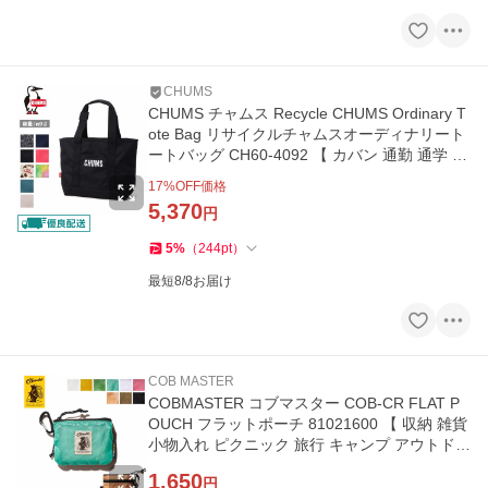
CHUMS
CHUMS チャムス Recycle CHUMS Ordinary T
ote Bag リサイクルチャムスオーディナリート
ートバッグ CH60-4092 【 カバン 通勤 通学 軽
量 耐久 キャンプ 】
17
%OFF価格
5,370
円
5
%
（
244
pt
）
最短8/8お届け
COB MASTER
COBMASTER コブマスター COB-CR FLAT P
OUCH フラットポーチ 81021600 【 収納 雑貨
小物入れ ピクニック 旅行 キャンプ アウトドア
】【メール便・代引不可】
1,650
円