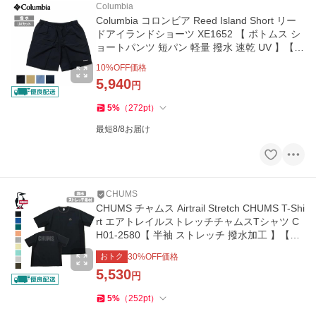
Columbia
Columbia コロンビア Reed Island Short リー
ドアイランドショーツ XE1652 【 ボトムス シ
ョートパンツ 短パン 軽量 撥水 速乾 UV 】【メ
ール便・代引不可】
10
%OFF価格
5,940
円
5
%
（
272
pt
）
最短8/8お届け
CHUMS
CHUMS チャムス Airtrail Stretch CHUMS T-Shi
rt エアトレイルストレッチチャムスTシャツ C
H01-2580【 半袖 ストレッチ 撥水加工 】【メ
ール便・代引不可】
おトク
30
%OFF価格
5,530
円
5
%
（
252
pt
）