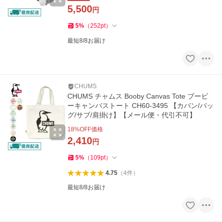
5,500
円
5
%
（
252
pt
）
最短8/8お届け
CHUMS
CHUMS チャムス Booby Canvas Tote ブービ
ーキャンバストート CH60-3495 【カバン/バッ
グ/サブ/肩掛け】【メール便・代引不可】
18
%OFF価格
2,410
円
5
%
（
109
pt
）
4.75
（
4
件
）
最短8/8お届け