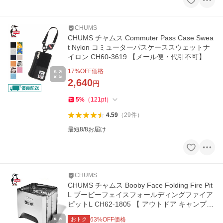
CHUMS
CHUMS チャムス Commuter Pass Case Swea
t Nylon コミューターパスケーススウェットナ
イロン CH60-3619 【メール便・代引不可】
17
%OFF価格
2,640
円
5
%
（
121
pt
）
4.59
（
29
件
）
最短8/8お届け
CHUMS
CHUMS チャムス Booby Face Folding Fire Pit
L ブービーフェイスフォールディングファイア
ピットL CH62-1805 【 アウトドア キャンプ
焚火台 焚き火台 】
おトク
63
%OFF価格