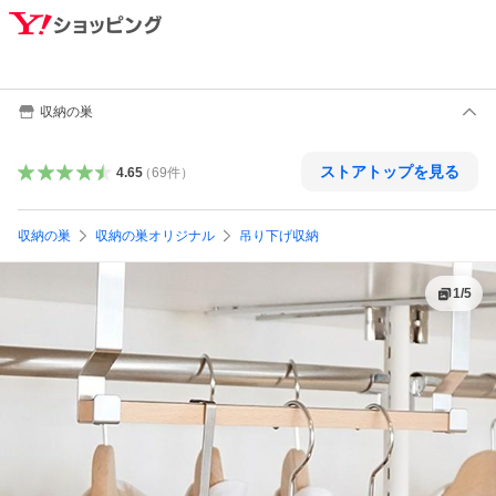
収納の巣
ストアトップを見る
4.65
（
69
件
）
収納の巣
収納の巣オリジナル
吊り下げ収納
1
/
5