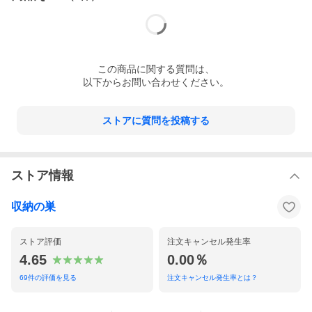
「アシストフック」は、「コーディネートフック＆バーセット」
の「コーディネートバー」に設置してお使いいただくもの。この
フックを使えば、コーディネートのポイントとなるバッグやアク
セサリーを洋服と一緒にセッティングしておけます。フック部分
の回らないハンガーも、これで掛けることができます。アクセサ
リーまで準備できていれば、時間のない朝でも慌てなくてすみま
この
商品
に関する質問は、
すし、コーディネートの楽しみがぐんと増えそうですね。
以下からお問い合わせください。
サイズ
幅9×奥行き3.8×高さ10ｃｍ
素材
ステンレススチール
ストアに質問を投稿する
※ご利用のモニター環境により、実際の物と多少
色合いが異なって見える場合がございます。
ストア情報
バリエーション
収納の巣
ストア評価
注文キャンセル発生率
4.65
0.00％
69
件の評価を見る
注文キャンセル発生率とは？