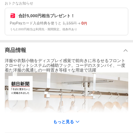
おトクなお知らせ
合計5,000円相当プレゼント！
1,155
0
PayPayカード入会特典を使うと
円
円
うち2,000円相当は利用先・期間限定。他条件あり
商品情報
洋服や衣類小物をディスプレイ感覚で前向きに吊るせるフロント
クローゼットシステムの補助フック。コーデのスタンバイ、一度
着た洋服の風通しの一時置き等様々な用途で活躍
もっと見る