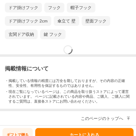
・しっかり安定している棚に設置したフロントコーディネート
システムのコーディネートバー部分に取り付けてご使用くださ
ドア掛けフック
フック
帽子フック
い。
・アシストフックの耐荷重は3kgです。重いものを掛けすぎる
と、変形したり破損する恐れがありますのでご注意ください。
ドア掛けフック 2cm
傘立て 壁
壁面フック
・直射日光の当たる場所には設置しないでください。
・本来の用途以外にはご使用にならないでください。
玄関ドア収納
鍵 フック
掲載情報について
・掲載している情報の精度には万全を期しておりますが、その内容の正確
性、安全性、有用性を保証するものではありません。
・現在ご覧になっているページは、この
商品
を取り扱うストアによって運営
されています。 ページに記載されている内容
や商品、ご購入
、ご購入に関
するご質問は、直接各ストアにお問い合わせください。
このページのトップへ
カートに入れる
ギフトで
贈る