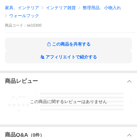
家具、インテリア
インテリア雑貨
整理用品、小物入れ
ウォールフック
商品
コード：
se10300
この商品を共有する
アフィリエイトで紹介する
商品レビュー
-.--
5
クローゼットのフロント部分に新しい機能をプラスする『フロン
4
トクローゼットシステム』。
この
商品
に関するレビューはありません
3
今あるクローゼットの上棚に設置するだけで、洋服や小物を前向
2
きに掛けることができるようになり、クローゼットを離れずにコ
1
-
件
ーディネートが可能。明日のための準備に、一時置きに、お気に
入りを飾るスペースに。毎日のコーディネートをハッピー＆スム
ーズにする 『フロントクローゼットシステム』。わたしたちが自
信をもってお届けするあたらしい提案です。
商品Q&A
（
0
件）