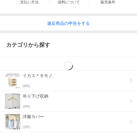
支払い方法
送料について
販売条件
フロントクローゼットシ
フロントクローゼットシ
ステム コーディネートフ
ステム コーディネートフ
違反
商品の
申告をする
ック＆バーセットL
ック＆バーセットS
カテゴリから探す
イカス＊キモノ
(
9
件)
フロントクローゼットシ
フロントクローゼットシ
ステム コーディネートフ
ステム コーディネートフ
吊り下げ収納
ックL
ックS
(
5
件)
洋服カバー
(
2
件)