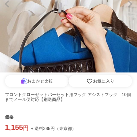
おまかせ比較
お気に入り
フロントクローゼットバーセット用フック アシストフック 10個
までメール便対応【別送商品】
価格
1,155
円
+ 送料
385
円
（
東京都
）