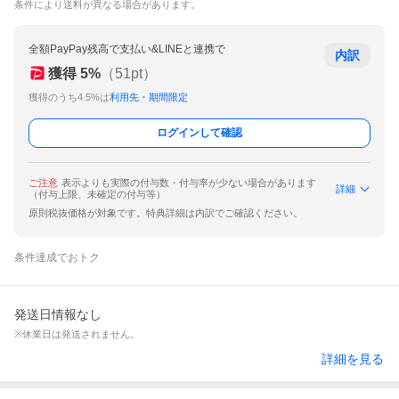
条件により送料が異なる場合があります。
全額PayPay残高で支払い&LINEと連携で
内訳
獲得
5
%
（
51
pt）
獲得のうち4.5%は
利用先・期間限定
ログインして確認
ご注意
表示よりも実際の付与数・付与率が少ない場合があります
詳細
（付与上限、未確定の付与等）
原則税抜価格が対象です。特典詳細は内訳でご確認ください。
条件達成でおトク
発送日情報なし
※休業日は発送されません。
詳細を見る