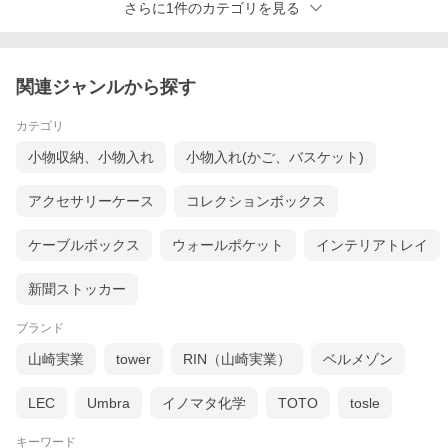
さらに1件のカテゴリを見る
フロントクローゼットシ
関連ジャンルから探す
フロントクローゼットシ
ステム コーディネートバ
ステム アシストフック
ーW40
カテゴリ
小物収納、小物入れ
小物入れ(かご、バスケット)
アクセサリーケース
コレクションボックス
ケーブルボックス
ウォールポケット
インテリアトレイ
新聞ストッカー
フロントクローゼットシ
ブランド
ステム コーディネートロ
ープ
山崎実業
tower
RIN（山崎実業）
ベルメゾン
LEC
Umbra
イノマタ化学
TOTO
tosle
お取り扱いについて
キーワード