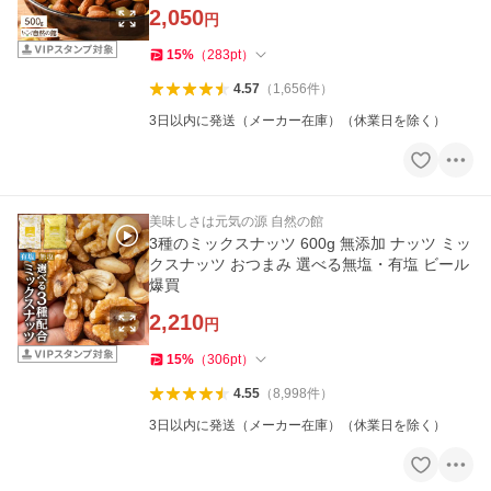
2,050
円
15
%
（
283
pt
）
4.57
（
1,656
件
）
3日以内に発送（メーカー在庫）（休業日を除く）
美味しさは元気の源 自然の館
3種のミックスナッツ 600g 無添加 ナッツ ミッ
クスナッツ おつまみ 選べる無塩・有塩 ビール
爆買
2,210
円
15
%
（
306
pt
）
4.55
（
8,998
件
）
3日以内に発送（メーカー在庫）（休業日を除く）