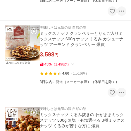
3日以内に発送（メーカー在庫）（休業日を除く）
美味しさは元気の源 自然の館
ミックスナッツ クランベリーとりんご入りミ
ックスナッツ 600g ナッツ くるみ カシューナ
ッツ アーモンド クランベリー 爆買
3,598
円
45
%
（
1,498
pt
）
4.60
（
1,516
件
）
3日以内に発送（メーカー在庫）（休業日を除く）
美味しさは元気の源 自然の館
ミックスナッツ くるみ抜きの わがままミック
スナッツ 500g 無塩・有塩選べる 3種ミックス
ナッツ くるみが苦手な方に 爆買