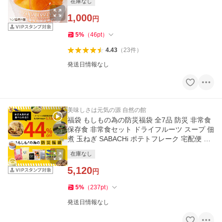
在庫なし
1,000
円
5
%
（
46
pt
）
4.43
（
23
件
）
発送日情報なし
美味しさは元気の源 自然の館
福袋 もしもの為の防災福袋 全7品 防災 非常食
保存食 非常食セット ドライフルーツ スープ 佃
煮 玉ねぎ SABACHi ポテトフレーク 宅配便 爆
買
在庫なし
5,120
円
5
%
（
237
pt
）
発送日情報なし