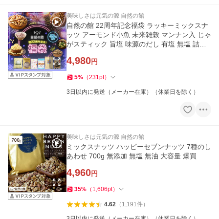
美味しさは元気の源 自然の館
自然の館 22周年記念福袋 ラッキーミックスナ
ッツ アーモンド小魚 未来雑穀 マンナン入 じゃ
がスティック 旨塩 味源のだし 有塩 無塩 詰め
合わせ 6点セット 爆買
4,980
円
5
%
（
231
pt
）
3日以内に発送（メーカー在庫）（休業日を除く）
美味しさは元気の源 自然の館
ミックスナッツ ハッピーセブンナッツ 7種のし
あわせ 700g 無添加 無塩 無油 大容量 爆買
4,960
円
35
%
（
1,606
pt
）
4.62
（
1,191
件
）
3日以内に発送（メーカー在庫）（休業日を除く）