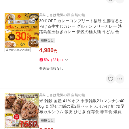
美味しさは元気の源 自然の館
30％OFF カレーコンプリート福袋 生姜香ると
ろける牛すじカレー グルテンフリーカレー 淡
路島産玉ねぎカレー 伝説の極太麺 うどん 合計
4品入り
在庫なし
4,980
円
5
%
（
231
pt
）
発送日情報なし
美味しさは元気の源 自然の館
米 雑穀 国産 41％オフ 未来雑穀21+マンナン40
0g ＆ 混ぜご飯の素2個セット ふりかけ 鮭 塩昆
布カルシウム 飯友 ひじき 保存食 非常食 爆買
在庫なし