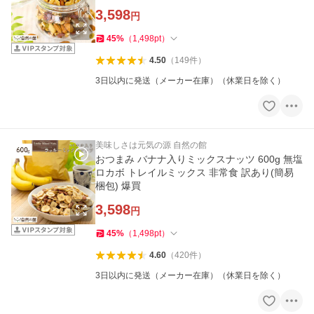
3,598
円
45
%
（
1,498
pt
）
4.50
（
149
件
）
3日以内に発送（メーカー在庫）（休業日を除く）
美味しさは元気の源 自然の館
おつまみ バナナ入りミックスナッツ 600g 無塩
ロカボ トレイルミックス 非常食 訳あり(簡易
梱包) 爆買
3,598
円
45
%
（
1,498
pt
）
4.60
（
420
件
）
3日以内に発送（メーカー在庫）（休業日を除く）