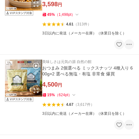
3,598
円
45
%
（
1,498
pt
）
4.61
（
313
件
）
3日以内に発送（メーカー在庫）（休業日を除く）
美味しさは元気の源 自然の館
おつまみ 2個選べる ミックスナッツ 4種入り 6
00g×2 選べる無塩・有塩 非常食 爆買
4,500
円
15
%
（
624
pt
）
4.67
（
3,617
件
）
3日以内に発送（メーカー在庫）（休業日を除く）