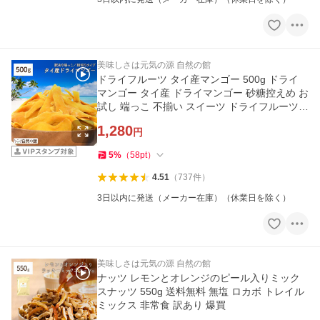
美味しさは元気の源 自然の館
ドライフルーツ タイ産マンゴー 500g ドライ
マンゴー タイ産 ドライマンゴー 砂糖控えめ お
試し 端っこ 不揃い スイーツ ドライフルーツ
爆買
1,280
円
5
%
（
58
pt
）
4.51
（
737
件
）
3日以内に発送（メーカー在庫）（休業日を除く）
美味しさは元気の源 自然の館
ナッツ レモンとオレンジのピール入りミック
スナッツ 550g 送料無料 無塩 ロカボ トレイル
ミックス 非常食 訳あり 爆買