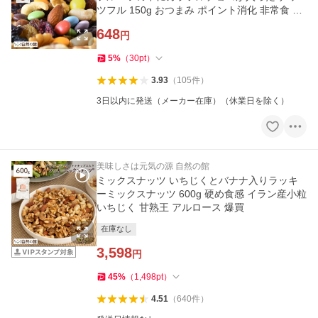
ツフル 150g おつまみ ポイント消化 非常食 爆
買
648
円
5
%
（
30
pt
）
3.93
（
105
件
）
3日以内に発送（メーカー在庫）（休業日を除く）
美味しさは元気の源 自然の館
ミックスナッツ いちじくとバナナ入りラッキ
ーミックスナッツ 600g 硬め食感 イラン産小粒
いちじく 甘熟王 アルロース 爆買
在庫なし
3,598
円
45
%
（
1,498
pt
）
4.51
（
640
件
）