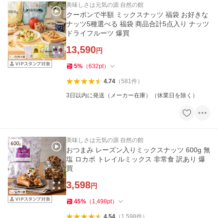
美味しさは元気の源 自然の館
クーポンで半額 ミックスナッツ 福袋 お好きな
ナッツ5種選べる 福袋 商品合計5点入り ナッツ
ドライフルーツ 爆買
13,590
円
5
%
（
632
pt
）
4.74
（
581
件
）
3日以内に発送（メーカー在庫）（休業日を除く）
美味しさは元気の源 自然の館
おつまみ レーズン入りミックスナッツ 600g 無
塩 ロカボ トレイルミックス 非常食 訳あり 爆
買
3,598
円
45
%
（
1,498
pt
）
4.54
（
1,598
件
）