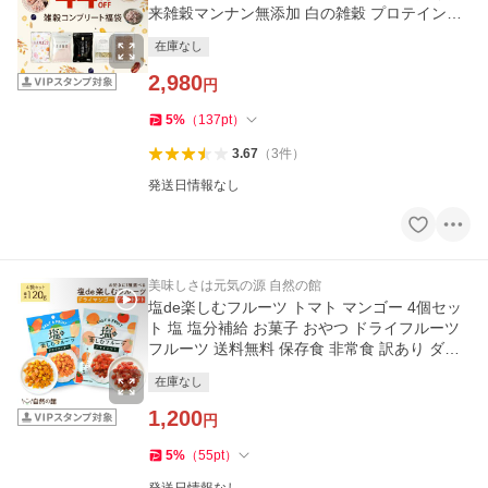
来雑穀マンナン無添加 白の雑穀 プロテイン雑
穀 国産もち麦 送料無料
在庫なし
2,980
円
5
%
（
137
pt
）
3.67
（
3
件
）
発送日情報なし
美味しさは元気の源 自然の館
塩de楽しむフルーツ トマト マンゴー 4個セッ
ト 塩 塩分補給 お菓子 おやつ ドライフルーツ
フルーツ 送料無料 保存食 非常食 訳あり ダイ
エット 熱中症 爆買
在庫なし
1,200
円
5
%
（
55
pt
）