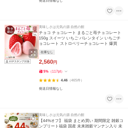
発送日情報なし
美味しさは元気の源 自然の館
チョコ チョコレート まるごと苺チョコレート
150g スイーツ いちご バレンタイン いちごチ
ョコレート ストロベリーチョコレート 爆買
在庫なし
2,560
円
5
%
（
117
pt
）
4.46
（
465
件
）
発送日情報なし
美味しさは元気の源 自然の館
【44%オフ】 福袋 まとめ買い 期間限定 雑穀コ
ンプリート福袋 国産 未来雑穀マンナン入り 未