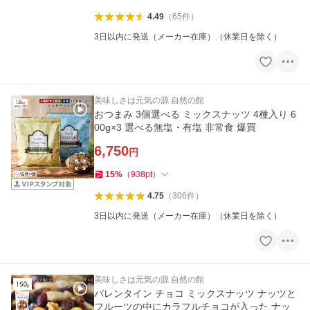
4.49
（
65
件
）
3日以内に発送（メーカー在庫）（休業日を除く）
美味しさは元気の源 自然の館
おつまみ 3個選べる ミックスナッツ 4種入り 6
00g×3 選べる無塩・有塩 非常食 爆買
6,750
円
15
%
（
938
pt
）
4.75
（
306
件
）
3日以内に発送（メーカー在庫）（休業日を除く）
美味しさは元気の源 自然の館
バレンタイン チョコ ミックスナッツ ナッツと
フルーツの中にカラフルチョコが入った ナッ