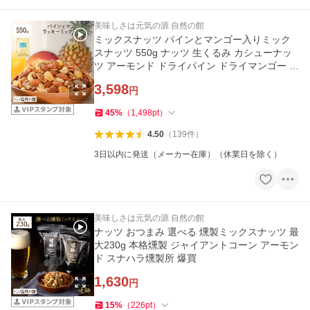
美味しさは元気の源 自然の館
ミックスナッツ パインとマンゴー入りミック
スナッツ 550g ナッツ 生くるみ カシューナッ
ツ アーモンド ドライパイン ドライマンゴー 爆
買
3,598
円
45
%
（
1,498
pt
）
4.50
（
139
件
）
3日以内に発送（メーカー在庫）（休業日を除く）
美味しさは元気の源 自然の館
ナッツ おつまみ 選べる 燻製ミックスナッツ 最
大230g 本格燻製 ジャイアントコーン アーモン
ド スナハラ燻製所 爆買
1,630
円
15
%
（
226
pt
）