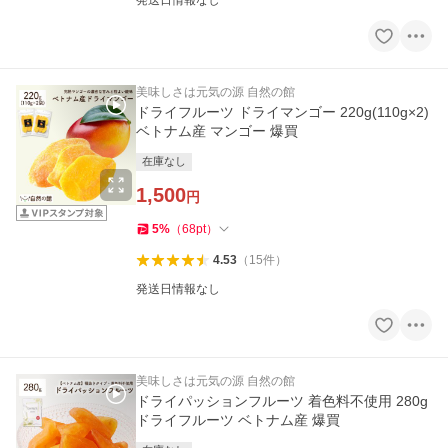
発送日情報なし
美味しさは元気の源 自然の館
ドライフルーツ ドライマンゴー 220g(110g×2)
ベトナム産 マンゴー 爆買
在庫なし
1,500
円
5
%
（
68
pt
）
4.53
（
15
件
）
発送日情報なし
美味しさは元気の源 自然の館
ドライパッションフルーツ 着色料不使用 280g
ドライフルーツ ベトナム産 爆買