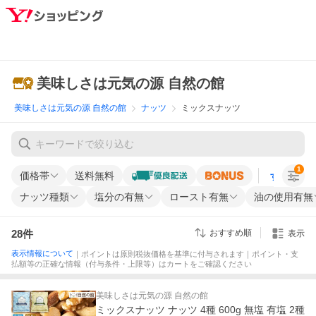
美味しさは元気の源 自然の館
美味しさは元気の源 自然の館
ナッツ
ミックスナッツ
1
価格帯
送料無料
すべての条
ナッツ種類
塩分の有無
ロースト有無
油の使用有無
28
件
おすすめ順
表示
表示情報について
｜ポイントは原則税抜価格を基準に付与されます｜ポイント・支
払額等の正確な情報（付与条件・上限等）はカートをご確認ください
美味しさは元気の源 自然の館
ミックスナッツ ナッツ 4種 600g 無塩 有塩 2種