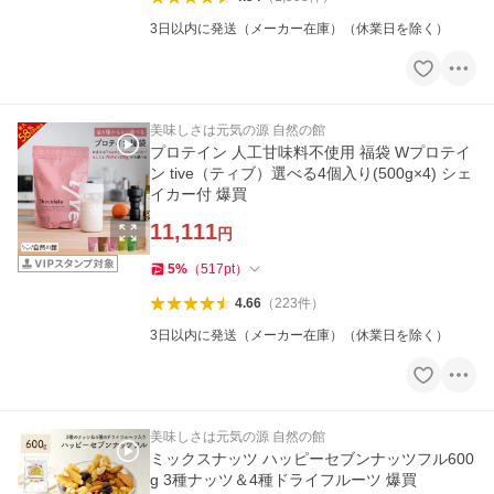
3日以内に発送（メーカー在庫）（休業日を除く）
美味しさは元気の源 自然の館
プロテイン 人工甘味料不使用 福袋 Wプロテイ
ン tive（ティブ）選べる4個入り(500g×4) シェ
イカー付 爆買
11,111
円
5
%
（
517
pt
）
4.66
（
223
件
）
3日以内に発送（メーカー在庫）（休業日を除く）
美味しさは元気の源 自然の館
ミックスナッツ ハッピーセブンナッツフル600
g 3種ナッツ＆4種ドライフルーツ 爆買