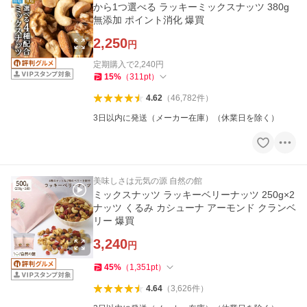
から1つ選べる ラッキーミックスナッツ 380g
無添加 ポイント消化 爆買
2,250
円
定期購入で
2,240
円
15
%
（
311
pt
）
4.62
（
46,782
件
）
3日以内に発送（メーカー在庫）（休業日を除く）
美味しさは元気の源 自然の館
ミックスナッツ ラッキーベリーナッツ 250g×2
ナッツ くるみ カシューナ アーモンド クランベ
リー 爆買
3,240
円
45
%
（
1,351
pt
）
4.64
（
3,626
件
）