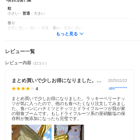
粒
小さい
・
普通
・
大きい
香り
非常に悪い
・
悪い
・
普通
・
良い
・
非常に良い
もっと見る
レビュー一覧
レビュー内容
（口コミ）
まとめ買いで少しお得になりました。ラッ…
2025/11/22
4
stm********
まとめ買いで少しお得になりました。ラッキーベリーナッ
ツが気に入ったので、他のも食べたくなり注文してみまし
た。食パンにハチミツとナッツとドライフルーツが我が家
の朝食ブームです。もしドライフルーツ系の亜硝酸塩の保
存料が無添加になったら完璧です。