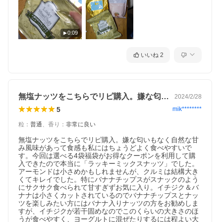
0:09
いいね
2
無塩ナッツをこちらでリピ購入。嫌な匂い…
2024/2/28
5
mik********
粒
：
普通
、
香り
：
非常に良い
無塩ナッツをこちらでリピ購入。嫌な匂いもなく自然な甘
み風味があって食感も私にはちょうどよく食べやすいで
す。今回は選べる4袋福袋がお得なクーポンを利用して購
入できたので本当に「ラッキーミックスナッツ」でした。

アーモンドは小さめかもしれませんが、クルミは結構大き
くてキレイでした。特にバナナチップスがスナックのよう
にサクサク食べられて甘すぎずお気に入り。イチジク＆バ
ナナは小さくカットされているのでバナナチップスとナッ
ツを楽しみたい方にはバナナ入りナッツの方をお勧めしま
すが、イチジクが若干固めなのでこのくらいの大きさのほ
うが食べやすく、ヨーグルトに混ぜたりするには程よい大