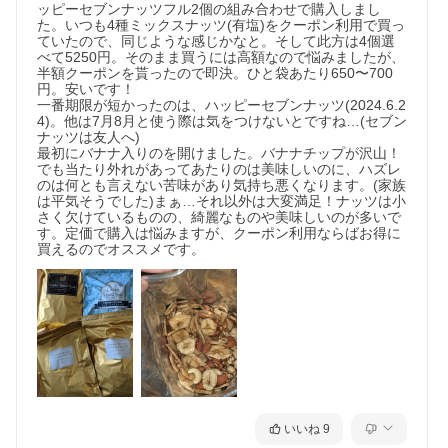
ッピーセブンナッツフル2個の組み合わせで購入しまし
た。いつも4種ミックスナッツ(有塩)をクーポン利用で買っ
ていたので、同じような感じかなと。そして此方は4個選
べて5250円。そのまま買うには高額なので悩みましたが、
半額クーポンを貰ったので即決。ひと袋あたり650〜700
円。安いです！

一番期限が短かったのは、ハッピーセブンナッツ(2024.6.2
4)。他は7月8月と使う際は気をつけないとですね…(セブン
ナッツは友人へ)

最初にバナナ入りのを開けました。バナナチップが沢山！
でも当たり外れがあってあたりのは美味しいのに、ハズレ
のは何とも言えない苦味があり気持ち悪くなります。(家族
は平気そうでした)まぁ…それ以外は大変満足！ナッツは小
さく欠けているものの、綺麗なものや美味しいのが多いで
す。定価で購入は悩みますが、クーポン利用ならばお得に
買えるのでオススメです。
いいね
9