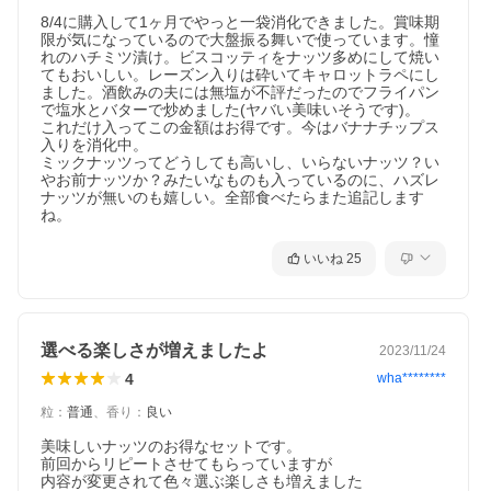
8/4に購入して1ヶ月でやっと一袋消化できました。賞味期
限が気になっているので大盤振る舞いで使っています。憧
れのハチミツ漬け。ビスコッティをナッツ多めにして焼い
てもおいしい。レーズン入りは砕いてキャロットラペにし
ました。酒飲みの夫には無塩が不評だったのでフライパン
で塩水とバターで炒めました(ヤバい美味いそうです)。

これだけ入ってこの金額はお得です。今はバナナチップス
入りを消化中。

ミックナッツってどうしても高いし、いらないナッツ？い
やお前ナッツか？みたいなものも入っているのに、ハズレ
ナッツが無いのも嬉しい。全部食べたらまた追記します
ね。
いいね
25
選べる楽しさが増えましたよ
2023/11/24
4
wha********
粒
：
普通
、
香り
：
良い
美味しいナッツのお得なセットです。

前回からリピートさせてもらっていますが

内容が変更されて色々選ぶ楽しさも増えました
