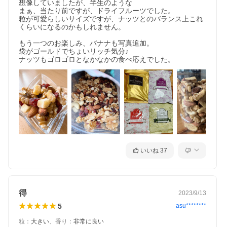
想像していましたが、半生のような

まぁ、当たり前ですが、ドライフルーツでした。

粒が可愛らしいサイズですが、ナッツとのバランス上これ
くらいになるのかもしれません。

もう一つのお楽しみ、バナナも写真追加。

袋がゴールドでちょいリッチ気分♪

いいね
37
得
2023/9/13
5
asu********
粒
：
大きい
、
香り
：
非常に良い