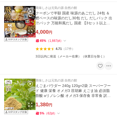
美味しさは元気の源 自然の館
クーポンで半額 国産 味源のあごだし 24包 ＆
鰹ベースの味源のだし30包 だし だしパック 出
汁パック 万能和風だし 国産 【3セット以上購
入でだし5包おまけ 】
4,000
円
45
%
（
1,667
pt
）
4.71
（
17
件
）
3日以内に発送（メーカー在庫）（休業日を除く）
美味しさは元気の源 自然の館
えごまパウダー 240g 120g×2袋 スーパーフー
ド 健康 栄養 オメガ3 荏胡麻 えごま油 必須脂
肪酸 αリノレン酸 オメガ3 保存食 非常食 訳あ
り 爆買
1,380
円
5
%
（
62
pt
）