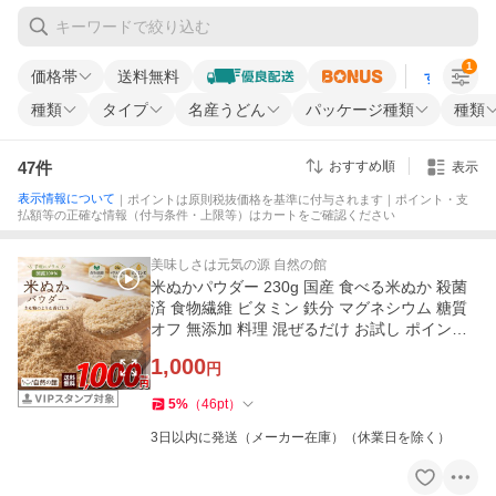
1
価格帯
送料無料
すべての条
種類
タイプ
名産うどん
パッケージ種類
種類
47
件
おすすめ順
表示
表示情報について
｜ポイントは原則税抜価格を基準に付与されます｜ポイント・支
払額等の正確な情報（付与条件・上限等）はカートをご確認ください
美味しさは元気の源 自然の館
米ぬかパウダー 230g 国産 食べる米ぬか 殺菌
済 食物繊維 ビタミン 鉄分 マグネシウム 糖質
オフ 無添加 料理 混ぜるだけ お試し ポイント
消化 爆買
1,000
円
5
%
（
46
pt
）
3日以内に発送（メーカー在庫）（休業日を除く）