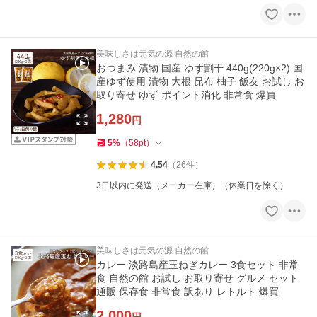
美味しさは元気の源 自然の館
おつまみ 漬物 国産 ゆず割干 440g(220g×2) 国
産ゆず使用 漬物 大根 昆布 柚子 飯友 お試し お
取り寄せ ゆず ポイント消化 非常食 爆買
1,280
円
5
%
（
58
pt
）
4.54
（
26
件
）
3日以内に発送（メーカー在庫）（休業日を除く）
美味しさは元気の源 自然の館
カレー 淡路島産玉ねぎカレー 3食セット 非常
食 自然の館 お試し お取り寄せ グルメ セット
通販 保存食 非常食 訳あり レトルト 爆買
2,000