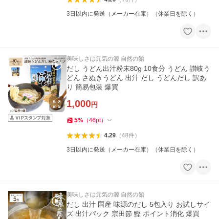
3日以内に発送（メーカー在庫）（休業日を除く）
美味しさは元気の源 自然の館
だし うどん出汁粉末80g 10食分 うどん 讃岐う
どん さぬきうどん 出汁 だし うどんだし 訳あ
り 簡易包装 爆買
1,000
円
5
%
（
46
pt
）
4.29
（
48
件
）
3日以内に発送（メーカー在庫）（休業日を除く）
美味しさは元気の源 自然の館
だし 出汁 国産 味源のだし 5包入り お試しサイ
ズ 出汁パック 宗田節 鰹 ポイント消化 爆買