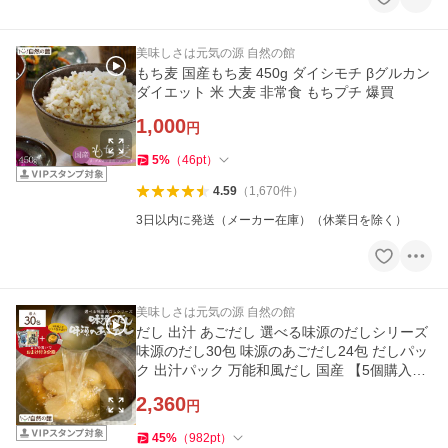
美味しさは元気の源 自然の館
もち麦 国産もち麦 450g ダイシモチ βグルカン
ダイエット 米 大麦 非常食 もちプチ 爆買
1,000
円
5
%
（
46
pt
）
4.59
（
1,670
件
）
3日以内に発送（メーカー在庫）（休業日を除く）
美味しさは元気の源 自然の館
だし 出汁 あごだし 選べる味源のだしシリーズ
味源のだし30包 味源のあごだし24包 だしパッ
ク 出汁パック 万能和風だし 国産 【5個購入で
味源のだし5包おまけ】
2,360
円
45
%
（
982
pt
）