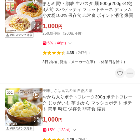
まとめ買い 讃岐 生パスタ 麺 800g(200g×4袋)
8人前 スパゲッティ フェットチーネ デュラム
小麦粉100% 保存食 非常食 ポイント消化 爆買
1,000
円
250.0円/個（200g, 4個）
5
%
（
46
pt
）
4.35
（
247
件
）
3日以内に発送（メーカー在庫）（休業日を除く）
美味しさは元気の源 自然の館
おから入りポテトフレーク300g ポテトフレー
ク じゃがいも 芋 おから マッシュポテト ポテ
ト 簡単 時短 保存食 非常食 爆買
1,000
円
15
%
（
138
pt
）
4.26
（
76
件
）