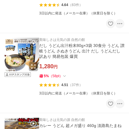
4.64
（
83
件
）
3日以内に発送（メーカー在庫）（休業日を除く）
美味しさは元気の源 自然の館
だし うどん出汁粉末80g×3袋 30食分 うどん 讃
岐うどん さぬきうどん 出汁 だし うどんだし
訳あり 簡易包装 爆買
1,280
円
5
%
（
58
pt
）
4.51
（
37
件
）
3日以内に発送（メーカー在庫）（休業日を除く）
美味しさは元気の源 自然の館
カレー うどん 超メガ盛り 460g 淡路島たまね