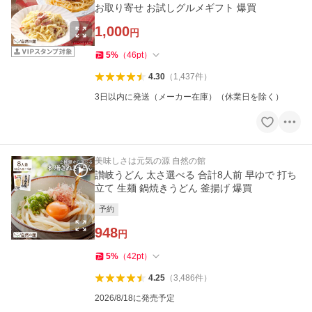
お取り寄せ お試しグルメギフト 爆買
1,000
円
5
%
（
46
pt
）
4.30
（
1,437
件
）
3日以内に発送（メーカー在庫）（休業日を除く）
美味しさは元気の源 自然の館
讃岐うどん 太さ選べる 合計8人前 早ゆで 打ち
立て 生麺 鍋焼きうどん 釜揚げ 爆買
予約
948
円
5
%
（
42
pt
）
4.25
（
3,486
件
）
2026/8/18に発売予定