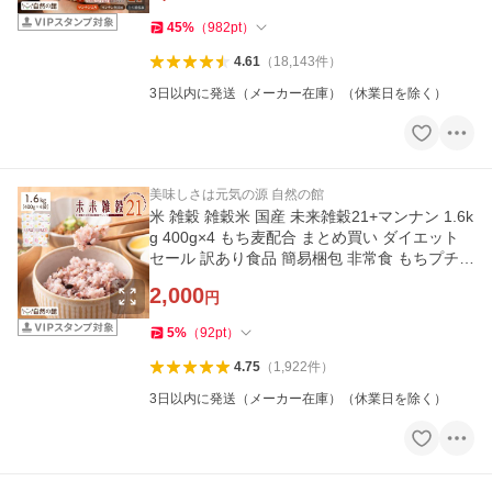
45
%
（
982
pt
）
4.61
（
18,143
件
）
3日以内に発送（メーカー在庫）（休業日を除く）
美味しさは元気の源 自然の館
米 雑穀 雑穀米 国産 未来雑穀21+マンナン 1.6k
g 400g×4 もち麦配合 まとめ買い ダイエット
セール 訳あり食品 簡易梱包 非常食 もちプチ
爆買
2,000
円
5
%
（
92
pt
）
4.75
（
1,922
件
）
3日以内に発送（メーカー在庫）（休業日を除く）