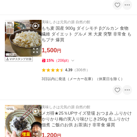
美味しさは元気の源 自然の館
もち麦 国産 900g ダイシモチ βグルカン 食物
繊維 ダイエット グルメ 米 大麦 突撃 非常食 も
ちプチ 爆買
1,500
円
15
%
（
206
pt
）
4.39
（
306
件
）
3日以内に発送（メーカー在庫）（休業日を除く）
美味しさは元気の源 自然の館
メガ得★25％UPサイズ登場 おつまみ ふりかけ
かりかり梅の実入り味ひじき250g 生ふりかけ
佃煮 ご飯のお供 お茶漬け 非常食 爆買
1,200
円