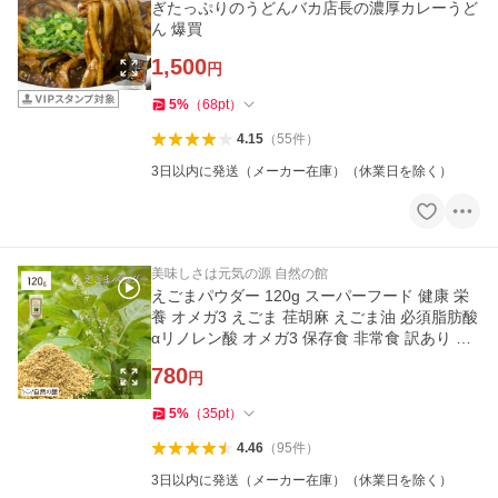
ぎたっぷりのうどんバカ店長の濃厚カレーうど
ん 爆買
1,500
円
5
%
（
68
pt
）
4.15
（
55
件
）
3日以内に発送（メーカー在庫）（休業日を除く）
美味しさは元気の源 自然の館
えごまパウダー 120g スーパーフード 健康 栄
養 オメガ3 えごま 荏胡麻 えごま油 必須脂肪酸
αリノレン酸 オメガ3 保存食 非常食 訳あり 爆
買
780
円
5
%
（
35
pt
）
4.46
（
95
件
）
3日以内に発送（メーカー在庫）（休業日を除く）