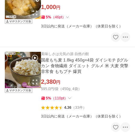
1,000
円
5
%
（
46
pt
）
3日以内に発送（メーカー在庫）（休業日を除く）
美味しさは元気の源 自然の館
国産もち麦 1.8kg 450g×4袋 ダイシモチ βグル
カン 食物繊維 ダイエット グルメ 米 大麦 突撃
非常食 もちプチ 爆買
2,380
円
595.0円/袋（450g, 4袋）
5
%
（
110
pt
）
4.36
（
33
件
）
3日以内に発送（メーカー在庫）（休業日を除く）