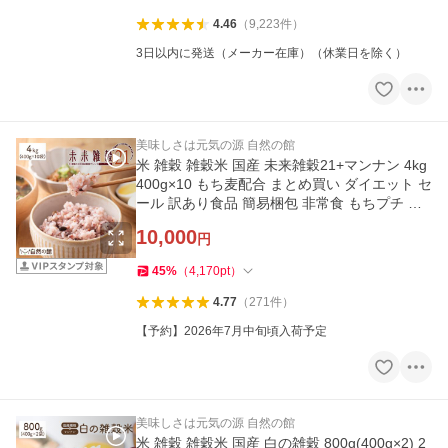
4.46
（
9,223
件
）
3日以内に発送（メーカー在庫）（休業日を除く）
美味しさは元気の源 自然の館
米 雑穀 雑穀米 国産 未来雑穀21+マンナン 4kg
400g×10 もち麦配合 まとめ買い ダイエット セ
ール 訳あり食品 簡易梱包 非常食 もちプチ 爆
買
10,000
円
45
%
（
4,170
pt
）
4.77
（
271
件
）
【予約】2026年7月中旬頃入荷予定
美味しさは元気の源 自然の館
米 雑穀 雑穀米 国産 白の雑穀 800g(400g×2) 2