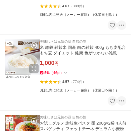
4.63
（
389
件
）
3日以内に発送（メーカー在庫）（休業日を除く）
美味しさは元気の源 自然の館
米 雑穀 雑穀米 国産 白の雑穀 400g もち麦配合
もち麦 ダイエット 健康 色がつかない雑穀
1,000
円
5
%
（
46
pt
）
4.57
（
774
件
）
3日以内に発送（メーカー在庫）（休業日を除く）
美味しさは元気の源 自然の館
お試しグルメ 讃岐生パスタ 麺 200g×2袋 4人前
スパゲッティ フェットチーネ デュラム小麦粉