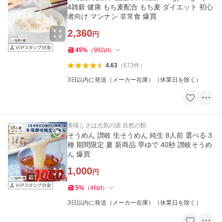
4雑穀 健康 もち麦配合 もち麦 ダイエット 初心
者向け マンナン 非常食 爆買
2,360
円
45
%
（
982
pt
）
4.63
（
673
件
）
3日以内に発送（メーカー在庫）（休業日を除く）
美味しさは元気の源 自然の館
そうめん 讃岐 生そうめん 純生 8人前 選べる 3
種 期間限定 夏 新商品 早ゆで 40秒 讃岐そうめ
ん 爆買
1,000
円
5
%
（
46
pt
）
3日以内に発送（メーカー在庫）（休業日を除く）