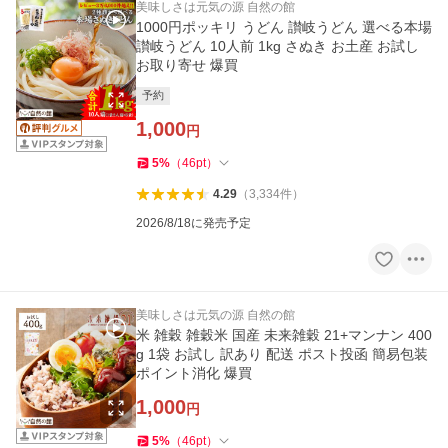
美味しさは元気の源 自然の館
1000円ポッキリ うどん 讃岐うどん 選べる本場
讃岐うどん 10人前 1kg さぬき お土産 お試し
お取り寄せ 爆買
予約
1,000
円
5
%
（
46
pt
）
4.29
（
3,334
件
）
2026/8/18に発売予定
美味しさは元気の源 自然の館
米 雑穀 雑穀米 国産 未来雑穀 21+マンナン 400
g 1袋 お試し 訳あり 配送 ポスト投函 簡易包装
ポイント消化 爆買
1,000
円
5
%
（
46
pt
）