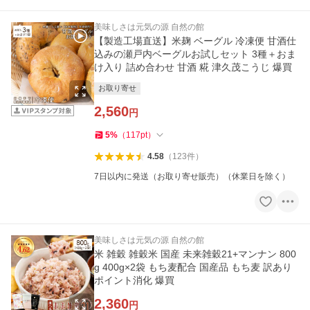
美味しさは元気の源 自然の館
【製造工場直送】米麹 ベーグル 冷凍便 甘酒仕
込みの瀬戸内ベーグルお試しセット 3種＋おま
け入り 詰め合わせ 甘酒 糀 津久茂こうじ 爆買
お取り寄せ
2,560
円
5
%
（
117
pt
）
4.58
（
123
件
）
7日以内に発送（お取り寄せ販売）（休業日を除く）
美味しさは元気の源 自然の館
米 雑穀 雑穀米 国産 未来雑穀21+マンナン 800
g 400g×2袋 もち麦配合 国産品 もち麦 訳あり
ポイント消化 爆買
2,360
円