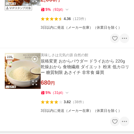
円
5
%
（
92
pt
）
4.36
（
123
件
）
3日以内に発送（メーカー在庫）（休業日を除く）
美味しさは元気の源 自然の館
規格変更 おからパウダー ドライおから 220g
乾燥おから 食物繊維 ダイエット 粉末 低カロリ
ー 糖質制限 あさイチ 非常食 爆買
680
円
5
%
（
31
pt
）
3.82
（
38
件
）
3日以内に発送（メーカー在庫）（休業日を除く）