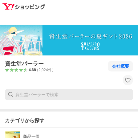
資生堂パーラー
会社概要
4.68
（
2,024
件
）
カテゴリから探す
商品一覧