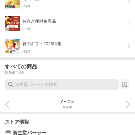
(
49
件)
お急ぎ便対象商品
(
32
件)
夏のギフト2026特集
(
32
件)
すべての商品
対象商品
0
件
0
〜
0
件
0
件中
ストア情報
資生堂パーラー