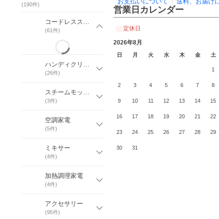
お支払いについて
送料、お届け
(
190
件)
営業日カレンダー
コードレススティック
定休日
(
61
件)
2026年8月
日
月
火
水
木
金
土
ハンディクリーナー
1
(
26
件)
2
3
4
5
6
7
8
スチームモップ / シミ取りクリーナー
(
3
件)
9
10
11
12
13
14
15
16
17
18
19
20
21
22
空調家電
(
5
件)
23
24
25
26
27
28
29
ミキサー
30
31
(
4
件)
加熱調理家電
(
4
件)
アクセサリー
(
95
件)