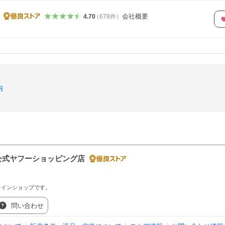
会社概要
4.70
（
678
件
）
内
nja公式ヤフーショッピング店
オンラインショップです。
問い合わせ