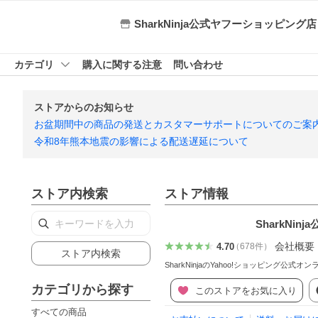
SharkNinja公式ヤフーショッピング店
カテゴリ
購入に関する注意
問い合わせ
ストアからのお知らせ
お盆期間中の商品の発送とカスタマーサポートについてのご案
令和8年熊本地震の影響による配送遅延について
ストア内検索
ストア情報
SharkNi
会社概要
4.70
（
678
件
）
ストア内検索
SharkNinjaのYahoo!ショッピング公式
カテゴリから探す
このストアをお気に入り
すべての商品