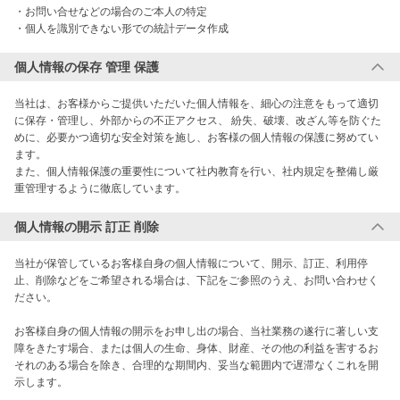
・お問い合せなどの場合のご本人の特定 

・個人を識別できない形での統計データ作成
個人情報の保存 管理 保護
当社は、お客様からご提供いただいた個人情報を、細心の注意をもって適切
に保存・管理し、外部からの不正アクセス、 紛失、破壊、改ざん等を防ぐた
めに、必要かつ適切な安全対策を施し、お客様の個人情報の保護に努めてい
ます。 

また、個人情報保護の重要性について社内教育を行い、社内規定を整備し厳
重管理するように徹底しています。
個人情報の開示 訂正 削除
当社が保管しているお客様自身の個人情報について、開示、訂正、利用停
止、削除などをご希望される場合は、下記をご参照のうえ、お問い合わせく
ださい。

お客様自身の個人情報の開示をお申し出の場合、当社業務の遂行に著しい支
障をきたす場合、または個人の生命、身体、財産、その他の利益を害するお
それのある場合を除き、合理的な期間内、妥当な範囲内で遅滞なくこれを開
示します。
