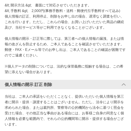
&lt; 開示方法 &gt;　書面にて対応させていただきます。 

&lt; 手数料 &gt;　2,000円(事務手数料・送料・郵便代引手数料すべて込み)

個人情報の訂正、利用停止、削除をお申し出の場合、遅滞なく調査を行い、
これを行います。ただし、これらの場合、お買い上げいただいた商品の継続
及び、当社サービス等がご利用できなくなることがございます。

個人情報の開示・訂正等に際しては、第三者への個人情報の漏洩、または情
報の改ざんを防止するため、ご本人であることを確認させていただきます。
郵便・FAX・Eメール等でのお申し出は、ご本人であることの確認が困難です
のでご遠慮ください。

※個人データの削除については、法的な保管義務に抵触する場合は、この希
望に添えない場合があります。
個人情報の開示 訂正 削除
当社は、ご本人の承諾をいただくことなく、提供いただいた個人情報を第三
者に開示・提供・譲渡することはございません。ただし、法令により開示を
求められた場合、または裁判所、警察等の公的機関から法令に基づく照会を
受けた場合、その他正当な事由がある場合には、お客様ご自身の同意なく個
人情報を必要な範囲内で、それらの公的機関等に開示・提供する場合がござ
います。
