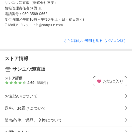
サンユウ卸直販（株式会社三友）

情報管理責任者:河野 真

電話番号：050-3569-0662

受付時間／午前10時～午後6時(土・日・祝日除く) 

E-Mailアドレス：info@sanyu-e.com
さらに詳しい説明を見る（パソコン版）
ストア情報
サンユウ卸直販
ストア評価
お気に入り
4.69
（
686
件
）
お支払いについて
送料、お届けについて
販売条件、返品、交換について