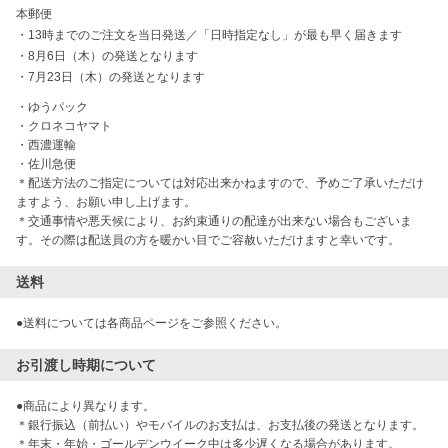
本郵便
・
13時までのご注文を当日発送／「日時指定なし」が最も早く届きます
・
8月6日（木）の発送となります
・
7月23日（木）の発送となります
・ゆうパック

・クロネコヤマト

・西濃運輸

・佐川急便

＊配送方法のご指定については対応出来かねますので、予めご了承いただけ
ますよう、お願い申し上げます。

＊交通事情や悪天候により、お約束通りの配達が出来ない場合もございま
す。その際は配送員の方を暖かい目でご容赦いただけますと幸いです。
送料
●送料については各商品ページをご参照ください。
お引渡し時期について
●商品により異なります。

＊銀行振込（前払い）やモバイルのお支払は、お支払後の発送となります。

＊年末・年始・ゴールデンウイーク中は多少遅くなる場合があります。
