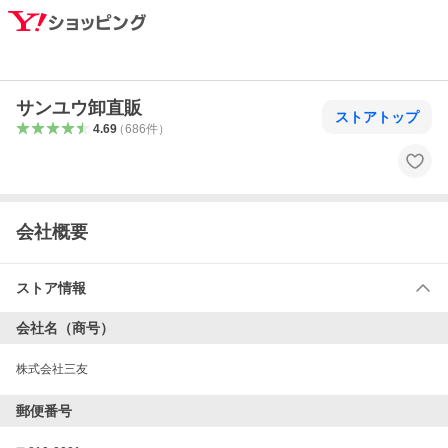
サンユウ卸直販
ストアトップ
4.69
（
686
件
）
会社概要
ストア情報
会社名（商号）
株式会社三友
郵便番号