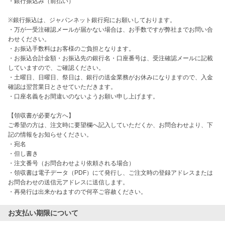
・銀行振込み（前払い）

※銀行振込は、ジャパンネット銀行宛にお願いしております。 

・万が一受注確認メールが届かない場合は、お手数ですが弊社までお問い合
わせください。

・お振込手数料はお客様のご負担となります。 

・お振込合計金額・お振込先の銀行名・口座番号は、受注確認メールに記載
していますので、ご確認ください。

・土曜日、日曜日、祭日は、銀行の送金業務がお休みになりますので、入金
確認は翌営業日とさせていただきます。 

・口座名義をお間違いのないようお願い申し上げます。

【領収書が必要な方へ】

ご希望の方は、注文時に要望欄へ記入していただくか、お問合わせより、下
記の情報をお知らせください。

・宛名

・但し書き

・注文番号（お問合わせより依頼される場合）

・領収書は電子データ（PDF）にて発行し、ご注文時の登録アドレスまたは
お問合わせの送信元アドレスに送信します。

・再発行は出来かねますので何卒ご容赦ください。
お支払い期限について