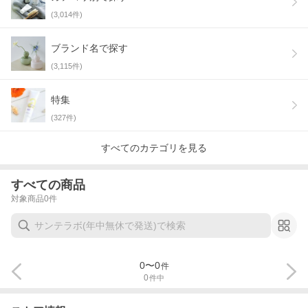
(
3,014
件)
ブランド名で探す
(
3,115
件)
特集
(
327
件)
すべてのカテゴリを見る
すべての商品
対象商品
0
件
0
〜
0
件
0
件中