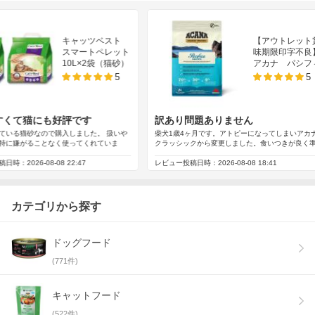
カテゴリから探す
ドッグフード
(
771
件)
キャットフード
(
522
件)