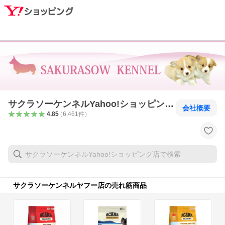
サクラソーケンネルYahoo!ショッピング
会社概要
店
4.85
（
6,461
件
）