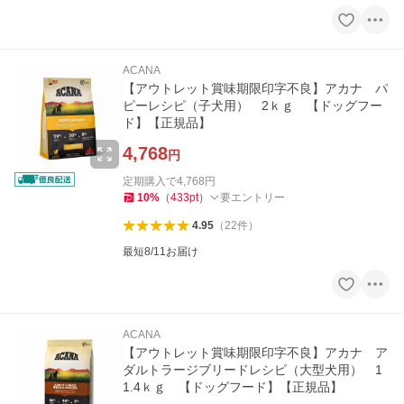
ACANA
【アウトレット賞味期限印字不良】アカナ パ
ピーレシピ（子犬用） 2ｋｇ 【ドッグフー
ド】【正規品】
4,768
円
定期購入で
4,768
円
10
%
（
433
pt
）
要エントリー
4.95
（
22
件
）
最短8/11お届け
ACANA
【アウトレット賞味期限印字不良】アカナ ア
ダルトラージブリードレシピ（大型犬用） 1
1.4ｋｇ 【ドッグフード】【正規品】