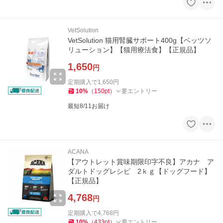
VetSolution
VetSolution 猫用腎臓サポート400g【ベッツソ
リューション】【猫用療法食】【正規品】
1,650
円
定期購入で
1,650
円
10
%
（
150
pt
）
要エントリー
最短8/11お届け
ACANA
【アウトレット賞味期限印字不良】アカナ ア
ダルトドッグレシピ 2ｋｇ【ドッグフード】
【正規品】
4,768
円
定期購入で
4,768
円
10
%
（
433
pt
）
要エントリー