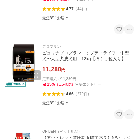
4.77
（
44
件
）
最短8/11お届け
プロプラン
ピュリナプロプラン オプティライフ 中型
犬〜大型犬成犬用 12kg【ほぐし粒入り】
11,280
円
定期購入で
11,280
円
15
%
（
1,540
pt
）
要エントリー
4.66
（
270
件
）
最短8/11お届け
ORIJEN（ペット用品）
【アウトレット賞味期限印字不良】NSオリジ