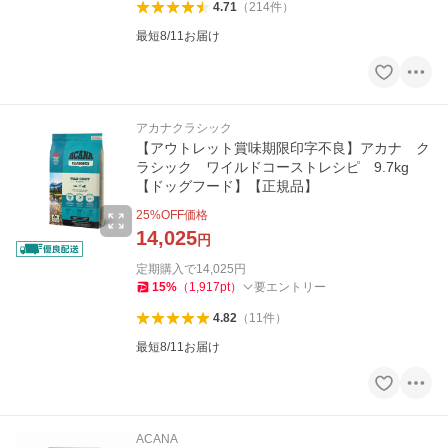
4.71
（
214
件
）
最短8/11お届け
アカナクラシック
【アウトレット賞味期限印字不良】アカナ ク
ラシック ワイルドコーストレシピ 9.7kg
【ドッグフード】【正規品】
25
%OFF価格
14,025
円
定期購入で
14,025
円
15
%
（
1,917
pt
）
要エントリー
4.82
（
11
件
）
最短8/11お届け
ACANA