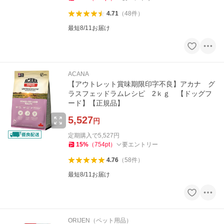
4.71
（
48
件
）
最短8/11お届け
ACANA
【アウトレット賞味期限印字不良】アカナ グ
ラスフェッドラムレシピ 2ｋｇ 【ドッグフ
ード】【正規品】
5,527
円
定期購入で
5,527
円
15
%
（
754
pt
）
要エントリー
4.76
（
58
件
）
最短8/11お届け
ORIJEN（ペット用品）