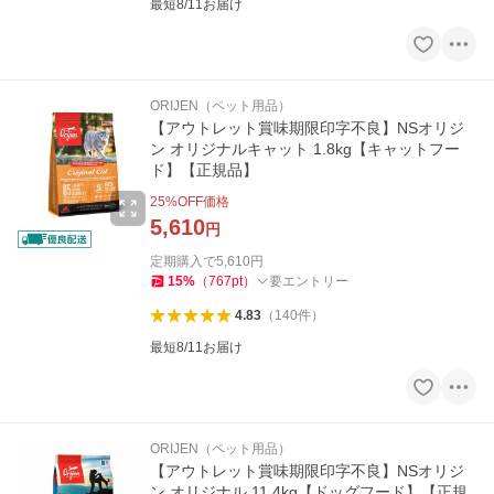
最短8/11お届け
ORIJEN（ペット用品）
【アウトレット賞味期限印字不良】NSオリジ
ン オリジナルキャット 1.8kg【キャットフー
ド】【正規品】
25
%OFF価格
5,610
円
定期購入で
5,610
円
15
%
（
767
pt
）
要エントリー
4.83
（
140
件
）
最短8/11お届け
ORIJEN（ペット用品）
【アウトレット賞味期限印字不良】NSオリジ
ン オリジナル 11.4kg【ドッグフード】【正規