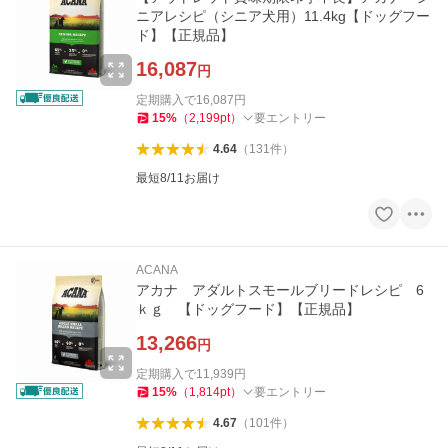
ニアレシピ（シニア犬用）11.4kg【ドッグフー
ド】【正規品】
16,087
円
定期購入で
16,087
円
15
%
（
2,199
pt
）
要エントリー
4.64
（
131
件
）
最短8/11お届け
ACANA
アカナ アダルトスモールブリードレシピ 6
ｋｇ 【ドッグフード】【正規品】
13,266
円
定期購入で
11,939
円
15
%
（
1,814
pt
）
要エントリー
4.67
（
101
件
）