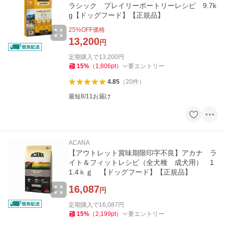
ラシック プレイリーポートリーレシピ 9.7k
g【ドッグフード】【正規品】
25
%OFF価格
13,200
円
定期購入で
13,200
円
15
%
（
1,806
pt
）
要エントリー
4.85
（
20
件
）
最短8/11お届け
ACANA
【アウトレット賞味期限印字不良】アカナ ラ
イト＆フィットレシピ（全犬種 成犬用） 1
1.4ｋｇ 【ドッグフード】【正規品】
16,087
円
定期購入で
16,087
円
15
%
（
2,199
pt
）
要エントリー