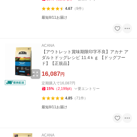
4.67
（
9
件
）
最短8/11お届け
ACANA
【アウトレット賞味期限印字不良】アカナ ア
ダルトドッグレシピ 11.4ｋｇ 【ドッグフー
ド】【正規品】
16,087
円
定期購入で
16,087
円
15
%
（
2,199
pt
）
要エントリー
4.85
（
71
件
）
最短8/11お届け
ACANA