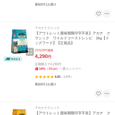
最短8/11お届け
アカナクラシック
【アウトレット賞味期限印字不良】アカナ ク
ラシック ワイルドコーストレシピ 2kg【ド
ッグフード】【正規品】
25
%OFF価格
4,290
円
定期購入で
4,290
円
10
%
（
391
pt
）
要エントリー
4.81
（
16
件
）
最短8/11お届け
アカナクラシック
【アウトレット賞味期限印字不良】アカナ ク