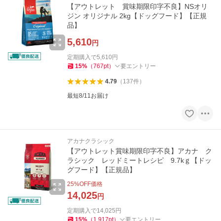
【アウトレット 賞味期限印字不良】NSオリ
ジン オリジナル 2kg【ドッグフード】【正規
品】
5,610
円
定期購入で
5,610
円
15
%
（
767
pt
）
要エントリー
4.79
（
137
件
）
最短8/11お届け
アカナクラシック
【アウトレット賞味期限印字不良】アカナ ク
ラシック レッドミートレシピ 9.7kｇ【ドッ
グフード】【正規品】
25
%OFF価格
14,025
円
定期購入で
14,025
円
15
%
（
1,917
pt
）
要エントリー