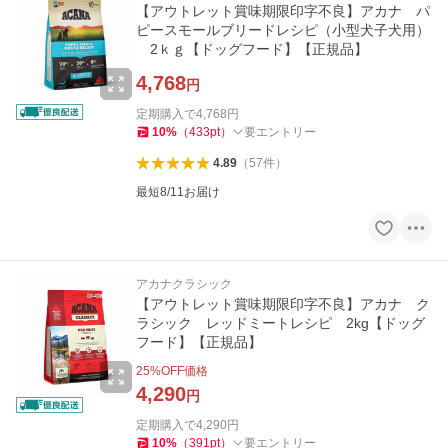
【アウトレット賞味期限印字不良】アカナ パ
ピースモールブリードレシピ（小型犬子犬用）
2ｋｇ【ドッグフード】【正規品】
4,768
円
定期購入で
4,768
円
10
%
（
433
pt
）
要エントリー
4.89
（
57
件
）
最短8/11お届け
アカナクラシック
【アウトレット賞味期限印字不良】アカナ ク
ラシック レッドミートレシピ 2kg【ドッグ
フード】【正規品】
25
%OFF価格
4,290
円
定期購入で
4,290
円
10
%
（
391
pt
）
要エントリー