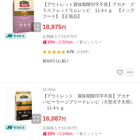
【アウトレット賞味期限印字不良】アカナ グ
ラスフェッドラムレシピ 11.4ｋｇ 【ドッグ
フード】【正規品】
18,975
円
定期購入で
18,975
円
15
%
（
2,593
pt
）
要エントリー
4.75
（
234
件
）
最短8/11お届け
ACANA
【アウトレット 賞味期限印字不良】アカナ
パピーラージブリードレシピ（大型犬子犬用）
11.4ｋｇ
16,087
円
定期購入で
16,087
円
15
%
（
2,199
pt
）
要エントリー