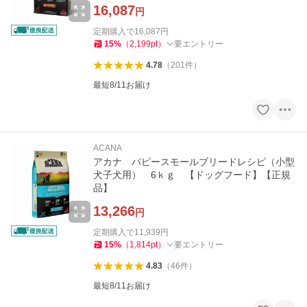
16,087
円
定期購入で
16,087
円
15
%
（
2,199
pt
）
要エントリー
4.78
（
201
件
）
最短8/11お届け
ACANA
アカナ パピースモールブリードレシピ（小型
犬子犬用） 6ｋｇ 【ドッグフード】【正規
品】
13,266
円
定期購入で
11,939
円
15
%
（
1,814
pt
）
要エントリー
4.83
（
46
件
）
最短8/11お届け