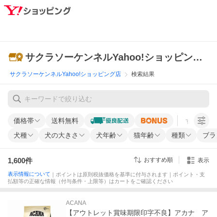
サクラソーケンネルYahoo!ショッピング店
サクラソーケンネルYahoo!ショッピング店
検索結果
価格帯
送料無料
すべての条
犬種
犬の大きさ
犬年齢
猫年齢
種類
ブラ
1,600
件
おすすめ順
表示
表示情報について
｜ポイントは原則税抜価格を基準に付与されます｜ポイント・支
払額等の正確な情報（付与条件・上限等）はカートをご確認ください
ACANA
【アウトレット賞味期限印字不良】アカナ ア