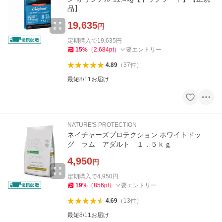
品】
19,635
円
定期購入で
19,635
円
15
%
（
2,684
pt
）
要エントリー
4.89
（
37
件
）
最短8/11お届け
NATURE'S PROTECTION
ネイチャーズプロテクション ホワイトドッ
グ ラム アダルト １．５ｋｇ
4,950
円
定期購入で
4,950
円
19
%
（
856
pt
）
要エントリー
4.69
（
13
件
）
最短8/11お届け