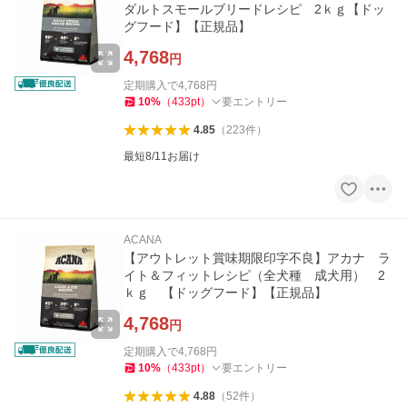
ダルトスモールブリードレシピ 2ｋｇ【ドッ
グフード】【正規品】
4,768
円
定期購入で
4,768
円
10
%
（
433
pt
）
要エントリー
4.85
（
223
件
）
最短8/11お届け
ACANA
【アウトレット賞味期限印字不良】アカナ ラ
イト＆フィットレシピ（全犬種 成犬用） 2
ｋｇ 【ドッグフード】【正規品】
4,768
円
定期購入で
4,768
円
10
%
（
433
pt
）
要エントリー
4.88
（
52
件
）