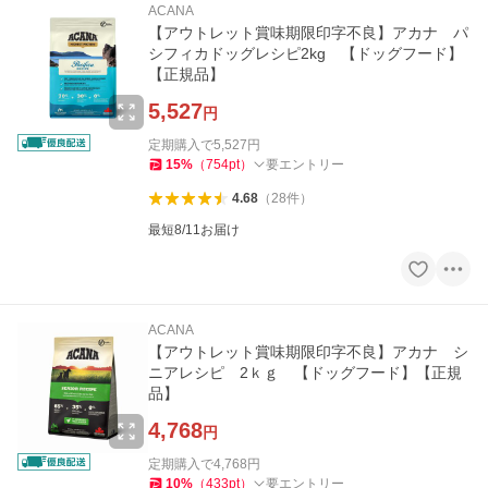
ACANA
【アウトレット賞味期限印字不良】アカナ パ
シフィカドッグレシピ2kg 【ドッグフード】
【正規品】
5,527
円
定期購入で
5,527
円
15
%
（
754
pt
）
要エントリー
4.68
（
28
件
）
最短8/11お届け
ACANA
【アウトレット賞味期限印字不良】アカナ シ
ニアレシピ 2ｋｇ 【ドッグフード】【正規
品】
4,768
円
定期購入で
4,768
円
10
%
（
433
pt
）
要エントリー