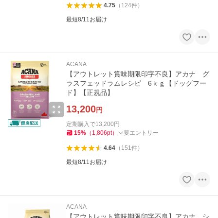
4.75
（
124
件
）
最短8/11お届け
ACANA
【アウトレット賞味期限印字不良】アカナ グ
ラスフェッドラムレシピ 6ｋｇ【ドッグフー
ド】【正規品】
13,200
円
定期購入で
13,200
円
15
%
（
1,806
pt
）
要エントリー
4.64
（
151
件
）
最短8/11お届け
ACANA
【アウトレット賞味期限印字不良】アカナ シ