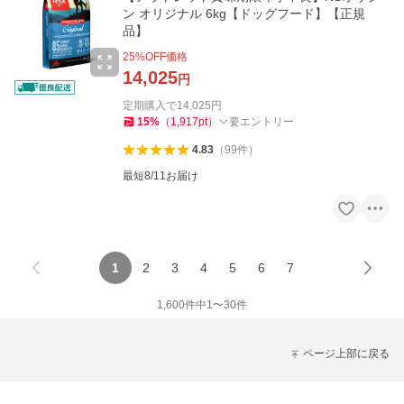
ン オリジナル 6kg【ドッグフード】【正規
品】
25
%OFF価格
14,025
円
定期購入で
14,025
円
15
%
（
1,917
pt
）
要エントリー
4.83
（
99
件
）
最短8/11お届け
1
2
3
4
5
6
7
1,600
件中
1
〜
30
件
ページ上部に戻る