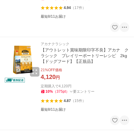
4.94
（
17
件
）
最短8/11お届け
アカナクラシック
【アウトレット賞味期限印字不良】アカナ ク
ラシック プレイリーポートリーレシピ 2kg
【ドッグフード】【正規品】
21
%OFF価格
4,120
円
定期購入で
4,120
円
10
%
（
375
pt
）
要エントリー
4.87
（
15
件
）
最短8/11お届け