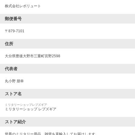
株式会社レボリュート
郵便番号
〒
879-7101
住所
大分県豊後大野市三重町宮野2598
代表者
丸小野 朋幸
ストア名
ミリタリーショップレプズギア
ミリタリーショップ レプズギア
ストア紹介
世界のミリタリー用品、雑貨を直輸入してお届けします。