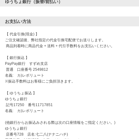
ゆうちょ銀行（振替/前払い）
お支払い方法
【 代金引換(現金) 】

ご注文確認後、弊社指定の代金引換宅配便でお送りします。

 商品到着時に商品代金 + 送料 + 代引手数料をお支払いください。

【 銀行振込 】

PayPay銀行　すずめ支店

 普通　口座番号 2549812

名義:　カ)レボリュート

※振込手数料はお客様にご負担頂きます。

【 ゆうちょ振込 】

ゆうちょ銀行

 記号17250　番号11717851

名義:　カ)レボリュート

(他銀行からお振込みされる際は次の口座情報をご指定ください。)

ゆうちょ銀行

 店番号728　店名:七二八(ナナニハチ)
