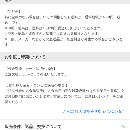
【宅配便】

特に記載のない場合は、いくつ同梱しても送料は、通常地域は \770円（税
込）です。

※沖縄・離島は、送料は \1,320円(税込)とさせていただきます。

※沖縄・離島・北海道の大型商品は別途お見積りとなります。

※一部、メーカーなどからの直送品は、別途料金が発生する場合がございま
す。
お引渡し時期について
【代金引換、カード決済の場合】

ご注文後、1日～2日で発送いたします。

【 銀行振り込み・コンビニ決済の場合 】

ご注文代金の入金確認後(ご入金当日の正午以降反映分は翌営業日の発送)、2
営業日以内に発送いたします。営業日については、営業日カレンダーをご確
認ください。
さらに詳しい説明を見る（パソコン版）
販売条件、返品、交換について