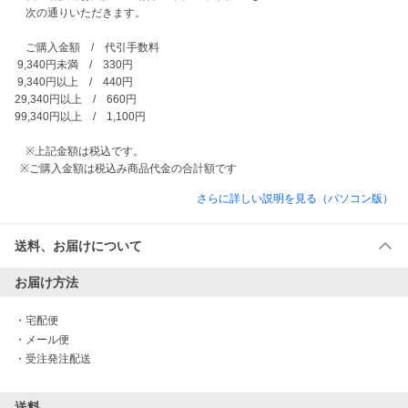
　次の通りいただきます。

　ご購入金額　/　代引手数料

 9,340円未満　/　330円

 9,340円以上　/　440円

29,340円以上　/　660円

99,340円以上　/　1,100円

　※上記金額は税込です。

  ※ご購入金額は税込み商品代金の合計額です
さらに詳しい説明を見る（パソコン版）
送料、お届けについて
お届け方法
・
宅配便
・
メール便
・
受注発注配送
送料