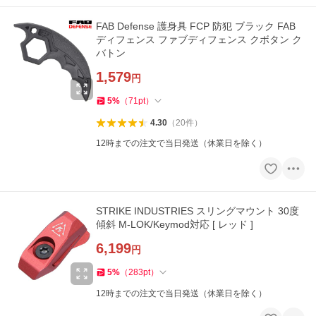
FAB Defense 護身具 FCP 防犯 ブラック FAB
ディフェンス ファブディフェンス クボタン ク
バトン
1,579
円
5
%
（
71
pt
）
4.30
（
20
件
）
12時までの注文で当日発送（休業日を除く）
STRIKE INDUSTRIES スリングマウント 30度
傾斜 M-LOK/Keymod対応 [ レッド ]
6,199
円
5
%
（
283
pt
）
12時までの注文で当日発送（休業日を除く）