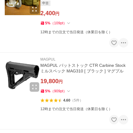
中古
2,400
円
5
%
（
109
pt
）
12時までの注文で当日発送（休業日を除く）
MAGPUL
MAGPUL バットストック CTR Carbine Stock
ミルスペック MAG310 [ ブラック ] マグプル
19,800
円
5
%
（
909
pt
）
4.60
（
5
件
）
12時までの注文で当日発送（休業日を除く）