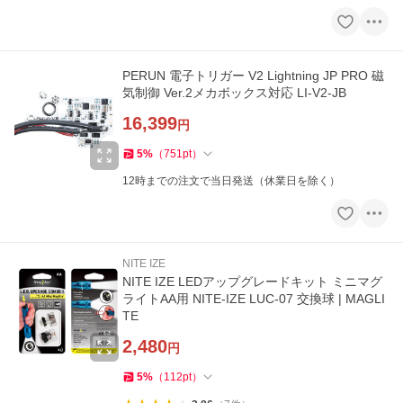
PERUN 電子トリガー V2 Lightning JP PRO 磁
気制御 Ver.2メカボックス対応 LI-V2-JB
16,399
円
5
%
（
751
pt
）
12時までの注文で当日発送（休業日を除く）
NITE IZE
NITE IZE LEDアップグレードキット ミニマグ
ライトAA用 NITE-IZE LUC-07 交換球 | MAGLI
TE
2,480
円
5
%
（
112
pt
）