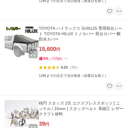
12時までの注文で当日発送（休業日を除く）
TOYOTA ハイラックス GUN125 専用荷台シー
ト TOYOTA HILUX トノカバー 荷台カバー 幌
防水カバー
15,600
円
5
%
（
715
pt
）
4.33
（
3
件
）
12時までの注文で当日発送（休業日を除く）
楕円 スタッズ 2爪 エクスプレススポッツ [ ニ
ッケル / 16mm ] スタッズベルト 革細工 レザー
クラフト材料
39
円