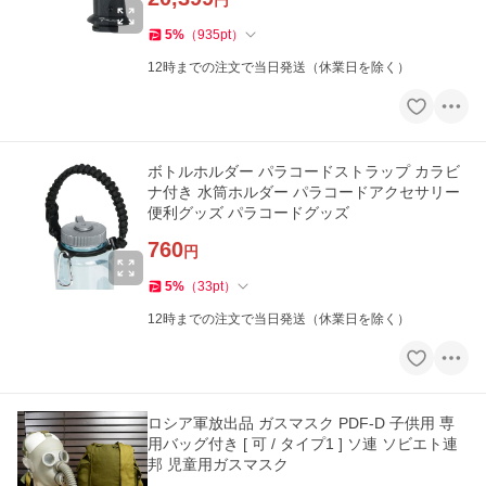
円
5
%
（
935
pt
）
12時までの注文で当日発送（休業日を除く）
ボトルホルダー パラコードストラップ カラビ
ナ付き 水筒ホルダー パラコードアクセサリー
便利グッズ パラコードグッズ
760
円
5
%
（
33
pt
）
12時までの注文で当日発送（休業日を除く）
ロシア軍放出品 ガスマスク PDF-D 子供用 専
用バッグ付き [ 可 / タイプ1 ] ソ連 ソビエト連
邦 児童用ガスマスク