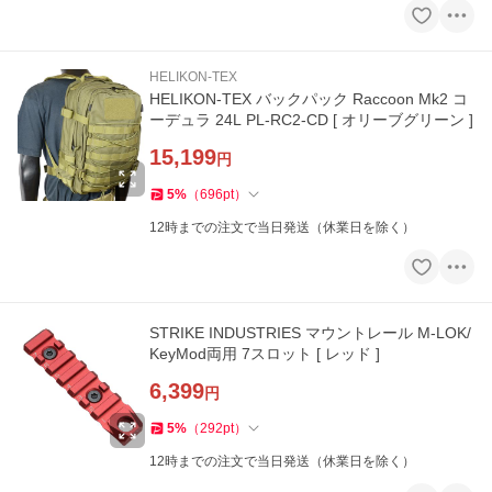
HELIKON-TEX
HELIKON-TEX バックパック Raccoon Mk2 コ
ーデュラ 24L PL-RC2-CD [ オリーブグリーン ]
15,199
円
5
%
（
696
pt
）
12時までの注文で当日発送（休業日を除く）
STRIKE INDUSTRIES マウントレール M-LOK/
KeyMod両用 7スロット [ レッド ]
6,399
円
5
%
（
292
pt
）
12時までの注文で当日発送（休業日を除く）