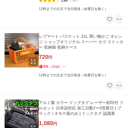
3.86
（
7
件
）
12時までの注文で当日発送（休業日を除く）
レプマート バスケット 21L 買い物かご オレン
ジ ショップオリジナル スーパー カゴ ストッカ
ー 収納箱 収納ケース
720
円
5
%
（
31
pt
）
12時までの注文で当日発送（休業日を除く）
アルミ製 カラー ドッグタグ レーザー刻印付 フ
ルセット 日本語対応 加工日数2〜3営業日 [ ブ
ラック / オモテ面のみ ] ドックタグ 認識票
1,080
円