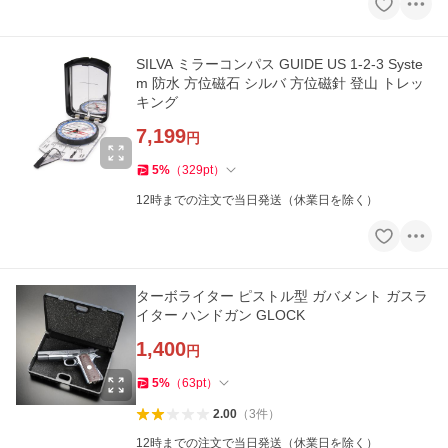
SILVA ミラーコンパス GUIDE US 1-2-3 Syste
m 防水 方位磁石 シルバ 方位磁針 登山 トレッ
キング
7,199
円
5
%
（
329
pt
）
12時までの注文で当日発送（休業日を除く）
ターボライター ピストル型 ガバメント ガスラ
イター ハンドガン GLOCK
1,400
円
5
%
（
63
pt
）
2.00
（
3
件
）
12時までの注文で当日発送（休業日を除く）