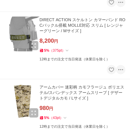
DIRECT ACTION スケルトン カマーバンド RO
Cバックル搭載 MOLLE対応 スリム [ レンジャ
ーグリーン / Mサイズ ]
8,200
円
5
%
（
375
pt
）
12時までの注文で当日発送（休業日を除く）
アームカバー 迷彩柄 カモフラージュ ポリエス
テル/スパンデックス アームスリーブ [ デザー
トデジタルカモ / Lサイズ ]
980
円
5
%
（
43
pt
）
12時までの注文で当日発送（休業日を除く）