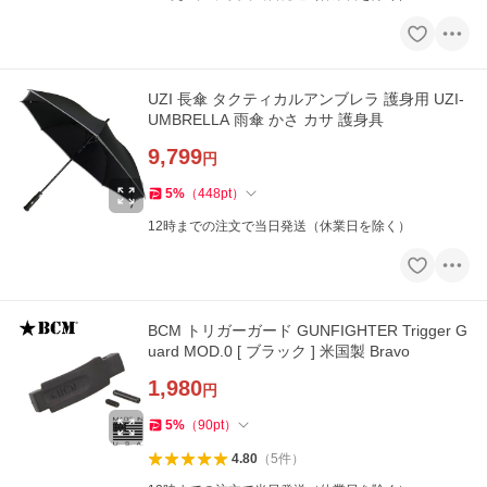
UZI 長傘 タクティカルアンブレラ 護身用 UZI-
UMBRELLA 雨傘 かさ カサ 護身具
9,799
円
5
%
（
448
pt
）
12時までの注文で当日発送（休業日を除く）
BCM トリガーガード GUNFIGHTER Trigger G
uard MOD.0 [ ブラック ] 米国製 Bravo
1,980
円
5
%
（
90
pt
）
4.80
（
5
件
）