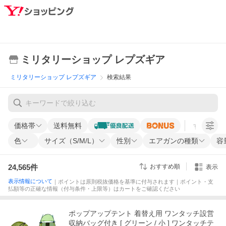
ミリタリーショップ レプズギア
ミリタリーショップ レプズギア
検索結果
価格帯
送料無料
すべての条
色
サイズ（S/M/L）
性別
エアガンの種類
容
24,565
件
おすすめ順
表示
表示情報について
｜ポイントは原則税抜価格を基準に付与されます｜ポイント・支
払額等の正確な情報（付与条件・上限等）はカートをご確認ください
ポップアップテント 着替え用 ワンタッチ設営
収納バッグ付き [ グリーン / 小 ] ワンタッチテ