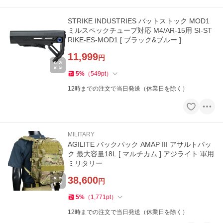
STRIKE INDUSTRIES バットストック MOD1
ミルスペックチューブ対応 M4/AR-15用 SI-ST
RIKE-ES-MOD1 [ ブラック&ブルー ]
11,999
円
5
%
（
549
pt
）
12時までの注文で当日発送（休業日を除く）
MILITARY
AGILITE バックパック AMAP III アサルトパッ
ク 最大容量18L [ マルチカム ] アジライト 軍用
ミリタリー
38,600
円
5
%
（
1,771
pt
）
12時までの注文で当日発送（休業日を除く）