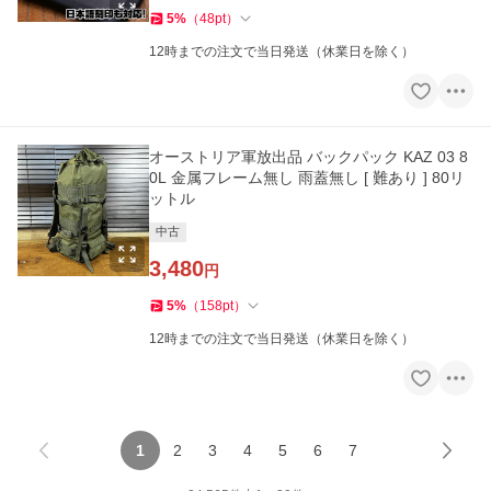
5
%
（
48
pt
）
12時までの注文で当日発送（休業日を除く）
オーストリア軍放出品 バックパック KAZ 03 8
0L 金属フレーム無し 雨蓋無し [ 難あり ] 80リ
ットル
中古
3,480
円
5
%
（
158
pt
）
12時までの注文で当日発送（休業日を除く）
1
2
3
4
5
6
7