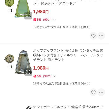
ント 簡易テント アウトドア
1,980
円
5
%
（
90
pt
）
12時までの注文で当日発送（休業日を除く）
ポップアップテント 着替え用 ワンタッチ設営
収納バッグ付き [ リアルツリー / 小 ] ワンタッ
チテント 簡易テント
1,980
円
5
%
（
90
pt
）
12時までの注文で当日発送（休業日を除く）
テントポール 2本セット 伸縮式 最大230cm ア