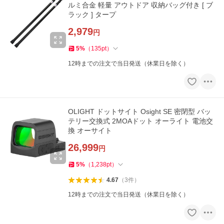
ルミ合金 軽量 アウトドア 収納バッグ付き [ ブ
ラック ] タープ
2,979
円
5
%
（
135
pt
）
12時までの注文で当日発送（休業日を除く）
OLIGHT ドットサイト Osight SE 密閉型 バッ
テリー交換式 2MOAドット オーライト 電池交
換 オーサイト
26,999
円
5
%
（
1,238
pt
）
4.67
（
3
件
）
12時までの注文で当日発送（休業日を除く）