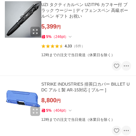
UZI タクティカルペン UZITP6 カフキー付 ブ
ラック ウージー | ディフェンスペン 高級ボー
ルペン ギフト お祝い
5,399
円
5
%
（
246
pt
）
4.33
（
6
件
）
12時までの注文で当日発送（休業日を除く）
STRIKE INDUSTRIES 排莢口カバー BILLET U
DC アルミ製 AR-15対応 [ ブルー ]
8,800
円
5
%
（
404
pt
）
12時までの注文で当日発送（休業日を除く）