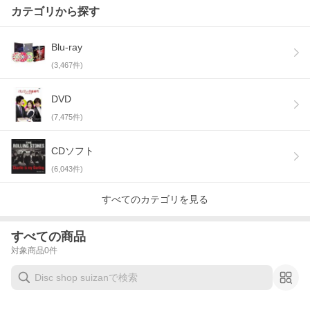
カテゴリから探す
Blu-ray
(
3,467
件)
DVD
(
7,475
件)
CDソフト
(
6,043
件)
すべてのカテゴリを見る
すべての商品
対象商品
0
件