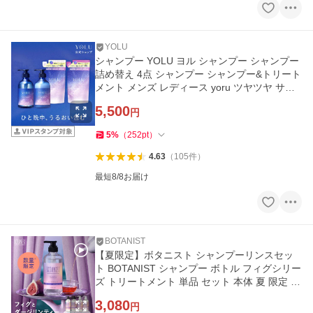
YOLU
シャンプー YOLU ヨル シャンプー シャンプー
詰め替え 4点 シャンプー シャンプー&トリート
メント メンズ レディース yoru ツヤツヤ サラ
サラ 夜間美容
5,500
円
5
%
（
252
pt
）
4.63
（
105
件
）
最短8/8お届け
BOTANIST
【夏限定】ボタニスト シャンプーリンスセッ
ト BOTANIST シャンプー ボトル フィグシリー
ズ トリートメント 単品 セット 本体 夏 限定 頭
皮ケア
3,080
円