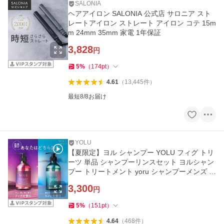
SALONIA
ヘアアイロン SALONIA 公式店 サロニア スト
レートアイロン ストレート アイロン コテ 15m
m 24mm 35mm 家電 1年保証
3,828
円
5
%
（
174
pt
）
4.61
（
13,445
件
）
最短8/8お届け
YOLU
【夏限定】ヨル シャンプー YOLU フィグ トリ
ーツ 単品 シャンプーリンスセット ヨルシャン
プー トリートメント yoru シャンプーメンズ メ
ントール 頭皮ケア
3,300
円
5
%
（
151
pt
）
4.64
（
468
件
）