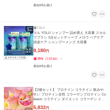
最短8/8お届け
YOLU
ヨル YOLU シャンプー 詰め替え 大容量 スカル
プブラシ 3点セットディープ メロウ ヘアケア
頭皮ケア シャンプーメンズ 大容量
9,180
円
35
%
（
2,923
pt
）
最短8/8お届け
【2個セット】 プロテイン コラテイン 飲みや
すい プロテイン女性 コラーゲンプロテイン Co
llatein コラテイン ダイエット コラーゲン イン
ナーケア タンパク質
5,832
円