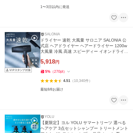
1〜3日以内に発送
SALONIA
ドライヤー 速乾 大風量 サロニア SALONIA 公
式店 ヘアドライヤー ヘアードライヤー 1200w
大風量 冷風 高速 スピーディー イオンドライヤ
ー
5,918
円
5
%
（
270
pt
）
4.51
（
10,340
件
）
最短8/8お届け
YOLU
【夏限定】ヨル YOLU サマートリーツ 選べる
ヘアケア 3点セットシャンプー トリートメント