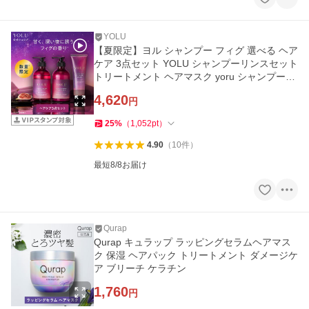
YOLU
【夏限定】ヨル シャンプー フィグ 選べる ヘア
ケア 3点セット YOLU シャンプーリンスセット
トリートメント ヘアマスク yoru シャンプーメ
ンズ 頭皮ケア
4,620
円
25
%
（
1,052
pt
）
4.90
（
10
件
）
最短8/8お届け
Qurap
Qurap キュラップ ラッピングセラムヘアマス
ク 保湿 ヘアパック トリートメント ダメージケ
ア ブリーチ ケラチン
1,760
円