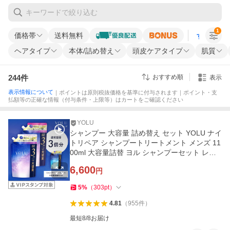
1
価格帯
送料無料
すべての条
ヘアタイプ
本体/詰め替え
頭皮ケアタイプ
肌質
244
件
おすすめ順
表示
表示情報について
｜ポイントは原則税抜価格を基準に付与されます｜ポイント・支
払額等の正確な情報（付与条件・上限等）はカートをご確認ください
YOLU
シャンプー 大容量 詰め替え セット YOLU ナイ
トリペア シャンプートリートメント メンズ 11
00ml 大容量詰替 ヨル シャンプーセット レデ
ィース メンズ ツヤツヤ
6,600
円
5
%
（
303
pt
）
4.81
（
955
件
）
最短8/8お届け