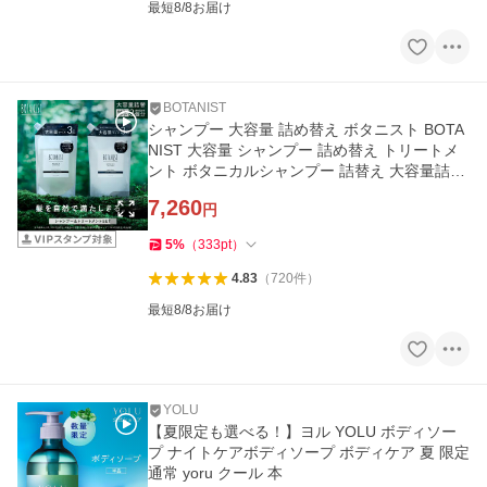
最短8/8お届け
BOTANIST
シャンプー 大容量 詰め替え ボタニスト BOTA
NIST 大容量 シャンプー 詰め替え トリートメ
ント ボタニカルシャンプー 詰替え 大容量詰め
替え メンズ レディース
7,260
円
5
%
（
333
pt
）
4.83
（
720
件
）
最短8/8お届け
YOLU
【夏限定も選べる！】ヨル YOLU ボディソー
プ ナイトケアボディソープ ボディケア 夏 限定
通常 yoru クール 本