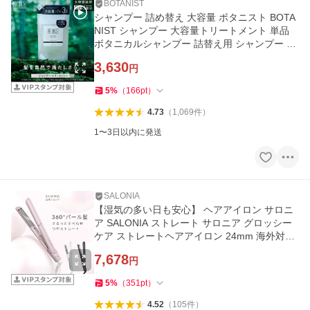
BOTANIST
シャンプー 詰め替え 大容量 ボタニスト BOTA
NIST シャンプー 大容量トリートメント 単品
ボタニカルシャンプー 詰替え用 シャンプー ぼ
たにすと 家族 詰替
3,630
円
5
%
（
166
pt
）
4.73
（
1,069
件
）
1〜3日以内に発送
SALONIA
【湿気の多い日も安心】 ヘアアイロン サロニ
ア SALONIA ストレート サロニア グロッシー
ケア ストレートヘアアイロン 24mm 海外対応
30日間全額返金保証付き
7,678
円
5
%
（
351
pt
）
4.52
（
105
件
）