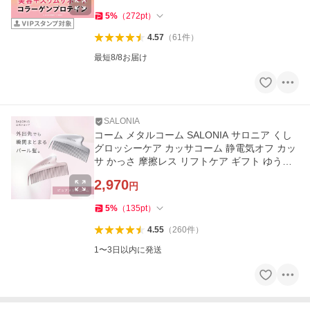
5
%
（
272
pt
）
4.57
（
61
件
）
最短8/8お届け
SALONIA
コーム メタルコーム SALONIA サロニア くし
グロッシーケア カッサコーム 静電気オフ カッ
サ かっさ 摩擦レス リフトケア ギフト ゆうパ
ケット対象
2,970
円
5
%
（
135
pt
）
4.55
（
260
件
）
1〜3日以内に発送