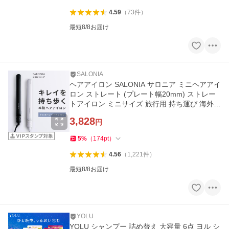
4.59
（
73
件
）
最短8/8お届け
SALONIA
ヘアアイロン SALONIA サロニア ミニヘアアイ
ロン ストレート (プレート幅20mm) ストレー
トアイロン ミニサイズ 旅行用 持ち運び 海外対
応 1年保証 軽量
3,828
円
5
%
（
174
pt
）
4.56
（
1,221
件
）
最短8/8お届け
YOLU
YOLU シャンプー 詰め替え 大容量 6点 ヨル シ