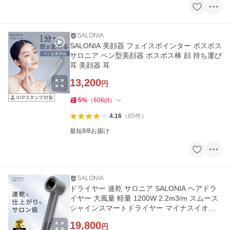
SALONIA
SALONIA 美顔器 フェイスポインター ポスポス
サロニア ペン型美顔器 ポスポス棒 顔 持ち運び
耳 美顔器 耳
13,200
円
5
%
（
606
pt
）
4.16
（
85
件
）
最短8/8お届け
SALONIA
ドライヤー 速乾 サロニア SALONIA ヘアドラ
イヤー 大風量 軽量 1200W 2.2m3/m スムース
シャインスマートドライヤー マイナスイオン
大風圧 ツヤ髪
19,800
円