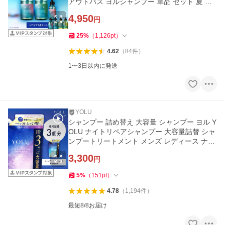
アウトバス ヨルシャンプー 単品 セット 夏 限
定 yoru
4,950
円
25
%
（
1,126
pt
）
4.62
（
84
件
）
1〜3日以内に発送
YOLU
シャンプー 詰め替え 大容量 シャンプー ヨル Y
OLU ナイトリペアシャンプー 大容量詰替 シャ
ンプートリートメント メンズ レディース ナイ
トキャップ
3,300
円
5
%
（
151
pt
）
4.78
（
1,194
件
）
最短8/8お届け