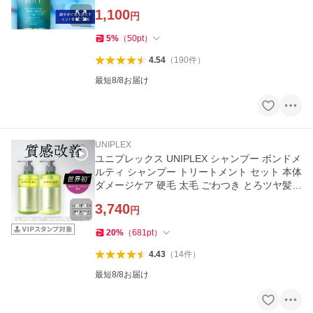
1,100
円
5
%
（
50
pt
）
4.54
（
190
件
）
最短8/8お届け
UNIPLEX
ユニプレックス UNIPLEX シャンプー ボンドメ
ルティ シャンプー トリートメント セット 本体
ダメージケア 硬毛 太毛 ごわつき とろツヤ髪
補修
3,740
円
20
%
（
681
pt
）
4.43
（
14
件
）
最短8/8お届け