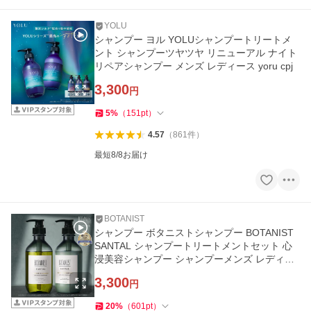
YOLU
シャンプー ヨル YOLUシャンプートリートメ
ント シャンプーツヤツヤ リニューアル ナイト
リペアシャンプー メンズ レディース yoru cpj
3,300
円
5
%
（
151
pt
）
4.57
（
861
件
）
最短8/8お届け
BOTANIST
シャンプー ボタニストシャンプー BOTANIST
SANTAL シャンプートリートメントセット 心
浸美容シャンプー シャンプーメンズ レディー
ス ヘアケア 2点セット
3,300
円
20
%
（
601
pt
）