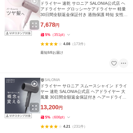
ドライヤー 速乾 サロニア SALONIA公式店 ヘ
アドライヤー グロッシーケアドライヤー 軽量
30日間全額返金保証付き 過熱保護 時短 女性
男性 コンパクト 大風量
7,678
円
5
%
（
351
pt
）
4.08
（
173
件
）
最短8/8お届け
SALONIA
ドライヤー サロニア スムースシャイン ドライ
ヤー 速乾 SALONIA公式店 ヘアドライヤー 大
風量 30日間全額返金保証付き ヘアードライヤ
ー
13,200
円
5
%
（
606
pt
）
4.21
（
231
件
）