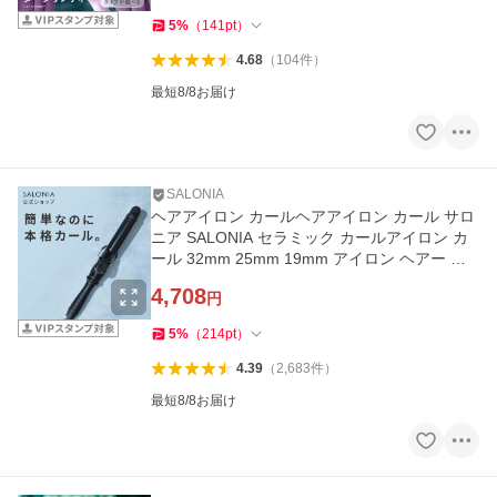
5
%
（
141
pt
）
4.68
（
104
件
）
最短8/8お届け
SALONIA
ヘアアイロン カールヘアアイロン カール サロ
ニア SALONIA セラミック カールアイロン カ
ール 32mm 25mm 19mm アイロン ヘアー ア
イロン コテ 女性
4,708
円
5
%
（
214
pt
）
4.39
（
2,683
件
）
最短8/8お届け