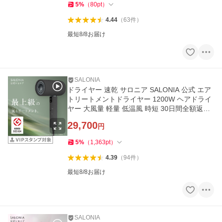
5
%
（
80
pt
）
4.44
（
63
件
）
最短8/8お届け
SALONIA
ドライヤー 速乾 サロニア SALONIA 公式 エア
トリートメントドライヤー 1200W ヘアドライ
ヤー 大風量 軽量 低温風 時短 30日間全額返金
保証 ツヤ髪
29,700
円
5
%
（
1,363
pt
）
4.39
（
94
件
）
最短8/8お届け
SALONIA