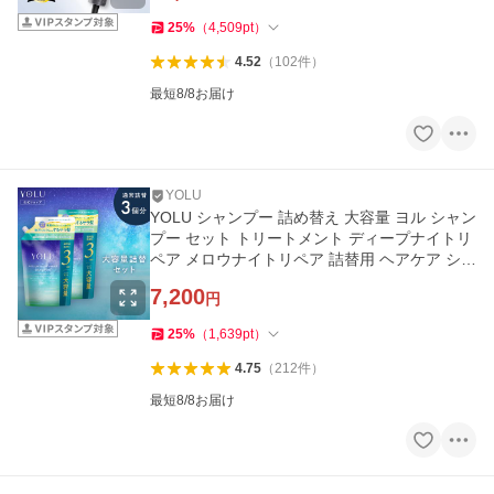
25
%
（
4,509
pt
）
4.52
（
102
件
）
最短8/8お届け
YOLU
YOLU シャンプー 詰め替え 大容量 ヨル シャン
プー セット トリートメント ディープナイトリ
ペア メロウナイトリペア 詰替用 ヘアケア シャ
ンプーメンズ
7,200
円
25
%
（
1,639
pt
）
4.75
（
212
件
）
最短8/8お届け