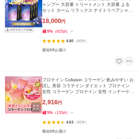
ャンプー 大容量 トリートメント 大容量 よる
セット カーム リラックス ナイトリペアシャン
プー メンズ 1100mL
18,000
円
5
%
（
825
pt
）
4.80
（
60
件
）
最短8/8お届け
プロテイン Collatein コラーゲン 飲みやすい お
試し 美容 コラテイン ダイエット プロテイン
女性 コラーゲン プロテイン 女性 インナーケア
タンパク質
2,916
円
5
%
（
135
pt
）
4.63
（
40
件
）
最短8/8お届け