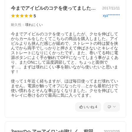
今までアイビルのコテを使ってましたが、…
2017/11/11
5
xyz********
耐久性
：
壊れにくい
今までアイビルのコテを使ってましたが、クセを伸ばして
からカールをしたくてこちらの商品を購入しました。アイ
ビルよりも挟んだ感じが緩めで、ストレートの時は髪を挟
んでから両手でしっかりと押さえて伸ばさないとキレイな
ストレートになりにくかったです。また、巻いてる時に電
源ボタンによく手が触れてOFFになってしまう事がよくあ
り、またONにして温度調節してと、ちょっと面倒で
す…。まずは壊れにくい事を願いながら使いたいと思いま
す！

使って１年近く経ちますが、ほぼ毎日使ってまだ壊れてい
ません。電源が触ってオフになったり…とかも最初だけで
使い慣れるとそんな事はなくなりました。クセを伸ばして
キレイに巻けるので最高に気に入ってます。
いいね
4
2wayのヘアーアイロンが欲しく、前回…
2022/7/25