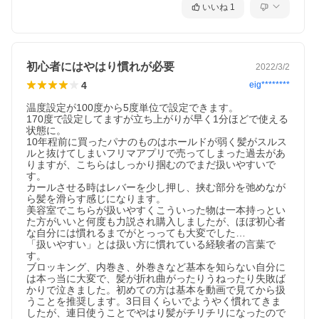
いいね
1
初心者にはやはり慣れが必要
2022/3/2
4
eig********
温度設定が100度から5度単位で設定できます。

170度で設定してますが立ち上がりが早く1分ほどで使える
状態に。

10年程前に買ったパナのものはホールドが弱く髪がスルス
ルと抜けてしまいフリマアプリで売ってしまった過去があ
りますが、こちらはしっかり掴むのでまだ扱いやすいで
す。

カールさせる時はレバーを少し押し、挟む部分を弛めなが
ら髪を滑らす感じになります。

美容室でこちらが扱いやすくこういった物は一本持っとい
た方がいいと何度も力説され購入しましたが、ほぼ初心者
な自分には慣れるまでがとっっても大変でした…

「扱いやすい」とは扱い方に慣れている経験者の言葉で
す。

ブロッキング、内巻き、外巻きなど基本を知らない自分に
は本っ当に大変で、髪が折れ曲がったりうねったり失敗ば
かりで泣きました。初めての方は基本を動画で見てから扱
うことを推奨します。3日目くらいでようやく慣れてきま
したが、連日使うことでやはり髪がチリチリになったので