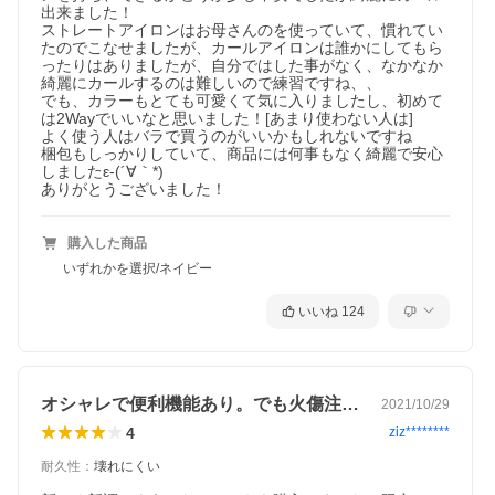
出来ました！

ストレートアイロンはお母さんのを使っていて、慣れてい
たのでこなせましたが、カールアイロンは誰かにしてもら
ったりはありましたが、自分ではした事がなく、なかなか
綺麗にカールするのは難しいので練習ですね、、

でも、カラーもとても可愛くて気に入りましたし、初めて
は2Wayでいいなと思いました！[あまり使わない人は]

よく使う人はバラで買うのがいいかもしれないですね

梱包もしっかりしていて、商品には何事もなく綺麗で安心
しましたε-(´∀｀*)

ありがとうございました！
購入した商品
いずれかを選択/ネイビー
いいね
124
オシャレで便利機能あり。でも火傷注意だな
2021/10/29
4
ziz********
耐久性
：
壊れにくい