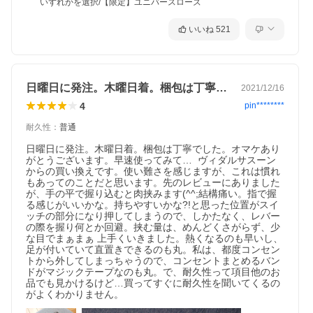
いずれかを選択/【限定】ユニバースローズ
いいね
521
日曜日に発注。木曜日着。梱包は丁寧でし…
2021/12/16
4
pin********
耐久性
：
普通
日曜日に発注。木曜日着。梱包は丁寧でした。オマケあり
がとうございます。早速使ってみて…  ヴィダルサスーン
からの買い換えです。使い難さを感じますが、これは慣れ
もあってのことだと思います。先のレビューにありました
が、手の平で握り込むと肉挟みます(^^;結構痛い。指で握
る感じがいいかな。持ちやすいかな?!と思った位置がスイ
ッチの部分になり押してしまうので、しかたなく、レバー
の際を握り何とか回避。挟む量は、めんどくさがらず、少
な目でまぁまぁ 上手くいきました。熱くなるのも早いし、
足が付いていて直置きできるのも丸。私は、都度コンセン
トから外してしまっちゃうので、コンセントまとめるバン
ドがマジックテープなのも丸。で、耐久性って項目他のお
品でも見かけるけど…買ってすぐに耐久性を聞いてくるの
がよくわかりません。