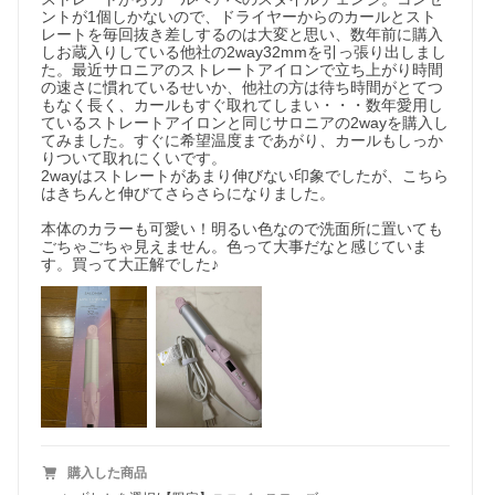
ントが1個しかないので、ドライヤーからのカールとスト
レートを毎回抜き差しするのは大変と思い、数年前に購入
しお蔵入りしている他社の2way32mmを引っ張り出しまし
た。最近サロニアのストレートアイロンで立ち上がり時間
の速さに慣れているせいか、他社の方は待ち時間がとてつ
もなく長く、カールもすぐ取れてしまい・・・数年愛用し
ているストレートアイロンと同じサロニアの2wayを購入し
てみました。すぐに希望温度まであがり、カールもしっか
りついて取れにくいです。

2wayはストレートがあまり伸びない印象でしたが、こちら
はきちんと伸びてさらさらになりました。

本体のカラーも可愛い！明るい色なので洗面所に置いても
ごちゃごちゃ見えません。色って大事だなと感じていま
す。買って大正解でした♪
購入した商品