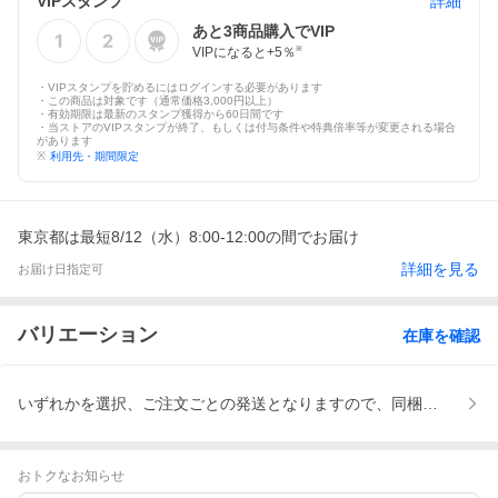
VIPスタンプ
詳細
あと
3
商品購入でVIP
VIPになると+
5
％
※
・VIPスタンプを貯めるにはログインする必要があります
・この商品は対象です（通常価格3,000円以上）
・有効期限は最新のスタンプ獲得から60日間です
・当ストアのVIPスタンプが終了、もしくは付与条件や特典倍率等が変更される場合
があります
※
利用先・期間限定
東京都は最短8/12（水）8:00-12:00の間でお届け
詳細を見る
お届け日指定可
バリエーション
在庫を確認
いずれかを選択、ご注文ごとの発送となりますので、同梱ご希望の場合
おトクなお知らせ