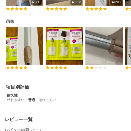
0:11
0:12
0:08
画像
項目別評価
耐久性
壊れやすい
・
普通
・
壊れにくい
レビュー一覧
レビュー内容
（口コミ）