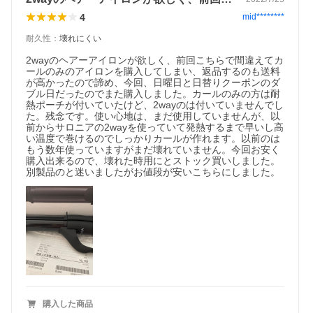
4
mid********
耐久性
：
壊れにくい
商品名
SALONIA 2WAYストレート＆カール 32mm
2wayのヘアーアイロンが欲しく、前回こちらで間違えてカ
商品区分
電化製品
ールのみのアイロンを購入してしまい、返品するのも送料
商品内容
SALONIA 2WAYストレート＆カール 32mm
が高かったので諦め、今回、日曜日と日替りクーポンのダ
詳しくはこちら＞＞
ブル日だったのでまた購入しました。カールのみの方は耐
メーカー名
株式会社Ｉ−ｎｅ
熱ポーチが付いていたけど、2wayのは付いていませんでし
広告文責
株式会社Ｉ−ｎｅ 0800-222ー2578
た。残念です。使い心地は、まだ使用していませんが、以
前からサロニアの2wayを使っていて発熱するまで早いし高
い温度で巻けるのでしっかりカールが作れます。以前のは
もう数年使っていますがまだ壊れていません。今回お安く
購入出来るので、壊れた時用にとストック買いしました。
別製品のと迷いましたがお値段が安いこちらにしました。
購入した商品