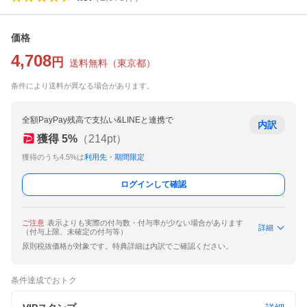
価格
4,708
円
送料無料
（
東京都
）
条件により送料が異なる場合があります。
全額PayPay残高で支払い&LINEと連携で
内訳
獲得
5
%
（
214
pt）
獲得のうち4.5%は
利用先・期間限定
ログインして確認
ご注意
表示よりも実際の付与数・付与率が少ない場合があります
詳細
（付与上限、未確定の付与等）
原則税抜価格が対象です。特典詳細は内訳でご確認ください。
条件達成でおトク