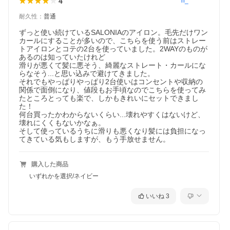
4
ri_********
耐久性
：
普通
ずっと使い続けているSALONIAのアイロン。毛先だけワン
カールにすることが多いので、こちらを使う前はストレー
トアイロンとコテの2台を使っていました。2WAYのものが
あるのは知っていたけれど

滑りが悪くて髪に悪そう、綺麗なストレート・カールにな
らなそう...と思い込みで避けてきました。

それでもやっぱりやっぱり2台使いはコンセントや収納の
関係で面倒になり、値段もお手頃なのでこちらを使ってみ
たところとっても楽で、しかもきれいにセットできまし
た！

何台買ったかわからないくらい...壊れやすくはないけど、
壊れにくくもないかなぁ。

そして使っているうちに滑りも悪くなり髪には負担になっ
てきている気もしますが、もう手放せません。
購入した商品
いずれかを選択/ネイビー
いいね
3