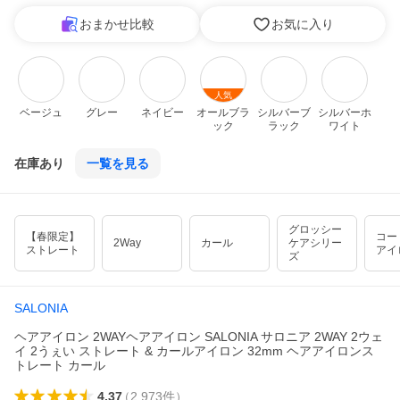
おまかせ比較
お気に入り
人気
ベージュ
グレー
ネイビー
オールブラ
シルバーブ
シルバーホ
ック
ラック
ワイト
在庫あり
一覧を見る
グロッシー
【春限定】
コー
2Way
カール
ケアシリー
ストレート
アイ
ズ
SALONIA
ヘアアイロン 2WAYヘアアイロン SALONIA サロニア 2WAY 2ウェ
イ 2うぇい ストレート & カールアイロン 32mm ヘアアイロンス
トレート カール
4.37
（
2,973
件
）