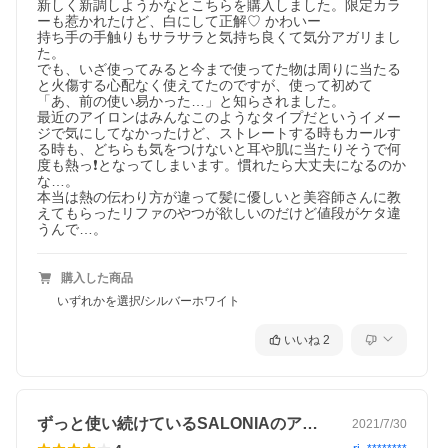
新しく新調しようかなとこちらを購入しました。限定カラ
ーも惹かれたけど、白にして正解♡ かわいー

持ち手の手触りもサラサラと気持ち良くて気分アガリまし
た。

でも、いざ使ってみると今まで使ってた物は周りに当たる
と火傷する心配なく使えてたのですが、使って初めて
「あ、前の使い易かった…」と知らされました。

最近のアイロンはみんなこのようなタイプだというイメー
ジで気にしてなかったけど、ストレートする時もカールす
る時も、どちらも気をつけないと耳や肌に当たりそうで何
度も熱っ❗️となってしまいます。慣れたら大丈夫になるのか
な…。

本当は熱の伝わり方が違って髪に優しいと美容師さんに教
えてもらったリファのやつが欲しいのだけど値段がケタ違
うんで…。
購入した商品
いずれかを選択/シルバーホワイト
いいね
2
ずっと使い続けているSALONIAのア…
2021/7/30