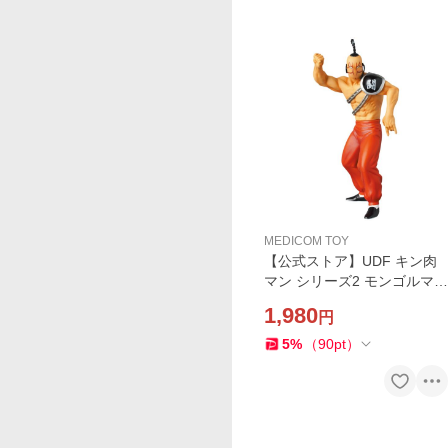
MEDICOM TOY
【公式ストア】UDF キン肉
マン シリーズ2 モンゴルマン
（2000万パワーズ） フィギ
1,980
円
ュア 人気 おもちゃ キャラク
ター 玩具 人形 置き物 ギフト
5
%
（
90
pt
）
正規店