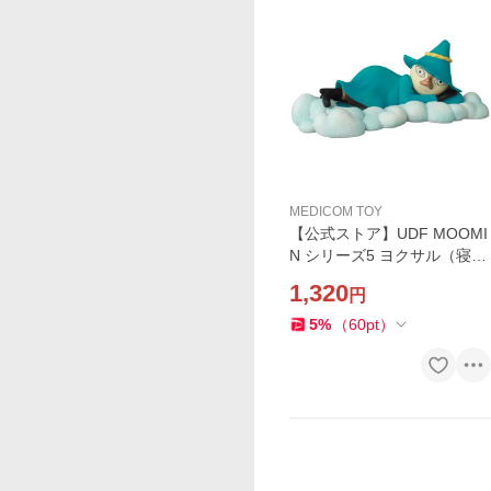
MEDICOM TOY
【公式ストア】UDF MOOMI
N シリーズ5 ヨクサル（寝）
フィギュア 人気 おもちゃ キ
1,320
円
ャラクター 玩具 人形 置き物
ギフト 正規店
5
%
（
60
pt
）