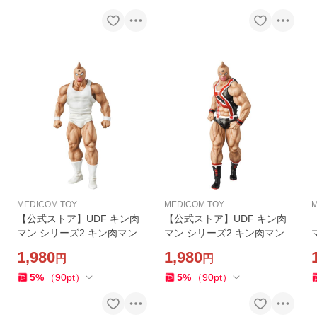
MEDICOM TOY
MEDICOM TOY
M
【公式ストア】UDF キン肉
【公式ストア】UDF キン肉
マン シリーズ2 キン肉マン
マン シリーズ2 キン肉マン
フィギュア 人気 おもちゃ キ
（KINスーツ） フィギュア
1,980
1,980
円
円
ャラクター 玩具 人形 置き物
人気 おもちゃ キャラクター
ギフト 正規店
玩具 人形 置き物 ギフト 正規
5
%
（
90
pt
）
5
%
（
90
pt
）
店