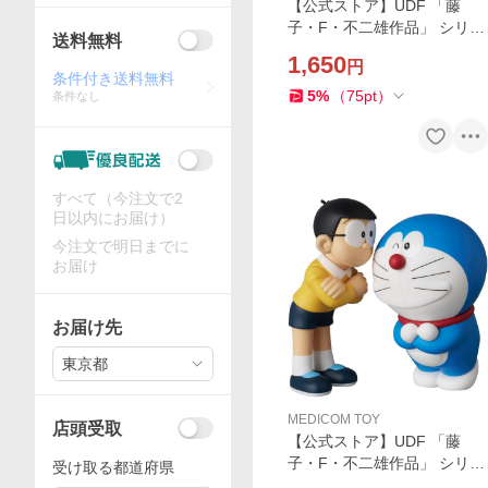
【公式ストア】UDF 「藤
子・F・不二雄作品」 シリー
送料無料
ズ16 げらげらドラえもん フ
1,650
円
ィギュア 人気 おもちゃ キャ
条件付き送料無料
ラクター 玩具 人形 置き物 ギ
5
%
（
75
pt
）
条件なし
フト 正規店
すべて（今注文で2
日以内にお届け）
今注文で明日までに
お届け
お届け先
東京都
MEDICOM TOY
店頭受取
【公式ストア】UDF 「藤
子・F・不二雄作品」 シリー
受け取る都道府県
ズ16 ドラえもん＆のび太 フ