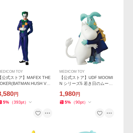
EDICOM TOY
MEDICOM TOY
【公式ストア】MAFEX THE
【公式ストア】UDF MOOMI
OKER(BATMAN:HUSH Ver.)
N シリーズ5 若き日のムーミ
マフェックス フィギュア 人
ンパパとフレドリクソン フ
8,580
1,980
円
円
気 おもちゃ キャラクター 人
ィギュア 人気 おもちゃ キャ
形 置き物 ギフト 正規店
ラクター 玩具 人形 置き物 ギ
5
%
（
393
pt
）
5
%
（
90
pt
）
フト 正規店