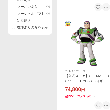
正規店
クーポンあり
ソーシャルギフト
定期購入
在庫ありのみを表示
MEDICOM TOY
【公式ストア】ULTIMATE B
UZZ LIGHTYEAR フィギュ
ア 人気 おもちゃ キャラクタ
74,800
円
ー 玩具 人形 置き物 ギフト
正規店
5
%
（
3,434
pt
）