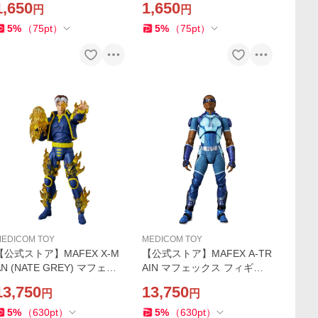
1,650
1,650
円
円
ャラクター 玩具 人形 置き物
ャラクター 玩具 人形 置き物
ギフト 正規店
ギフト 正規店
5
%
（
75
pt
）
5
%
（
75
pt
）
EDICOM TOY
MEDICOM TOY
【公式ストア】MAFEX X-M
【公式ストア】MAFEX A-TR
AN (NATE GREY) マフェッ
AIN マフェックス フィギュ
クス フィギュア 人気 おもち
ア 人気 おもちゃ キャラクタ
13,750
13,750
円
円
ゃ キャラクター 人形 置き物
ー 人形 置き物 ギフト 正規店
ギフト 正規店
5
%
（
630
pt
）
5
%
（
630
pt
）