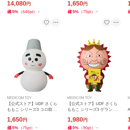
14,080
1,650
円
円
もちゃ キャラクター 玩具 人
形 置き物 ギフト 正規店
5
%
（
646
pt
）
5
%
（
75
pt
）
MEDICOM TOY
MEDICOM TOY
M
【公式ストア】UDF さくら
【公式ストア】UDF さくら
ももこ シリーズ3 コロ助 フ
ももこ シリーズ3 ゲラン フ
ィギュア 人気 おもちゃ キャ
ィギュア 人気 おもちゃ キャ
1,650
1,980
円
円
ラクター 玩具 人形 置き物 ギ
ラクター 玩具 人形 置き物 ギ
フト 正規店
フト 正規店
5
%
（
75
pt
）
5
%
（
90
pt
）