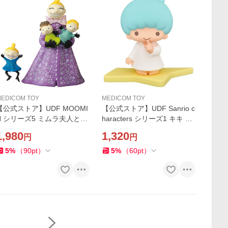
EDICOM TOY
MEDICOM TOY
【公式ストア】UDF MOOMI
【公式ストア】UDF Sanrio c
N シリーズ5 ミムラ夫人とリ
haracters シリーズ1 キキ フ
トルミイ フィギュア 人気 お
ィギュア 人気 おもちゃ キャ
1,980
1,320
円
円
もちゃ キャラクター 玩具 人
ラクター 玩具 人形 置き物 ギ
形 置き物 ギフト 正規店
フト 正規店
5
%
（
90
pt
）
5
%
（
60
pt
）