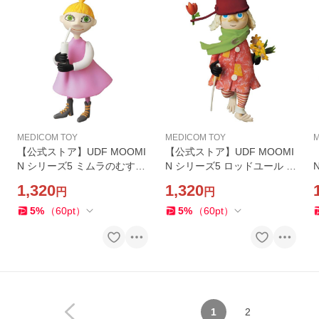
MEDICOM TOY
MEDICOM TOY
M
【公式ストア】UDF MOOMI
【公式ストア】UDF MOOMI
N シリーズ5 ミムラのむすめ
N シリーズ5 ロッドユール フ
フィギュア 人気 おもちゃ キ
ィギュア 人気 おもちゃ キャ
1,320
1,320
円
円
ャラクター 玩具 人形 置き物
ラクター 玩具 人形 置き物 ギ
ギフト 正規店
フト 正規店
5
%
（
60
pt
）
5
%
（
60
pt
）
1
2