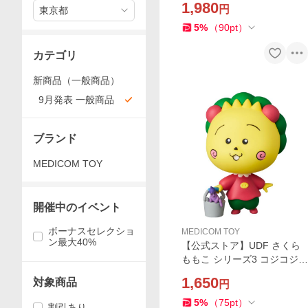
1,980
円
東京都
ィギュア 人気 おもちゃ キャ
ラクター 玩具 人形 置き物 ギ
5
%
（
90
pt
）
フト 正規店
カテゴリ
新商品（一般商品）
9月発表 一般商品
ブランド
MEDICOM TOY
開催中のイベント
ボーナスセレクショ
MEDICOM TOY
ン最大40%
【公式ストア】UDF さくら
ももこ シリーズ3 コジコジ
おたんこなす でろっ フィギ
1,650
対象商品
円
ュア 人気 おもちゃ キャラク
ター 玩具 人形 置き物 ギフト
5
%
（
75
pt
）
割引あり