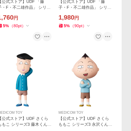
【公式ストア】UDF 「藤
【公式ストア】UDF 「藤
子・F・不二雄作品」 シリー
子・F・不二雄作品」 シリー
ズ16 ジャイアン＆ムク フィ
ズ16 ドラえもん＆スネ夫 フ
1,760
1,980
円
円
ギュア 人気 おもちゃ キャラ
ィギュア 人気 おもちゃ キャ
クター 玩具 人形 置き物 ギフ
ラクター 玩具 人形 置き物 ギ
5
%
（
80
pt
）
5
%
（
90
pt
）
ト 正規店
フト 正規店
EDICOM TOY
MEDICOM TOY
【公式ストア】UDF さくら
【公式ストア】UDF さくら
ももこ シリーズ3 藤木くん
ももこ シリーズ3 永沢くん
フィギュア 人気 おもちゃ キ
フィギュア 人気 おもちゃ キ