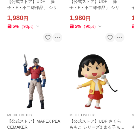
【公式ストア】UDF 「藤
【公式ストア】UDF 「藤
子・F・不二雄作品」 シリー
子・F・不二雄作品」 シリー
ズ16 ハルカ星から来たハル
ズ16 合体のり フィギュア 人
1,980
1,980
円
円
バル フィギュア 人気 おもち
気 おもちゃ キャラクター 玩
ゃ キャラクター 玩具 人形 置
具 人形 置き物 ギフト 正規店
5
%
（
90
pt
）
5
%
（
90
pt
）
き物 ギフト 正規店
MEDICOM TOY
MEDICOM TOY
M
【公式ストア】MAFEX PEA
【公式ストア】UDF さくら
CEMAKER
ももこ シリーズ3 まる子 wit
h マイク フィギュア 人気 お