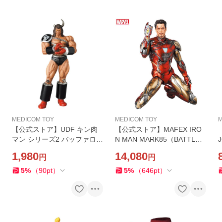
MEDICOM TOY
MEDICOM TOY
M
【公式ストア】UDF キン肉
【公式ストア】MAFEX IRO
マン シリーズ2 バッファロー
N MAN MARK85（BATTLE
J
マン（2000万パワーズ） フ
DAMAGE Ver.） マフェック
1,980
14,080
円
円
ィギュア 人気 おもちゃ キャ
ス フィギュア 人気 おもちゃ
ラクター 玩具 人形 置き物 ギ
キャラクター 人形 置き物 ギ
5
%
（
90
pt
）
5
%
（
646
pt
）
フト 正規店
フト 正規店