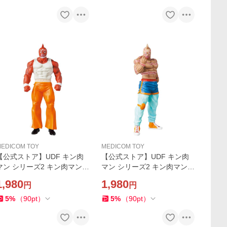
EDICOM TOY
MEDICOM TOY
【公式ストア】UDF キン肉
【公式ストア】UDF キン肉
マン シリーズ2 キン肉マン
マン シリーズ2 キン肉マン
グレート フィギュア 人気 お
スーパー・フェニックス フ
1,980
1,980
円
円
もちゃ キャラクター 玩具 人
ィギュア 人気 おもちゃ キャ
形 置き物 ギフト 正規店
ラクター 玩具 人形 置き物 ギ
5
%
（
90
pt
）
5
%
（
90
pt
）
フト 正規店