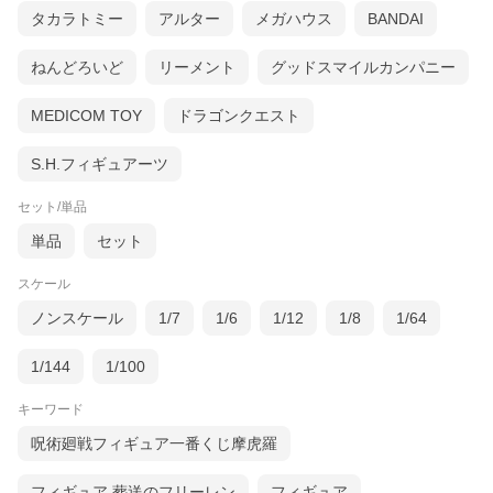
タカラトミー
アルター
メガハウス
BANDAI
ねんどろいど
リーメント
グッドスマイルカンパニー
MEDICOM TOY
ドラゴンクエスト
S.H.フィギュアーツ
セット/単品
単品
セット
スケール
ノンスケール
1/7
1/6
1/12
1/8
1/64
1/144
1/100
キーワード
呪術廻戦フィギュア一番くじ摩虎羅
フィギュア 葬送のフリーレン
フィギュア