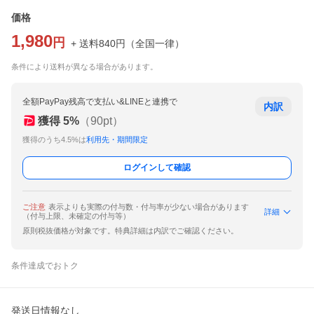
価格
1,980
円
+ 送料
840
円
（
全国一律
）
条件により送料が異なる場合があります。
全額PayPay残高で支払い&LINEと連携で
内訳
獲得
5
%
（
90
pt）
獲得のうち4.5%は
利用先・期間限定
ログインして確認
ご注意
表示よりも実際の付与数・付与率が少ない場合があります
詳細
（付与上限、未確定の付与等）
原則税抜価格が対象です。特典詳細は内訳でご確認ください。
条件達成でおトク
発送日情報なし