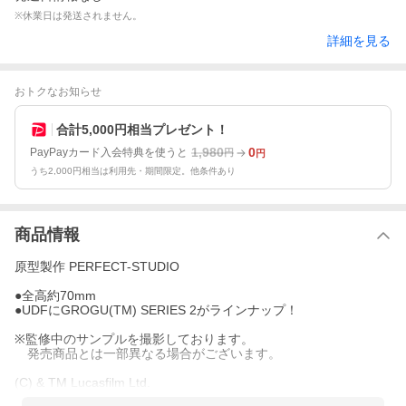
※休業日は発送されません。
詳細を見る
おトクなお知らせ
合計5,000円相当プレゼント！
1,980
0
PayPayカード入会特典を使うと
円
円
うち2,000円相当は利用先・期間限定。他条件あり
商品情報
原型製作 PERFECT-STUDIO
●全高約70mm
●UDFにGROGU(TM) SERIES 2がラインナップ！
※監修中のサンプルを撮影しております。
発売商品とは一部異なる場合がございます。
(C) & TM Lucasfilm Ltd.