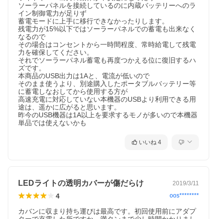
ソーラーパネルを接続しているのに内蔵バッテリーへのラ
イン制御電力が足りず

蓄電モードに上手に移行できなかったりします。

残電力が15%以下ではソーラーパネルでの蓄電も出来なく
なるので

その場合はコンセントから一時間程度、常時給電して残電
力を確保してください。

それでソーラーパネル蓄電も再度つかえる位に復旧するハ
ズです。

本商品のUSB出力は1Aと、電流が低いので

そのまま使うより、別途購入したポータブルバッテリー等
◎まさかの被災時に
に蓄電しなおしてから使用する方が

高速充電に対応していない本機器のUSBより利用できる用
途は、遥かに広がると思います。

昨今のUSB機器は1A以上を要求するモノが多いので本機器
単品では使えないかも
いいね
4
LEDライトの透明カバーが傷だらけ
2019/3/11
4
oos********
◎イベントで
カバンに収まり持ち運びは最高です。初回使用前にアダプ