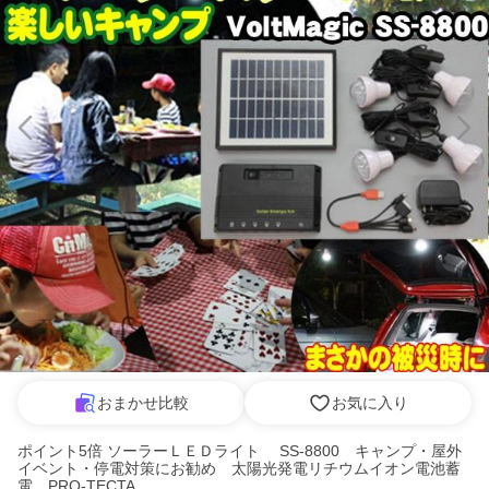
おまかせ比較
お気に入り
ポイント5倍 ソーラーＬＥＤライト SS-8800 キャンプ・屋外
イベント・停電対策にお勧め 太陽光発電リチウムイオン電池蓄
電 PRO-TECTA