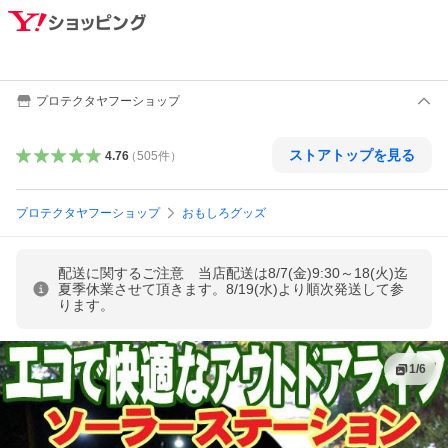
プロテクタヤフーショップ
ストアトップを見る
4.76
（
505
件
）
プロテクタヤフーショップ
おもしろグッズ
配送に関するご注意 当店配送は8/7(金)9:30～18(火)迄
夏季休業させて頂きます。8/19(水)より順次発送して参
ります。
1
/
6