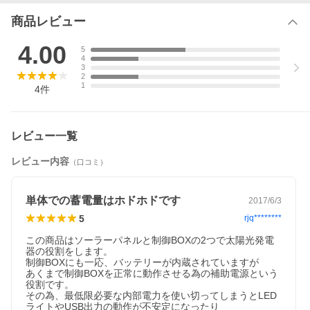
●LEDライトの点灯
商品レビュー
1)制御ボックスのライト用出力端子にLEDライトのケーブル端子
を差し込みます。4つの端子に1つずつ差し込むことができます。
2)制御ボックスのメインスイッチをONにします。
4.00
5
3)制御ボックスのメインスイッチＯＮ/ＯＦＦですべてのライトを
4
制御できます。
3
4)制御ボックスのメインスイッチをＯＮにしたまま、それぞれのL
2
1
EDライトのケーブルにあるスイッチでＯＮ/ＯＦＦできます。
4
件
●携帯電話の充電
1)お持ちのUSB充電ケーブルを差し込みます。
2)ご自分の携帯電話にコネクタを接続して充電して下さい。
レビュー一覧
●制御ボックスのＬＥＤ表示
レビュー内容
（口コミ）
制御ボックスの上にある緑のＬＥＤランプはシステム状態を表示
します。内部バッテリー残量がなくなるとＬＥＤは消灯し、全て
の出力を停止します。再度ご利用になるにはソーラーパネルを接
続して充電して下さい。
単体での蓄電量はホドホドです
2017/6/3
5
rjq********
●制御ボックスのメインスイッチ
ご使用にならない時はメインスイッチをＯＦＦにして下さい。Ｏ
この商品はソーラーパネルと制御BOXの2つで太陽光発電
Ｎの状態では内部回路の動作分だけわずかに電気を消費します。
器の役割をします。

制御BOXにも一応、バッテリーが内蔵されていますが

あくまで制御BOXを正常に動作させる為の補助電源という
◎楽しいキャンプ
役割です。

その為、最低限必要な内部電力を使い切ってしまうとLED
ライトやUSB出力の動作が不安定になったり
