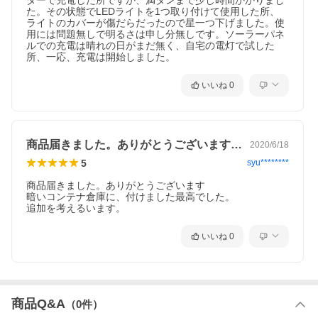
ターで充電した所ですか、満タンまで少し時間かかりまし
た。その状態でLEDライトを1つ取り付けて使用した所、
ライトのカバーが傷だらだったので星一つ下げました。使
用には問題無しで明るさは申し分無しです。ソーラーパネ
ルでの充電は晴れの日がまだ無く、自宅の電灯で試した
所、一応、充電は開始しました。
いいね
0
商品届きました。ありがとうございます暗…
2020/6/18
【注意】
5
■ソーラーパネルが太陽光発電をしている間、制御ボックスを炎天
syu********
下に長時間露出することはお避け下さい。制御ボックスは常に乾
商品届きました。ありがとうございます

いた日陰に置きます。
暗いコンテナ倉庫に、付けました最高でした。

■最初の使用前に、まる一日をかけて完全に充電して下さい。
追加を考えるいます。
■制御ボックスは少なくとも月に一度充電して下さい。
※直射日光下で6時間ほどをかけて完全に充電します。充電残量に
より時間は変わります。
いいね
0
■制御ボックスは9.5VDCコンバータで充電することもできます
が、より高い電圧での充電は制御ボックスの蓄電容量にダメージ
を与える場合があります。
■本製品を火気、腐食剤の近くに置かないで下さい。
■ソーラーパネルの表面に汚れが付着していると発電効率が下がり
ます。常にきれいにしておきましょう。
商品Q&A
（
0
件）
■本製品をお子様の遊び道具にしないで下さい。