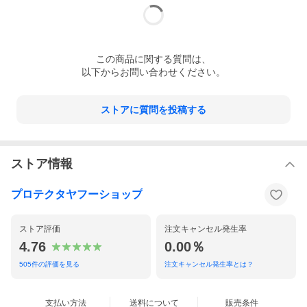
■クレジットカードや磁気系の記憶メディア等は磁石の影響を受け
る恐れがありますので、本製品に近づけないようにご注意下さ
い。
■ソーラーパネルとＬＥＤライトは防滴仕様ですので、多少の雨が
かかっても問題ありませんが、水をたくさんかけたり水中に入れ
たりすると故障の原因となりますのでご注意下さい。
この
商品
に関する質問は、
以下からお問い合わせください。
【製品仕様】
製品名：マルチLEDソーラーステーション
ソーラーパネル：出力4W 22.5×19.5(ｃｍ) ケーブル長 5ｍ
ストアに質問を投稿する
内蔵バッテリー：7.4V 4400mAh(リチウムイオンバッテリー）
LEDライト用出力：7.4V 130mA
携帯充電用出力：5V 1000mA
LEDライト消費電力：0.9W ※5Mケーブル使用時
充電時間目安：12-20時間(直射日光下)
ストア情報
点灯時間目安：ライト4個点灯で最長4時間程度 2個で最長8時間
程度
製品一式
プロテクタヤフーショップ
■ソーラーパネル ｘ 1
■制御ボックス ｘ 1
■LED ライト ｘ４
ストア評価
注文キャンセル発生率
■充電用ACアダプター×1
4.76
0.00％
■日本語取扱説明書 ｘ 1
■ケースｘ 1
505
件の評価を見る
注文キャンセル発生率とは？
支払い方法
送料について
販売条件