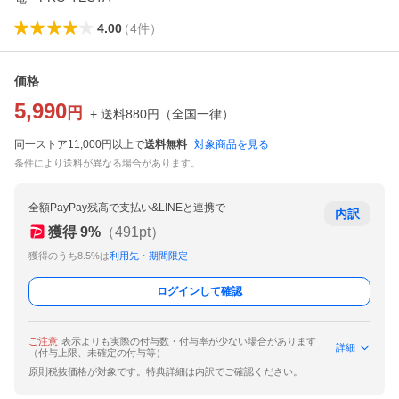
4.00
（
4
件
）
価格
5,990
円
+ 送料
880
円
（
全国一律
）
同一ストア11,000円以上で
送料無料
対象商品を見る
条件により送料が異なる場合があります。
全額PayPay残高で支払い&LINEと連携で
内訳
獲得
9
%
（
491
pt）
獲得のうち8.5%は
利用先・期間限定
ログインして確認
ご注意
表示よりも実際の付与数・付与率が少ない場合があります
詳細
（付与上限、未確定の付与等）
原則税抜価格が対象です。特典詳細は内訳でご確認ください。