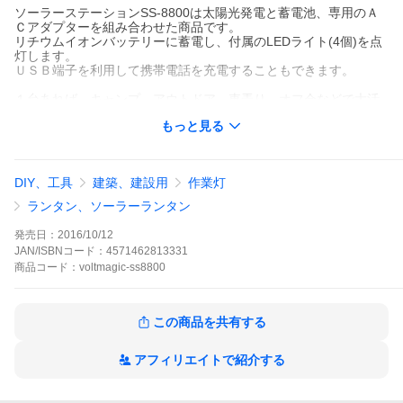
ソーラーステーションSS-8800は太陽光発電と蓄電池、専用のＡ
Ｃアダプターを組み合わせた商品です。
リチウムイオンバッテリーに蓄電し、付属のLEDライト(4個)を点
灯します。
ＵＳＢ端子を利用して携帯電話を充電することもできます。
１台あれば、キャンプ、アウトドア、車弄り、オフ会などで大活
躍！
もっと見る
【セット内容】
１) ソーラーパネル ｘ 1
２) 制御ボックス ｘ 1
DIY、工具
建築、建設用
作業灯
３) LEDライト ｘ 4
４）ACアダプター ｘ 1
ランタン、ソーラーランタン
５）専用キャリングケース ｘ 1
６）日本語取扱説明書 ｘ 1
発売日：
2016/10/12
エコでクリーンで簡単！
JAN/ISBNコード：
4571462813331
商品
コード：
voltmagic-ss8800
●制御ボックスを充電
1)ソーラーパネルを可能な限り強く太陽光の当たる場所に設置し
ます。ケーブル端子を制御ボックスの充電端子に差し込むと制御
ボックスのLEDインジケータが赤く点灯します。
この商品を共有する
※ソーラーパネルは防滴ですので雨などに濡れても大丈夫です
が、制御ボックスは防滴ではありませんのでご注意下さい。
2)充電が完了するとＬＥＤインジケータが赤から緑に変わりま
アフィリエイトで紹介する
す。充電完了後はソーラーパネルケーブル端子を制御ボックスの
充電端子から外してください。