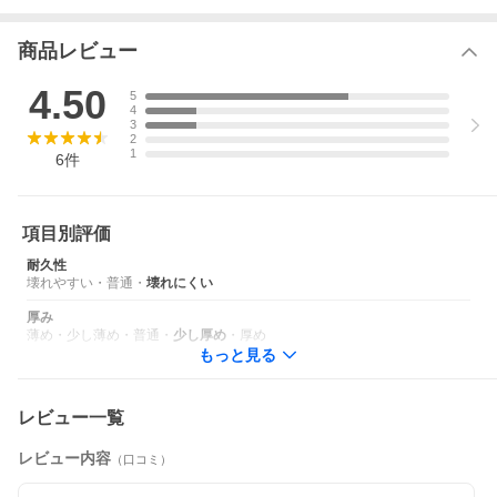
■画面保護のためにせり上がった縁
■ワイヤレス充電対応
商品レビュー
【製品仕様】
■iPhone 13 Pro Max用ケース MONARCH
4.50
UAG-IPH21L-P-BK(ブラック)
5
UAG-IPH21L-P-CR(クリムゾン)
4
3
UAG-IPH21L-P-CF(カーボンファイバー)
2
UAG-IPH21L-P-ML(マラード)
1
6
件
■材質：TPU、PC、ニッケルプレート、レザー
TPU、PC、レザー、ニッケルプレート、カーボンファイバー※
※カーボンファイバーはUAG-RIPH21L-P-CFのみ
■外形寸法(mm)：約(W)84x(D)13x(H)167
項目別評価
■質量(g)：約54
■同梱品：製品本体
耐久性
■保証期間：10年
壊れやすい
・
普通
・
壊れにくい
※ ケースを取り付ける際、保護フィルムと干渉する場合がありま
す。
厚み
※ 保護フィルムの形状や貼り付け方により、保護フィルムが浮い
薄め
・
少し薄め
・
普通
・
少し厚め
・
厚め
てしまう場合があります。
もっと見る
レビュー一覧
レビュー内容
（口コミ）