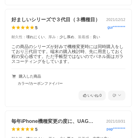
好ましいシリーズで３代目（３機種目）
2021/12/12
5
gur********
耐久性
：
壊れにくい
、
厚み
：
少し厚め
、
装着感
：
良い
この商品のシリーズが好みで機種変更時には同時購入をし
ており三代目です。端末の購入検討時、先に用意しておく
程の安心感です。ただ手帳型ではないのでパネル面はガラ
スコーティングをしています。
購入した商品
カラー/カーボンファイバー
いいね
0
毎年iPhone機種変更の度に、UAG…
2021/10/31
5
pap********