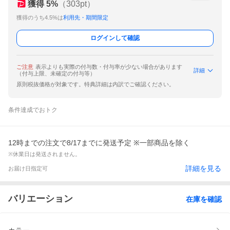
獲得
5
%
（
303
pt）
獲得のうち4.5%は
利用先・期間限定
ログインして確認
ご注意
表示よりも実際の付与数・付与率が少ない場合があります
詳細
（付与上限、未確定の付与等）
原則税抜価格が対象です。特典詳細は内訳でご確認ください。
条件達成でおトク
12時までの注文で8/17までに発送予定 ※一部商品を除く
※休業日は発送されません。
詳細を見る
お届け日指定可
バリエーション
在庫を確認