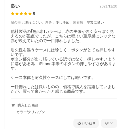
良い
2021/11/20
■カテゴリー
5
iPhone・スマホ・タブレットPC関連
>
ケース
>
iPhoneケース
>
i
Phone 13 Pro Max
耐久性
：
壊れにくい
、
厚み
：
少し厚め
、
装着感
：
非常に良い
他社製品の｢黒×赤｣カラーは、赤の主張が強く安っぽく見
えるのが難点でしたが、こちらは程よい重厚感にシックな
※当店のUAG取り扱い品は正規輸入品です。
赤が映えていたので一目惚れしました。

※デバイス本体や純正オプション品は付属しません。
※対応機器に間違いがないかお確かめの上、ご購入ください。
耐久性を謳うケースには珍しく、ボタンがとても押しやす
いです。

ボタン部分が出っ張っている訳ではなく、押しやすいよう
に溝がある為、iPhone本来のボタンの押しやすさがありま
す。

ケース本体も耐久性ケースにしては軽いです。

一目惚れしたは良いものの、価格で購入を躊躇していまし
たが、買って良かったと感じる商品です。
購入した商品
URBAN ARMOR GEAR (UAG)
カラー/クリムゾン
iPhone 13 Pro Max用ケース MONARCH
いいね
0