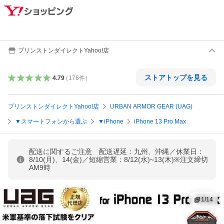
プリンストンダイレクトYahoo!店
ストアトップを見る
4.79
（
176
件
）
プリンストンダイレクトYahoo!店
URBAN ARMOR GEAR (UAG)
▼スマートフォンから選ぶ
▼iPhone
iPhone 13 Pro Max
配送に関するご注意 配送遅延：九州、沖縄／休業日：
8/10(月)、14(金)／短縮営業：8/12(水)~13(木)※注文締切
AM9時
1
/
14