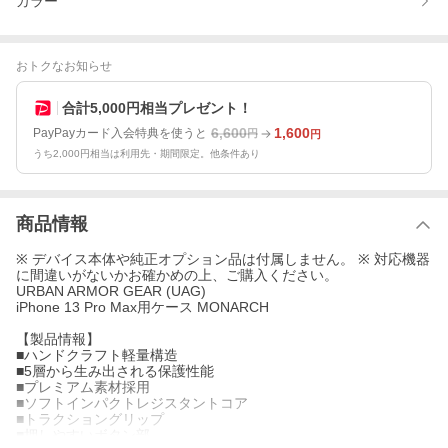
カラー
おトクなお知らせ
合計5,000円相当プレゼント！
6,600
1,600
PayPayカード入会特典を使うと
円
円
うち2,000円相当は利用先・期間限定。他条件あり
商品情報
※ デバイス本体や純正オプション品は付属しません。 ※ 対応機器
に間違いがないかお確かめの上、ご購入ください。
URBAN ARMOR GEAR (UAG)
iPhone 13 Pro Max用ケース MONARCH
【製品情報】
■ハンドクラフト軽量構造
■5層から生み出される保護性能
■プレミアム素材採用
■ソフトインパクトレジスタントコア
■トラクショングリップ
■押しやすいボタン部