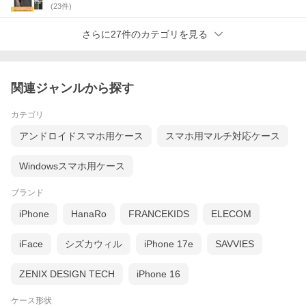
(
23
件)
5層構造以外にも、不意の落下などからスマートフォンを保護する
さらに27件のカテゴリを見る
ための衝撃耐性構造を有しており、スマートフォンを傷や衝撃か
ら守ります。
「MIL-STD-810G, Method 516.6 Procedure IV」認定
関連ジャンルから探す
カテゴリ
アンドロイドスマホ用ケース
スマホ用マルチ対応ケース
Windowsスマホ用ケース
ブランド
iPhone
HanaRo
FRANCEKIDS
ELECOM
iFace
シズカウィル
iPhone 17e
SAVVIES
ZENIX DESIGN TECH
iPhone 16
ケース形状