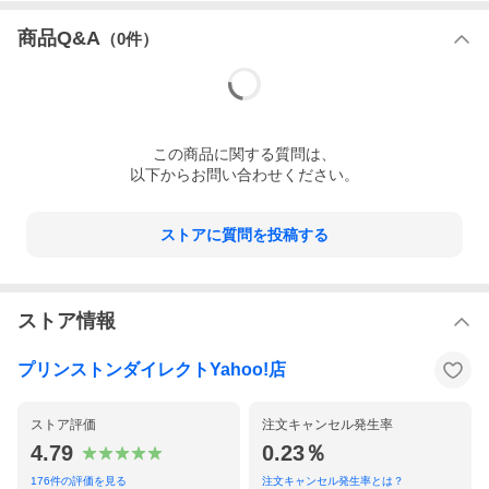
商品Q&A
（
0
件）
この
商品
に関する質問は、
以下からお問い合わせください。
ストアに質問を投稿する
ポケットやバッグへの出し入れを考慮し、羽のように軽くて薄い
ストア情報
スマートフォン用ケースです。
ワイヤレス対応
プリンストンダイレクトYahoo!店
ストア評価
注文キャンセル発生率
4.79
0.23％
176
件の評価を見る
注文キャンセル発生率とは？