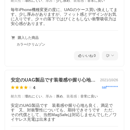
耐久性
：
壊れにくい
、
厚み
：
少し厚め
、
装着感
：
非常に良い
毎年iPhone機種変更の度に、UAGのケース買い換えしてま
す。少し厚みがありますが、フィット感とデザインがお気
に入りです。少々の落下ではびくともしない衝撃吸収力は
安心感があります。
購入した商品
カラー/クリムゾン
TOUGH AS UAG
いいね
0
アスリートからオフィスワーカーまでUAGは頑丈で究極のケース
を提供。
優れた耐衝撃性・洗練されたデザイン・使いやすさを兼ね備えたU
AGのプロダクトはあなたのアクティビティを最大限にサポートし
ます。
安定のUAG製品です装着感や握り心地も…
2021/10/26
MONARCH シリーズ
4
saf********
5層構造が特徴の保護ケースで耐衝撃性能はUAGの中でもトップク
耐久性
：
壊れにくい
、
厚み
：
厚め
、
装着感
：
非常に良い
ラス。また、人間工学に基づいた設計で操作時の使いやすさも追
及。あなたのデバイスをグレードアップさせます。
安定のUAG製品です　装着感や握り心地も良く、満足で
す　又、対衝撃性についても、期待できそうです　ただ、
製品情報
その代償として、当然MagSafeは対応しませんでした／ワ
イヤレス充電は出来ます
■ハンドクラフト軽量構造
■5層から生み出される保護性能