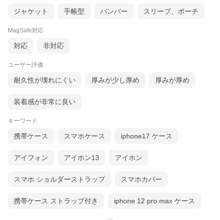
ジャケット
手帳型
バンパー
スリーブ、ポーチ
MagSafe対応
対応
非対応
ユーザー評価
耐久性が壊れにくい
厚みが少し厚め
厚みが厚め
装着感が非常に良い
キーワード
携帯ケース
スマホケース
iphone17 ケース
落下高さ122cm落下方向26方向(8角、12稜、6面)の製品落下試験
アイフォン
アイホン13
アイホン
をクリアすることと規定された、米軍採用品の選定に用いられる
アメリカ国防総省が定めた試験法規格「MIL-STD-810G, Method
516.6 Procedure IV」をクリアしています。
スマホ ショルダーストラップ
スマホカバー
携帯ケース ストラップ付き
iphone 12 pro max ケース