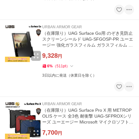
URBAN ARMOR GEAR
（在庫限り）UAG Surface Go用 のぞき見防止
スクリーンシールド UAG-SFGOSP-PR ユーエ
ージー 強化ガラスフィルム ガラスフィルム 強
化ガラス 保護フィルム
9,328
円
6
%
（
511
pt
）
3日以内に発送（休業日を除く）
URBAN ARMOR GEAR
（在庫限り）UAG Surface Pro X 用 METROP
OLIS ケース 全3色 耐衝撃 UAG-SFPROXシリ
ーズ ユーエージー Microsoft マイクロソフト
サーフェスプロX 新生活
7,700
円