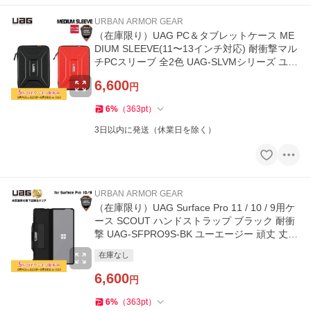
URBAN ARMOR GEAR
（在庫限り）UAG PC＆タブレットケース ME
DIUM SLEEVE(11〜13インチ対応) 耐衝撃マル
チPCスリーブ 全2色 UAG-SLVMシリーズ ユー
エージー PCバッグ タブレットPC
6,600
円
6
%
（
363
pt
）
3日以内に発送（休業日を除く）
URBAN ARMOR GEAR
（在庫限り）UAG Surface Pro 11 / 10 / 9用ケ
ース SCOUT ハンドストラップ ブラック 耐衝
撃 UAG-SFPRO9S-BK ユーエージー 頑丈 丈夫
サーフェスプロ カバー
在庫なし
6,600
円
6
%
（
363
pt
）