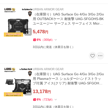
URBAN ARMOR GEAR
（在庫限り）UAG Surface Go 4/Go 3/Go 2/Go
用 OUTBACKケース 耐衝撃 UAG-SFGOHS-BK
ユーエージー サーフェス サーフェイス Micros
oft タブレット
5,478
円
6
%
（
300
pt
）
3日以内に発送（休業日を除く）
URBAN ARMOR GEAR
（在庫限り）UAG Surface Go 4/Go 3/Go 2/Go
用 Plasmaケース ショルダー/ハンドストラッ
プ付属 アイス(クリア) 耐衝撃 UAG-SFGOHSS
-IC-1 ユーエージー
13,178
円
6
%
（
723
pt
）
3日以内に発送（休業日を除く）