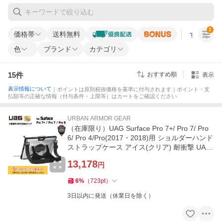
1
価格帯
送料無料
すべての条
色
ブランド
カテゴリ
15
件
おすすめ順
表示
表示情報について
｜ポイントは原則税抜価格を基準に付与されます｜ポイント・支
払額等の正確な情報（付与条件・上限等）はカートをご確認ください
URBAN ARMOR GEAR
（在庫限り）UAG Surface Pro 7+/ Pro 7/ Pro
6/ Pro 4/Pro(2017・2018)用 ショルダーハンド
ストラップケース アイス(クリア) 耐衝撃 UAG-
SFPROHSS-IC-1
13,178
円
6
%
（
723
pt
）
3日以内に発送（休業日を除く）