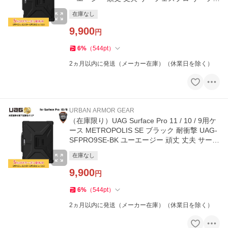
イスプロ カバー 新生活
在庫なし
9,900
円
6
%
（
544
pt
）
2ヵ月以内に発送（メーカー在庫）（休業日を除く）
URBAN ARMOR GEAR
（在庫限り）UAG Surface Pro 11 / 10 / 9用ケ
ース METROPOLIS SE ブラック 耐衝撃 UAG-
SFPRO9SE-BK ユーエージー 頑丈 丈夫 サーフ
ェスプロ サーフェイス
在庫なし
9,900
円
6
%
（
544
pt
）
2ヵ月以内に発送（メーカー在庫）（休業日を除く）