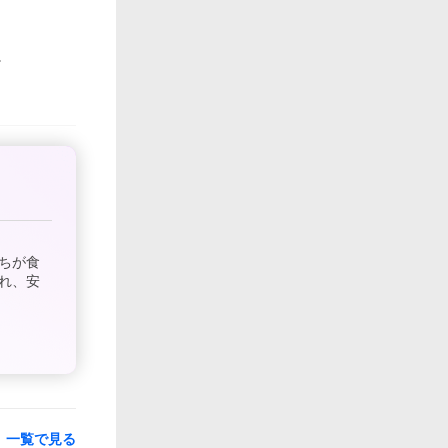
ちが食
れ、安
一覧で見る