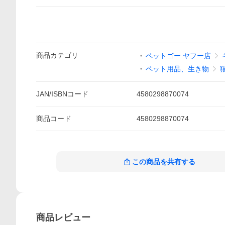
商品
カテゴリ
ペットゴー ヤフー店
ペット用品、生き物
JAN/ISBNコード
4580298870074
商品
コード
4580298870074
この商品を共有する
商品
レビュー