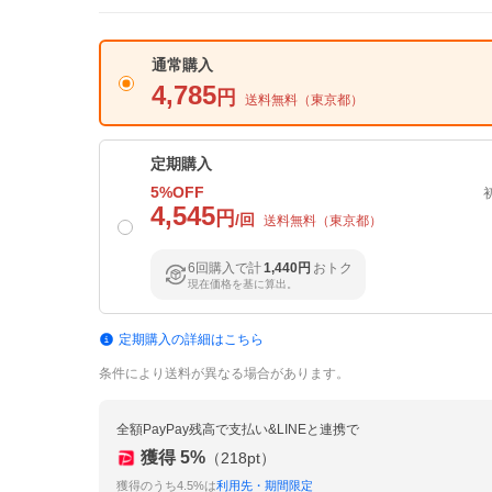
通常購入
4,785
円
送料無料（
東京都
）
定期購入
5
%OFF
4,545
円
/回
送料無料（
東京都
）
6回購入で計
1,440円
おトク
現在価格を基に算出。
定期購入の詳細はこちら
条件により送料が異なる場合があります。
全額PayPay残高で支払い&LINEと連携で
獲得
5
%
（
218
pt）
獲得のうち4.5%は
利用先・期間限定