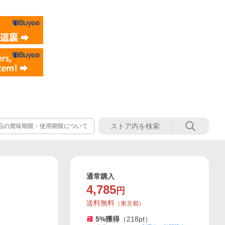
品の賞味期限・使用期限について
通常購入
4,785
円
送料無料
（
東京都
）
5
%獲得
（
218
pt）