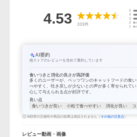
5
4.53
4
3
2
333
件
1
AI要約
他ストアのレビューを含めて要約しています
食いつきと消化の良さが高評価
多くのユーザーが、ベッツワンのキャットフードの食い
べやすく、吐き戻しが少ないとの声が多く寄せられてい
心して与えられる点が好評です。
良い点
食いつきが良い
小粒で食べやすい
消化が良い
コ
AI回答の正確性や商品の効果は保証されません（
その他の注意点
）
レビュー動画・画像