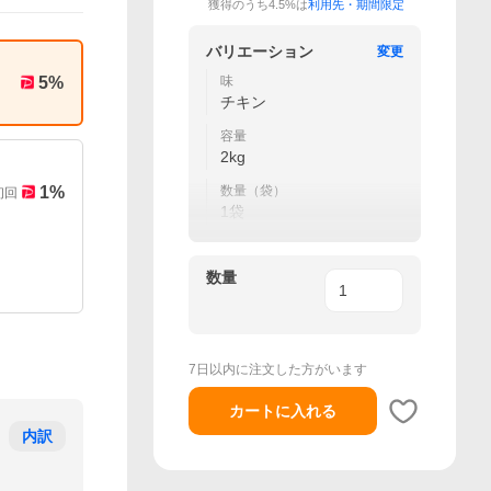
獲得のうち4.5%は
利用先・期間限定
バリエーション
変更
5
%
味
チキン
容量
2kg
1
%
数量（袋）
初回
1袋
数量
7日以内に注文した方がいます
カートに入れる
内訳