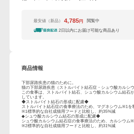
4,785
最安値
（新品）
閲覧中
円
2日以内にお届け可能な商品あり
商品情報
下部尿路疾患の猫のために。
猫の下部尿路疾患（ストルバイト結石症・シュウ酸カルシ
この食事は、ストルバイト結石、シュウ酸カルシウム結石
しています。
◆ストルバイト結石の形成に配慮◆
ストルバイト結石症の食事療法のため、マグネシウム※1を
※1標準的な自社成猫用フードと比較し、約35%減
◆シュウ酸カルシウム結石の形成に配慮◆
シュウ酸カルシウム結石症の食事療法のため、カルシウム※
※2標準的な自社成猫用フードと比較し、約31%減