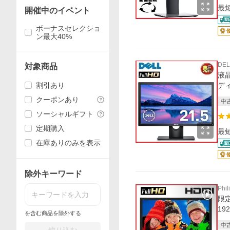
最
開催中のイベント
ボーナスセレクショ
ン最大40%
DEL
対象商品
液晶
割引あり
ディ
クーポンあり
中
ソーシャルギフト
定期購入
最
在庫ありのみを表示
除外キーワード
Phil
限定
19
を含む商品を除外する
中