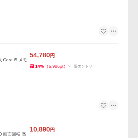
54,780
円
ore i5 メモ
14
%
（
6,996
pt
）
要エントリー
10,890
円
:10 画面回転 高