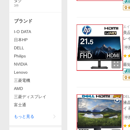
タグ
3
件
ブランド
エイ
I-O DATA
美品
レイ
日本HP
DELL
中
Philips
NVIDIA
最
Lenovo
三菱電機
AMD
三菱ディスプレイ
DEL
液晶
富士通
イ 
もっと見る
中