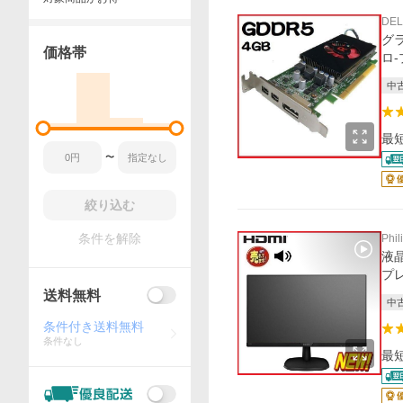
DEL
グラ
価格帯
ロ-
中
最
〜
絞り込む
条件を解除
Phil
液晶
プレ
送料無料
中
条件付き送料無料
条件なし
最