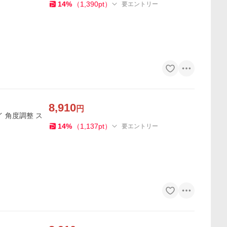
14
%
（
1,390
pt
）
要エントリー
8,910
円
レイ 角度調整 ス
14
%
（
1,137
pt
）
要エントリー