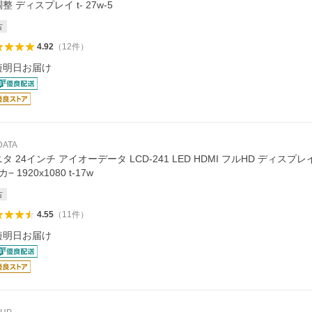
整 ディスプレイ t- 27w-5
古
4.92
（
12
件
）
短明日お届け
 DATA
タ 24インチ アイオーデータ LCD-241 LED HDMI フルHD ディスプ
− 1920x1080 t-17w
古
4.55
（
11
件
）
短明日お届け