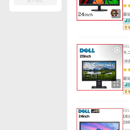
絞り込む
最
DEL
モニ
中
最
DEL
DE
288