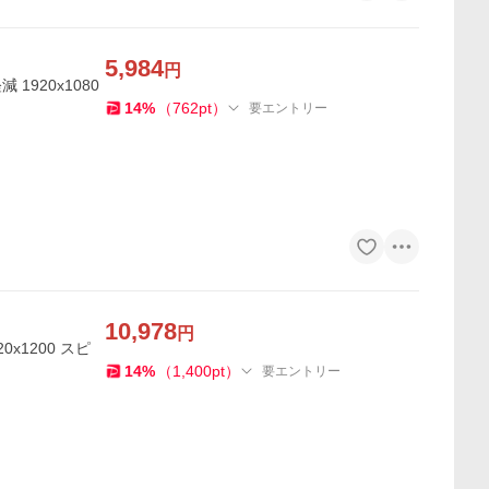
5,984
円
 1920x1080
14
%
（
762
pt
）
要エントリー
10,978
円
0x1200 スピ
14
%
（
1,400
pt
）
要エントリー