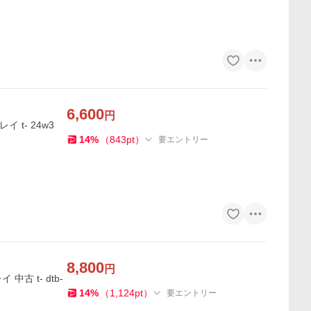
6,600
円
イ t- 24w3
14
%
（
843
pt
）
要エントリー
8,800
円
 中古 t- dtb-
14
%
（
1,124
pt
）
要エントリー