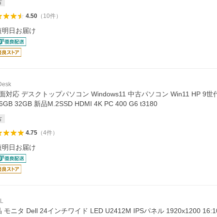
古
4.50
（
10
件
）
短明日お届け
Desk
面対応 デスクトップパソコン Windows11 中古パソコン Win11 HP 9世代 C
6GB 32GB 新品M.2SSD HDMI 4K PC 400 G6 t3180
古
4.75
（
4
件
）
短明日お届け
L
 モニタ Dell 24インチワイド LED U2412M IPSパネル 1920x1200 16