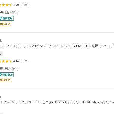
4.25
（
28
件
）
短明日お届け
L
タ 中古 DELL デル 20インチ ワイド E2020 1600x900 非光沢 ディスプレ
古
4.67
（
9
件
）
短明日お届け
L
LL 24インチ E2417H LED モニタ- 1920x1080 フルHD VESA ディスプレイ