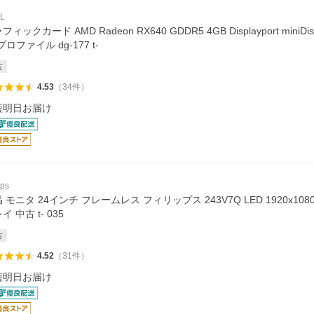
L
フィックカード AMD Radeon RX640 GDDR5 4GB Displayport miniDis
プロファイル dg-177 t-
古
4.53
（
34
件
）
短明日お届け
ips
 モニタ 24インチ フレームレス フィリップス 243V7Q LED 1920x1080
イ 中古 t- 035
古
4.52
（
31
件
）
短明日お届け