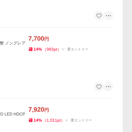
7,700
円
角度調整 ノングレア
14
%
（
983
pt
）
要エントリー
7,920
円
 LED HDCP
14
%
（
1,011
pt
）
要エントリー