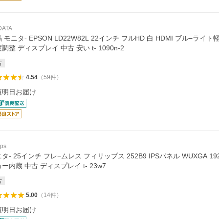
 DATA
 モニタ- EPSON LD22W82L 22インチ フルHD 白 HDMI ブル−ライト軽減
調整 ディスプレイ 中古 安い t- 1090n-2
古
4.54
（
59
件
）
短明日お届け
ips
タ- 25インチ フレ−ムレス フィリップス 252B9 IPSパネル WUXGA 192
ー内蔵 中古 ディスプレイ t- 23w7
古
5.00
（
14
件
）
短明日お届け