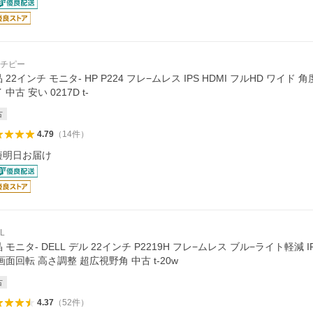
チピー
 22インチ モニタ- HP P224 フレ−ムレス IPS HDMI フルHD ワイド
 中古 安い 0217D t-
古
4.79
（
14
件
）
短明日お届け
L
 モニタ- DELL デル 22インチ P2219H フレ−ムレス ブル−ライト軽減 
画面回転 高さ調整 超広視野角 中古 t-20w
古
4.37
（
52
件
）