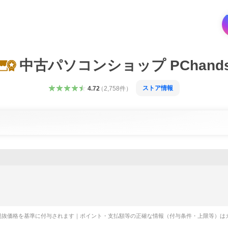
中古パソコンショップ PChand
ストア情報
4.72
（
2,758
件
）
税抜価格を基準に付与されます｜ポイント・支払額等の正確な情報（付与条件・上限等）は