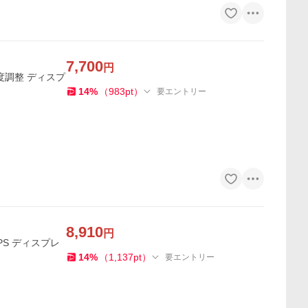
7,700
円
 角度調整 ディスプ
14
%
（
983
pt
）
要エントリー
8,910
円
IPS ディスプレ
14
%
（
1,137
pt
）
要エントリー