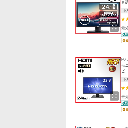
さ調
中
最
I-O
モニ
ピ−カ
中
最