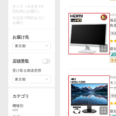
すべて（今注文で2
日以内にお届け）
I-O
今注文で明日までに
液晶
お届け
角度
中
お届け先
東京都
最
店頭受取
受け取る都道府県
Phil
東京都
モニ
ーカ
カテゴリ
中
機種別
68
件
最