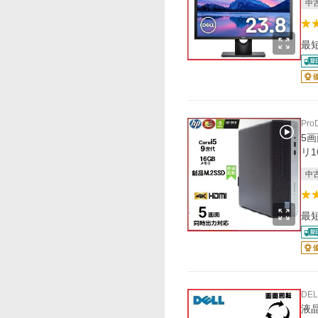
中
最
Pro
5画
リ1
中
最
DEL
液晶