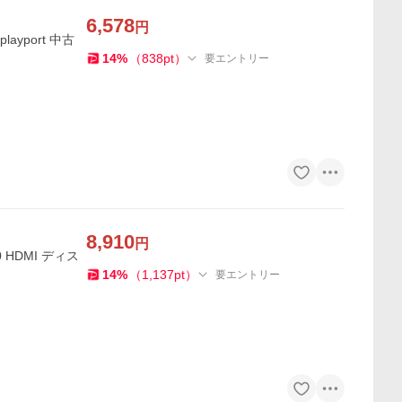
6,578
円
playport 中古
14
%
（
838
pt
）
要エントリー
8,910
円
 HDMI ディス
14
%
（
1,137
pt
）
要エントリー