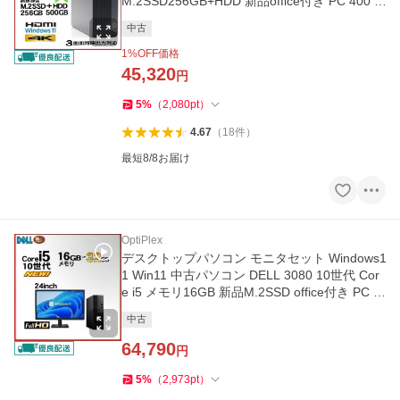
M.2SSD256GB+HDD 新品office付き PC 400 G
7 dg105
中古
1
%OFF価格
45,320
円
5
%
（
2,080
pt
）
4.67
（
18
件
）
最短8/8お届け
OptiPlex
デスクトップパソコン モニタセット Windows1
1 Win11 中古パソコン DELL 3080 10世代 Cor
e i5 メモリ16GB 新品M.2SSD office付き PC 0
571
中古
64,790
円
5
%
（
2,973
pt
）