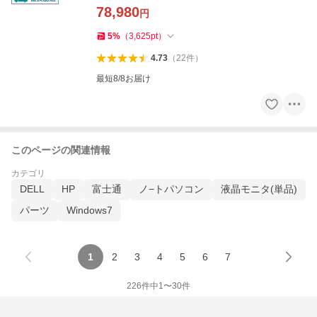
78,980
円
5
%
（
3,625
pt
）
4.73
（
22
件
）
最短8/8お届け
このページの関連情報
カテゴリ
DELL
HP
富士通
ノ−トパソコン
液晶モニタ(単品)
パーツ
Windows7
1
2
3
4
5
6
7
226
件中
1
〜
30
件