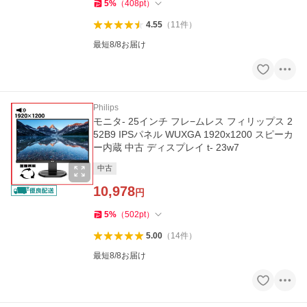
5
%
（
408
pt
）
4.55
（
11
件
）
最短8/8お届け
Philips
モニタ- 25インチ フレ−ムレス フィリップス 2
52B9 IPSパネル WUXGA 1920x1200 スピーカ
ー内蔵 中古 ディスプレイ t- 23w7
中古
10,978
円
5
%
（
502
pt
）
5.00
（
14
件
）
最短8/8お届け