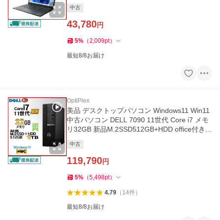
1337
中古
43,780
円
5
%
（
2,009
pt
）
最短8/8お届け
OptiPlex
美品 デスクトップパソコン Windows11 Win11
中古パソコン DELL 7090 11世代 Core i7 メモ
リ32GB 新品M.2SSD512GB+HDD office付き P
C 0330a
中古
119,790
円
5
%
（
5,498
pt
）
4.79
（
14
件
）
最短8/8お届け