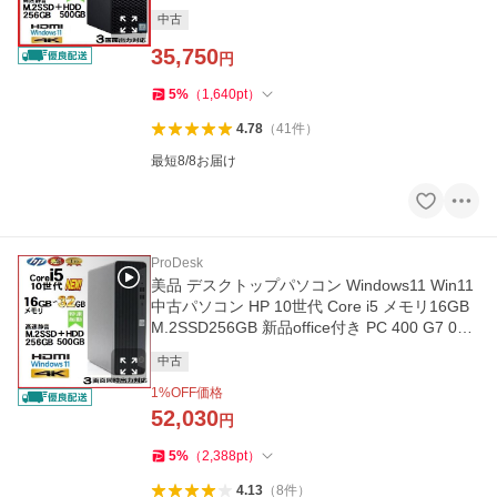
066
中古
35,750
円
5
%
（
1,640
pt
）
4.78
（
41
件
）
最短8/8お届け
ProDesk
美品 デスクトップパソコン Windows11 Win11
中古パソコン HP 10世代 Core i5 メモリ16GB
M.2SSD256GB 新品office付き PC 400 G7 026
3a
中古
1
%OFF価格
52,030
円
5
%
（
2,388
pt
）
4.13
（
8
件
）