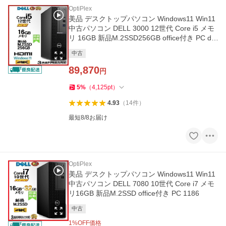
OptiPlex
美品 デスクトップパソコン Windows11 Win11
中古パソコン DELL 3000 12世代 Core i5 メモ
リ 16GB 新品M.2SSD256GB office付き PC d3
92
中古
89,870
円
5
%
（
4,125
pt
）
4.93
（
14
件
）
最短8/8お届け
OptiPlex
美品 デスクトップパソコン Windows11 Win11
中古パソコン DELL 7080 10世代 Core i7 メモ
リ16GB 新品M.2SSD office付き PC 1186
中古
1
%OFF価格