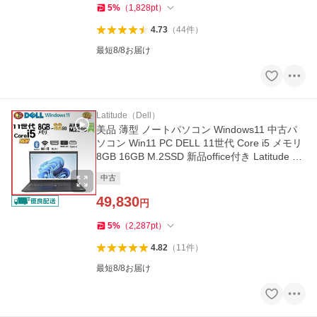
5
%
（
1,828
pt
）
4.73
（
44
件
）
最短8/8お届け
Latitude（Dell）
美品 薄型 ノートパソコン Windows11 中古パ
ソコン Win11 PC DELL 11世代 Core i5 メモリ
8GB 16GB M.2SSD 新品office付き Latitude 35
20 15.6 1467
中古
49,830
円
5
%
（
2,287
pt
）
4.82
（
11
件
）
最短8/8お届け