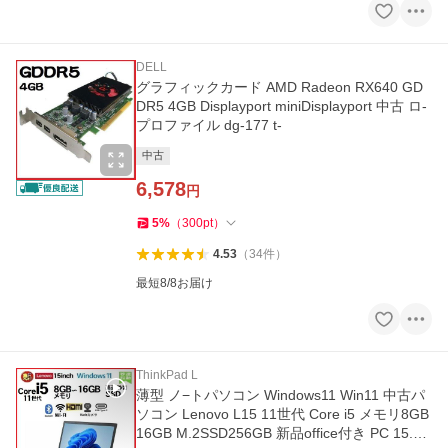
DELL
グラフィックカード AMD Radeon RX640 GD
DR5 4GB Displayport miniDisplayport 中古 ロ-
プロファイル dg-177 t-
中古
6,578
円
5
%
（
300
pt
）
4.53
（
34
件
）
最短8/8お届け
ThinkPad L
薄型 ノ−トパソコン Windows11 Win11 中古パ
ソコン Lenovo L15 11世代 Core i5 メモリ8GB
16GB M.2SSD256GB 新品office付き PC 15.6