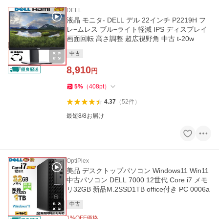
DELL
液晶 モニタ- DELL デル 22インチ P2219H フ
レ−ムレス ブル−ライト軽減 IPS ディスプレイ
画面回転 高さ調整 超広視野角 中古 t-20w
中古
8,910
円
5
%
（
408
pt
）
4.37
（
52
件
）
最短8/8お届け
OptiPlex
美品 デスクトップパソコン Windows11 Win11
中古パソコン DELL 7000 12世代 Core i7 メモ
リ32GB 新品M.2SSD1TB office付き PC 0006a
中古
1
%OFF価格