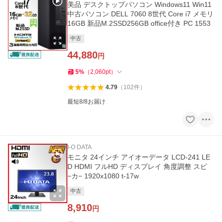
美品 デスクトップパソコン Windows11 Win11
中古パソコン DELL 7060 8世代 Core i7 メモリ
16GB 新品M.2SSD256GB office付き PC 1553
中古
44,880
円
5
%
（
2,060
pt
）
4.79
（
102
件
）
最短8/8お届け
I-O DATA
モニタ 24インチ アイオーデータ LCD-241 LE
D HDMI フルHD ディスプレイ 角度調整 スピ
−カ− 1920x1080 t-17w
中古
8,910
円