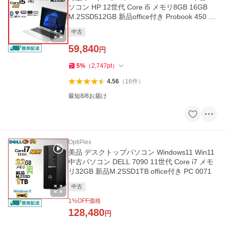
ソコン HP 12世代 Core i5 メモリ8GB 16GB
M.2SSD512GB 新品office付き Probook 450 G
9 15.6 PC na129
中古
59,840
円
5
%
（
2,747
pt
）
4.56
（
16
件
）
最短8/8お届け
OptiPlex
美品 デスクトップパソコン Windows11 Win11
中古パソコン DELL 7090 11世代 Core i7 メモ
リ32GB 新品M.2SSD1TB office付き PC 0071
中古
1
%OFF価格
128,480
円