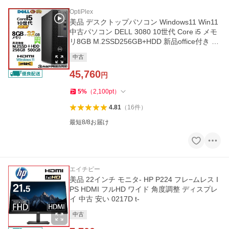
OptiPlex
美品 デスクトップパソコン Windows11 Win11
中古パソコン DELL 3080 10世代 Core i5 メモ
リ8GB M.2SSD256GB+HDD 新品office付き P
C 0542
中古
45,760
円
5
%
（
2,100
pt
）
4.81
（
16
件
）
最短8/8お届け
エイチピー
美品 22インチ モニタ- HP P224 フレ−ムレス I
PS HDMI フルHD ワイド 角度調整 ディスプレ
イ 中古 安い 0217D t-
中古