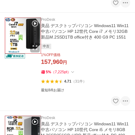
ProDesk
美品 デスクトップパソコン Windows11 Win11
中古パソコン HP 12世代 Core i7 メモリ32GB
新品M.2SSD1TB office付き 400 G9 PC 1551
中古
1
%OFF価格
157,960
円
5
%
（
7,225
pt
）
4.71
（
31
件
）
最短8/8お届け
ProDesk
美品 デスクトップパソコン Windows11 Win11
中古パソコン HP 10世代 Core i5 メモリ8GB