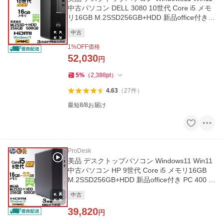
中古パソコン DELL 3080 10世代 Core i5 メモ
リ16GB M.2SSD256GB+HDD 新品office付き P
C d301
中古
1
%OFF価格
52,030
円
5
%
（
2,388
pt
）
4.63
（
27
件
）
最短8/8お届け
ProDesk
美品 デスクトップパソコン Windows11 Win11
中古パソコン HP 9世代 Core i5 メモリ16GB
M.2SSD256GB+HDD 新品office付き PC 400 G
6 0226
中古
39,820
円