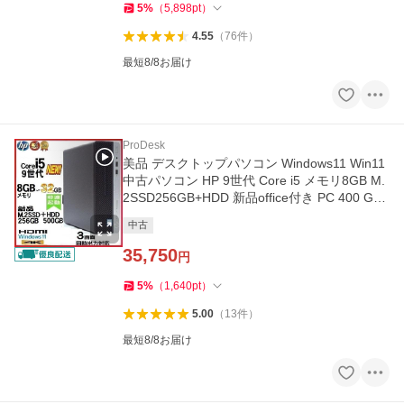
5
%
（
5,898
pt
）
4.55
（
76
件
）
最短8/8お届け
ProDesk
美品 デスクトップパソコン Windows11 Win11
中古パソコン HP 9世代 Core i5 メモリ8GB M.
2SSD256GB+HDD 新品office付き PC 400 G6
1421a
中古
35,750
円
5
%
（
1,640
pt
）
5.00
（
13
件
）
最短8/8お届け