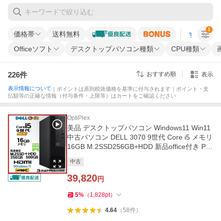
1
価格帯
送料無料
すべての条
Officeソフト
デスクトップパソコン種類
CPU種類
226
件
おすすめ順
表示
表示情報について
｜ポイントは原則税抜価格を基準に付与されます｜ポイント・支
払額等の正確な情報（付与条件・上限等）はカートをご確認ください
OptiPlex
美品 デスクトップパソコン Windows11 Win11
中古パソコン DELL 3070 9世代 Core i5 メモリ
16GB M.2SSD256GB+HDD 新品office付き PC
0264H
中古
39,820
円
5
%
（
1,828
pt
）
4.64
（
58
件
）