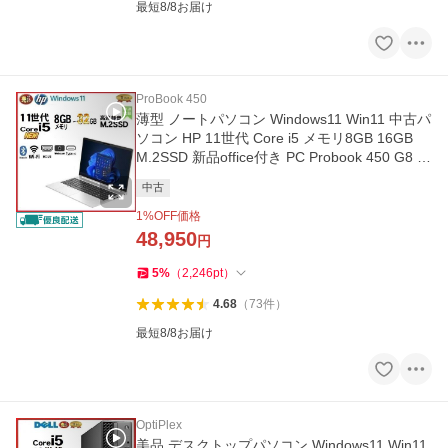
最短8/8お届け
ProBook 450
薄型 ノートパソコン Windows11 Win11 中古パ
ソコン HP 11世代 Core i5 メモリ8GB 16GB
M.2SSD 新品office付き PC Probook 450 G8 1
5.6 dtb257
中古
1
%OFF価格
48,950
円
5
%
（
2,246
pt
）
4.68
（
73
件
）
最短8/8お届け
OptiPlex
美品 デスクトップパソコン Windows11 Win11