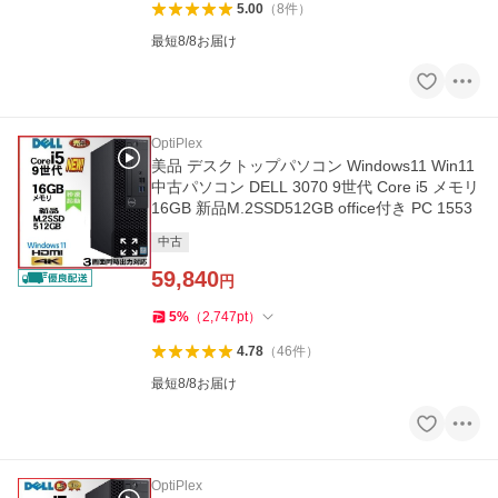
5.00
（
8
件
）
最短8/8お届け
OptiPlex
美品 デスクトップパソコン Windows11 Win11
中古パソコン DELL 3070 9世代 Core i5 メモリ
16GB 新品M.2SSD512GB office付き PC 1553
中古
59,840
円
5
%
（
2,747
pt
）
4.78
（
46
件
）
最短8/8お届け
OptiPlex