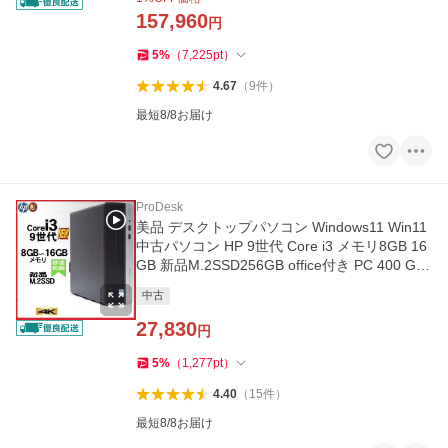
157,960
円
5
%
（
7,225
pt
）
4.67
（
9
件
）
最短8/8お届け
ProDesk
美品 デスクトップパソコン Windows11 Win11
中古パソコン HP 9世代 Core i3 メモリ8GB 16
GB 新品M.2SSD256GB office付き PC 400 G6
d313
中古
27,830
円
5
%
（
1,277
pt
）
4.40
（
15
件
）
最短8/8お届け