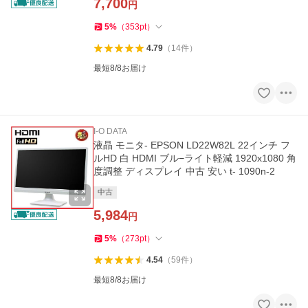
7,700
円
5
%
（
353
pt
）
4.79
（
14
件
）
最短8/8お届け
I-O DATA
液晶 モニタ- EPSON LD22W82L 22インチ フ
ルHD 白 HDMI ブル−ライト軽減 1920x1080 角
度調整 ディスプレイ 中古 安い t- 1090n-2
中古
5,984
円
5
%
（
273
pt
）
4.54
（
59
件
）
最短8/8お届け