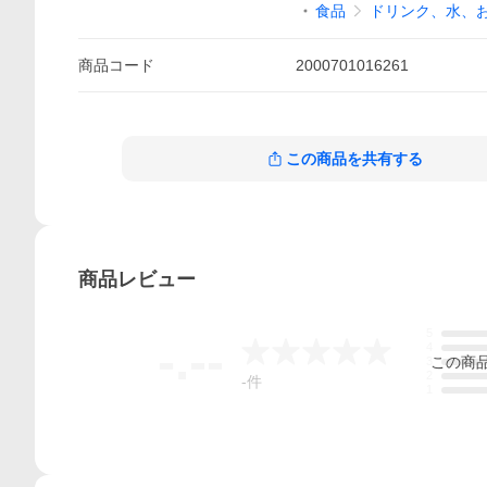
食品
ドリンク、水、
商品
コード
2000701016261
この商品を共有する
商品
レビュー
5
-.--
4
この
商
3
2
-
件
1