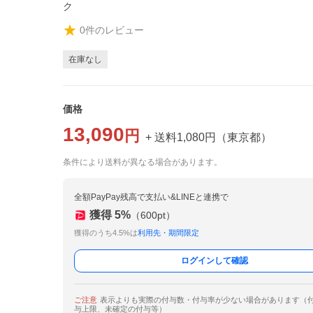
ク
0
件のレビュー
在庫なし
価格
13,090
円
+ 送料
1,080
円
（
東京都
）
条件により送料が異なる場合があります。
全額PayPay残高で支払い&LINEと連携で
獲得
5
%
（
600
pt）
獲得のうち4.5%は
利用先・期間限定
ログインして確認
ご注意
表示よりも実際の付与数・付与率が少ない場合があります（
与上限、未確定の付与等）