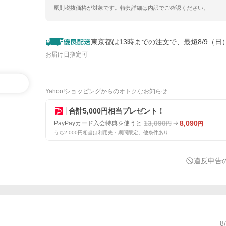
原則税抜価格が対象です。特典詳細は内訳でご確認ください。
東京都は13時までの注文で、最短8/9（日
お届け日指定可
Yahoo!ショッピングからのオトクなお知らせ
合計5,000円相当プレゼント！
13,090
8,090
PayPayカード入会特典を使うと
円
円
うち2,000円相当は利用先・期間限定。他条件あり
違反申告
8