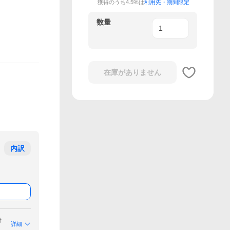
獲得のうち4.5%は
利用先・期間限定
数量
在庫がありません
内訳
付
詳細