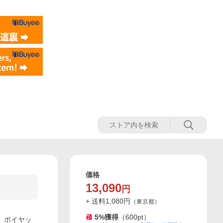
価格
13,090
円
+ 送料
1,080
円
（
東京都
）
5
%獲得
（
600
pt）
ー ポイヤッ