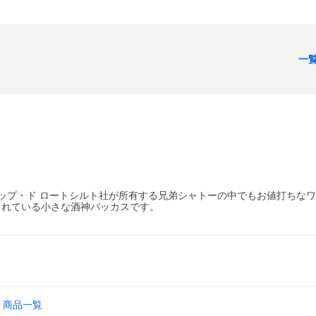
一
ップ・ド ロートシルト社が所有する兄弟シャトーの中でもお値打ちな
されている小さな酒神バッカスです。
商品一覧