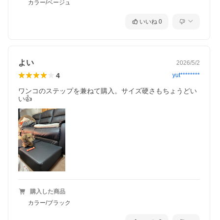
カラー/ベージュ
いいね
0
よい
2026/5/2
4
yut********
ワンコのステップを兼ねて購入。サイズ硬さもちょうどい
い👍
購入した商品
カラー/ブラック