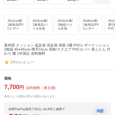
35x2cm厚/
40x5cm厚/
40x5cm厚/
40x8cm厚/
45x
1枚単品/PV
1枚単品/パ
2枚組/パイ
1枚単品/PV
厚/1
Cレザー
イル生地
ル生地
Cレザー
PV
座布団 クッション 低反発 高反発 両面 3層 PVCレザークッション
2枚組 45×45cm×厚手15cm 四角/スクエア PVCカバー 座ぶとん 代
わり 腰 1年保証 送料無料
2
件のレビュー
価格
7,700
円
送料無料
（
東京都
）
条件により送料が異なる場合があります。
全額PayPay残高で支払い&LINEと連携で
内訳