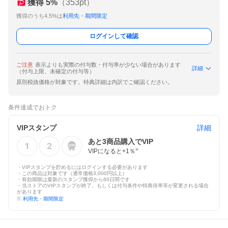
獲得
5
%
（
353
pt）
獲得のうち4.5%は
利用先・期間限定
ログインして確認
ご注意
表示よりも実際の付与数・付与率が少ない場合があります
詳細
（付与上限、未確定の付与等）
原則税抜価格が対象です。特典詳細は内訳でご確認ください。
条件達成でおトク
VIPスタンプ
詳細
あと
3
商品購入でVIP
VIPになると+
1
％
※
・VIPスタンプを貯めるにはログインする必要があります
・この商品は対象です（通常価格3,000円以上）
・有効期限は最新のスタンプ獲得から60日間です
・当ストアのVIPスタンプが終了、もしくは付与条件や特典倍率等が変更される場合
があります
※
利用先・期間限定