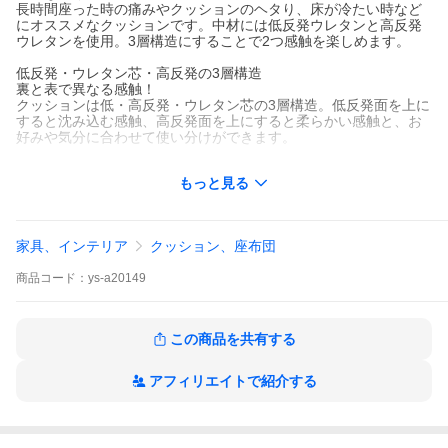
長時間座った時の痛みやクッションのヘタり、床が冷たい時など
にオススメなクッションです。中材には低反発ウレタンと高反発
ウレタンを使用。3層構造にすることで2つ感触を楽しめます。
低反発・ウレタン芯・高反発の3層構造
裏と表で異なる感触！
クッションは低・高反発・ウレタン芯の3層構造。低反発面を上に
すると沈み込む感触、高反発面を上にすると柔らかい感触と、お
好みや気分に合わせて使い分けができます。
高級感溢れるPVCレザー採用
もっと見る
シックで大人な雰囲気
生地は高級感溢れるPVCレザーを使用。PVCレザーは飲み物をこ
ぼした時でもサッと拭けるのでお手入れもカンタンです。
家具、インテリア
クッション、座布団
工夫次第で使い方いろいろ
商品
コード：
ys-a20149
重ねて座る
何段にも重ねて椅子のようにもお使い頂けます。弾力性あるクッ
ションを重ねる事により、贅沢な座り心地を楽しめます。
この商品を共有する
背もたれにして座る
1枚はクッションとして、もう1枚は背もたれとして。組み合わせ
や持ち運びが自由なので、好みの組み合わせやお好きな場所で使
アフィリエイトで紹介する
用できます。
[店舗管理用] ys-a20149 ブラック=a20149 ベージュ=a20150 ブラ
ウン=a20151 爆買