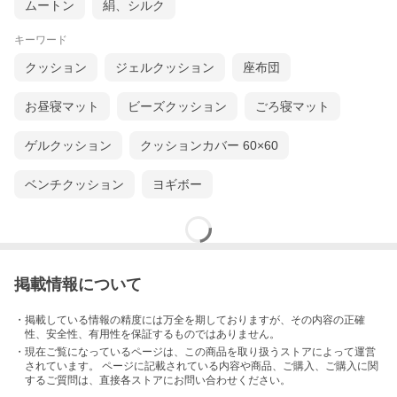
ムートン
絹、シルク
キーワード
クッション
ジェルクッション
座布団
お昼寝マット
ビーズクッション
ごろ寝マット
ゲルクッション
クッションカバー 60×60
ベンチクッション
ヨギボー
掲載情報について
・掲載している情報の精度には万全を期しておりますが、その内容の正確
性、安全性、有用性を保証するものではありません。
・現在ご覧になっているページは、この
商品
を取り扱うストアによって運営
されています。 ページに記載されている内容
や商品、ご購入
、ご購入に関
するご質問は、直接各ストアにお問い合わせください。