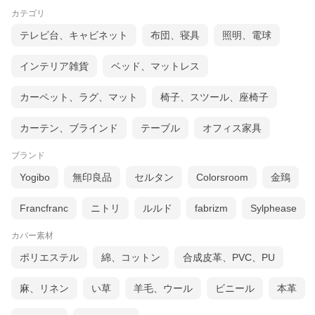
カテゴリ
テレビ台、キャビネット
布団、寝具
照明、電球
インテリア雑貨
ベッド、マットレス
カーペット、ラグ、マット
椅子、スツール、座椅子
カーテン、ブラインド
テーブル
オフィス家具
ブランド
Yogibo
無印良品
セルタン
Colorsroom
金鵄
Francfranc
ニトリ
ルルド
fabrizm
Sylphease
カバー素材
ポリエステル
綿、コットン
合成皮革、PVC、PU
麻、リネン
い草
羊毛、ウール
ビニール
本革