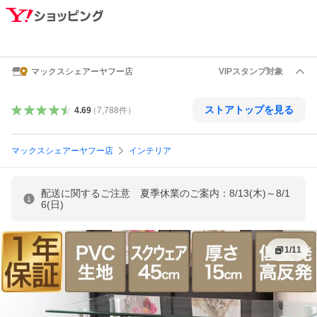
マックスシェアーヤフー店
VIPスタンプ対象
ストアトップを見る
4.69
（
7,788
件
）
マックスシェアーヤフー店
インテリア
配送に関するご注意 夏季休業のご案内：8/13(木)～8/1
6(日)
1
/
11