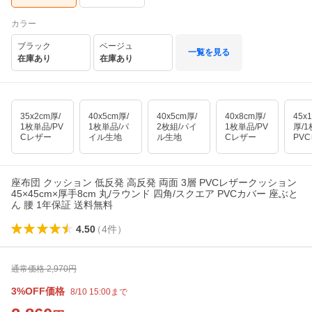
カラー
ブラック
ベージュ
一覧を見る
在庫あり
在庫あり
35x2cm厚/
40x5cm厚/
40x5cm厚/
40x8cm厚/
45x
1枚単品/PV
1枚単品/パ
2枚組/パイ
1枚単品/PV
厚/1
Cレザー
イル生地
ル生地
Cレザー
PV
座布団 クッション 低反発 高反発 両面 3層 PVCレザークッション
45×45cm×厚手8cm 丸/ラウンド 四角/スクエア PVCカバー 座ぶと
ん 腰 1年保証 送料無料
4.50
（
4
件
）
通常価格
2,970
円
3%OFF価格
8/10 15:00まで