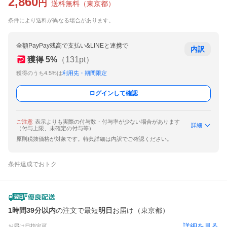
2,860
円
送料無料
（
東京都
）
条件により送料が異なる場合があります。
全額PayPay残高で支払い&LINEと連携で
内訳
獲得
5
%
（
131
pt）
獲得のうち4.5%は
利用先・期間限定
ログインして確認
ご注意
表示よりも実際の付与数・付与率が少ない場合があります
詳細
（付与上限、未確定の付与等）
原則税抜価格が対象です。特典詳細は内訳でご確認ください。
条件達成でおトク
1時間39分以内
の注文で最短
明日
お届け（東京都）
詳細を見る
お届け日指定可