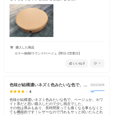
購入した商品
カラー/納期/ラウンド/ベージュ【即日-2営業日】
いいね
0
色味が結構濃いネズミ色みたいな色で、ベ…
2022/3/26
4
rei********
色味が結構濃いネズミ色みたいな色で、ベージュか、ホワ
イト系だと思い購入したので少し残念でした。

その他は厚みもあり、長時間座っても痛くなる事もなくと
ても機能的です！レザーなので汚れもサッと拭いたらとれ