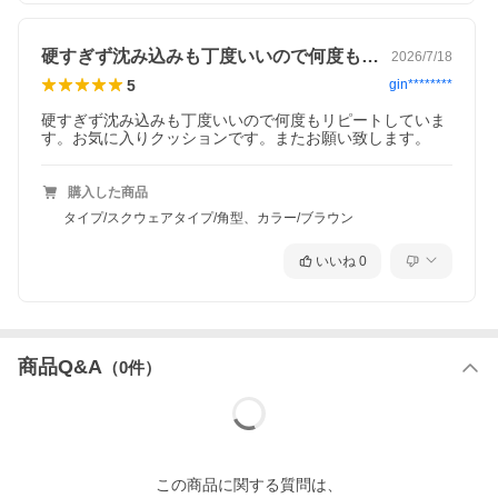
硬すぎず沈み込みも丁度いいので何度もリ…
2026/7/18
5
gin********
硬すぎず沈み込みも丁度いいので何度もリピートしていま
す。お気に入りクッションです。またお願い致します。
購入した商品
タイプ/スクウェアタイプ/角型、カラー/ブラウン
いいね
0
商品Q&A
（
0
件）
この
商品
に関する質問は、