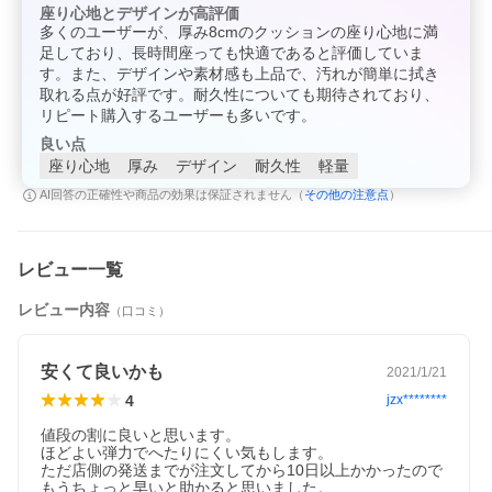
座り心地とデザインが高評価
多くのユーザーが、厚み8cmのクッションの座り心地に満
足しており、長時間座っても快適であると評価していま
す。また、デザインや素材感も上品で、汚れが簡単に拭き
取れる点が好評です。耐久性についても期待されており、
リピート購入するユーザーも多いです。
良い点
座り心地
厚み
デザイン
耐久性
軽量
その他の注意点
AI回答の正確性や商品の効果は保証されません（
）
レビュー一覧
レビュー内容
（口コミ）
安くて良いかも
2021/1/21
4
jzx********
値段の割に良いと思います。

ほどよい弾力でへたりにくい気もします。

ただ店側の発送までが注文してから10日以上かかったので
もうちょっと早いと助かると思いました。