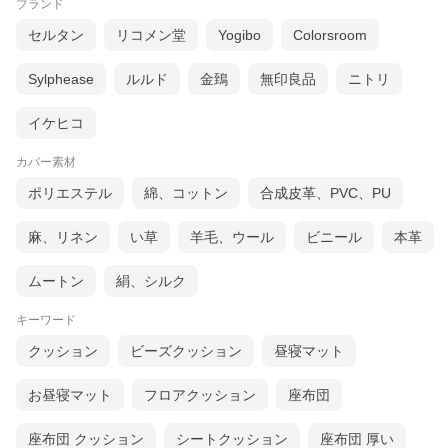
ブランド
セルタン
リコメン堂
Yogibo
Colorsroom
Sylphease
ルルド
金鵄
無印良品
ニトリ
イケヒコ
カバー素材
ポリエステル
綿、コットン
合成皮革、PVC、PU
麻、リネン
い草
羊毛、ウール
ビニール
本革
ムートン
絹、シルク
キーワード
クッション
ビーズクッション
昼寝マット
お昼寝マット
フロアクッション
座布団
座布団 クッション
シートクッション
座布団 厚い