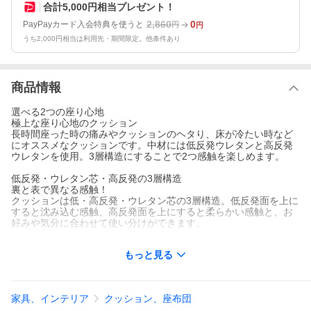
合計5,000円相当プレゼント！
2,860
0
PayPayカード入会特典を使うと
円
円
うち2,000円相当は利用先・期間限定。他条件あり
商品情報
選べる2つの座り心地
極上な座り心地のクッション
長時間座った時の痛みやクッションのヘタり、床が冷たい時など
にオススメなクッションです。中材には低反発ウレタンと高反発
ウレタンを使用。3層構造にすることで2つ感触を楽しめます。
低反発・ウレタン芯・高反発の3層構造
裏と表で異なる感触！
クッションは低・高反発・ウレタン芯の3層構造。低反発面を上に
すると沈み込む感触、高反発面を上にすると柔らかい感触と、お
好みや気分に合わせて使い分けができます。
高級感溢れるPVCレザー採用
もっと見る
シックで大人な雰囲気
生地は高級感溢れるPVCレザーを使用。PVCレザーは飲み物をこ
ぼした時でもサッと拭けるのでお手入れもカンタンです。
家具、インテリア
クッション、座布団
工夫次第で使い方いろいろ