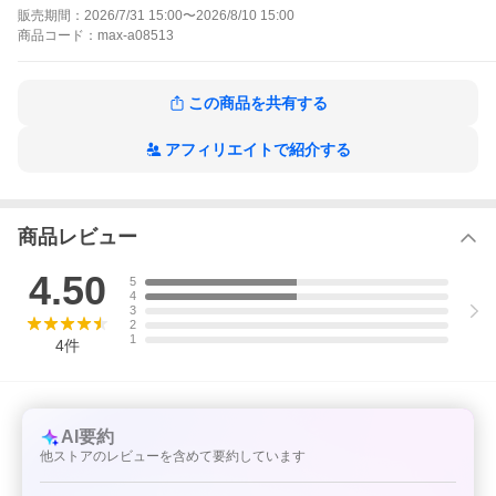
販売期間：
2026/7/31 15:00
〜
2026/8/10 15:00
重ねて座る
何段にも重ねて椅子のようにもお使い頂けます。弾力性あるクッ
商品
コード：
max-a08513
ションを重ねる事により、贅沢な座り心地を楽しめます。
[店舗管理用] max-a08513 スクウェアタイプ/角型#ブラック=a110
この商品を共有する
60 スクウェアタイプ/角型#ベージュ=a11061 スクウェアタイプ/
角型#ブラウン=a11062 ラウンドタイプ/丸型#ブラック=a11065
ラウンドタイプ/丸型#ベージュ=a11066 ラウンドタイプ/丸型#ブ
アフィリエイトで紹介する
ラウン=a11067 爆買
商品レビュー
4.50
5
4
3
2
1
4
件
AI要約
他ストアのレビューを含めて要約しています