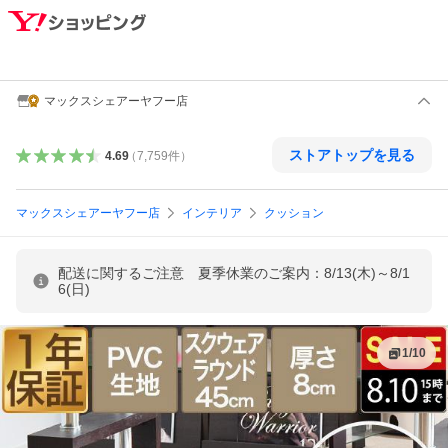
マックスシェアーヤフー店
ストアトップを見る
4.69
（
7,759
件
）
マックスシェアーヤフー店
インテリア
クッション
配送に関するご注意 夏季休業のご案内：8/13(木)～8/1
6(日)
1
/
10