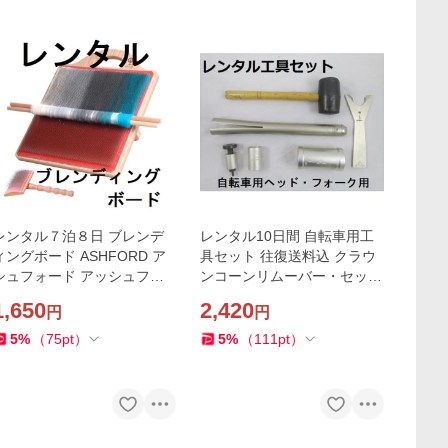
レンタル７泊８日 ブレンデ
レンタル10日間 自転車用工
ィングボード ASHFORD ア
具セット 往復送料込 クラウ
シュフォード アッシュフォ
ンコーンリムーバー・セッタ
ード スピニング 手紡ぎ 羊毛
ー・スターナットセッター
1,650
2,420
円
円
フェルト 手織 羊毛 カーダー
ワン抜き フォーク交換
lending board
5
%
（
75
pt
）
5
%
（
111
pt
）