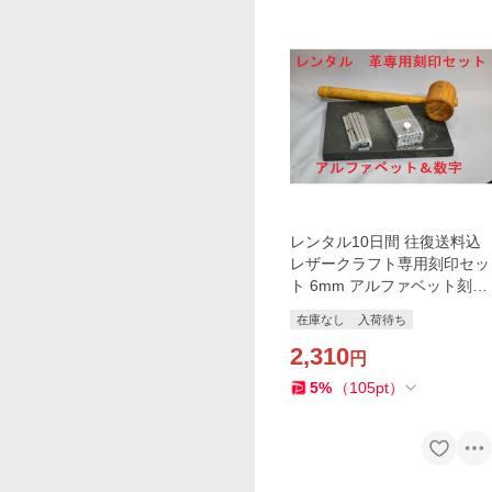
レンタル10日間 往復送料込
レザークラフト専用刻印セッ
ト 6mm アルファベット刻印
棒セット 数字刻印棒セット
在庫なし
入荷待ち
クラフト社
2,310
円
5
%
（
105
pt
）