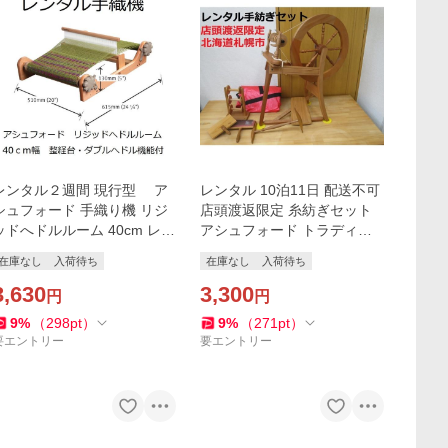
ンタル２週間 現行型 ア
レンタル 10泊11日 配送不可
シュフォード 手織り機 リジ
店頭渡返限定 糸紡ぎセット
ッドへドルルーム 40cm レン
アシュフォード トラディシ
タル 手織機 織機
ョナル糸車 紬車 紡ぎ車 ホー
在庫なし
入荷待ち
在庫なし
入荷待ち
ムスパン
3,630
3,300
円
円
9
%
（
298
pt
）
9
%
（
271
pt
）
要エントリー
要エントリー