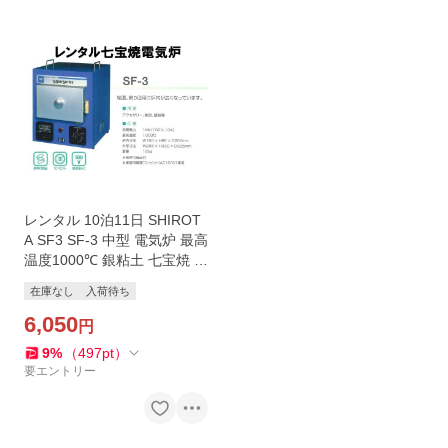
レンタル 10泊11日 SHIROT
A SF3 SF-3 中型 電気炉 最高
温度1000℃ 銀粘土 七宝焼 フ
ュージング シルバークレイ
在庫なし
入荷待ち
シルバー粘土 電気釜 七宝焼
き オーブン
6,050
円
9
%
（
497
pt
）
要エントリー