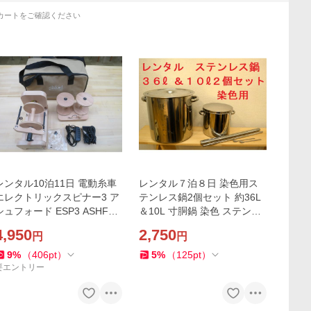
カートをご確認ください
レンタル10泊11日 電動糸車
レンタル７泊８日 染色用ス
エレクトリックスピナー3 ア
テンレス鍋2個セット 約36L
シュフォード ESP3 ASHFO
＆10L 寸胴鍋 染色 ステンレ
RD ハンドカーダー付 電動糸
ス寸胴 北海道 札幌市 ステン
4,950
2,750
円
円
紡ぎ機 レンタル ホームスパ
レスタンク
ン
9
%
（
406
pt
）
5
%
（
125
pt
）
要エントリー