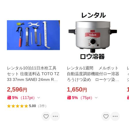
レンタル10泊11日水栓工具
レンタル1週間 メルポット
セット 往復送料込 TOTO TZ
自動温度調節機能付ロー溶器
33 37mm SANEI 24mm R35
ろうけつ染め ローケツ染め
3 46mm 水栓レンチ PR36 水
ろう溶器 ワックス溶器 MEL
2,596
1,650
円
円
栓スパナ PR3350 24〜32m
POT
m KVK PG4 水道工具
b
5
%
（
117
pt
）
5
%
（
75
pt
）
5.00
（
3
件
）