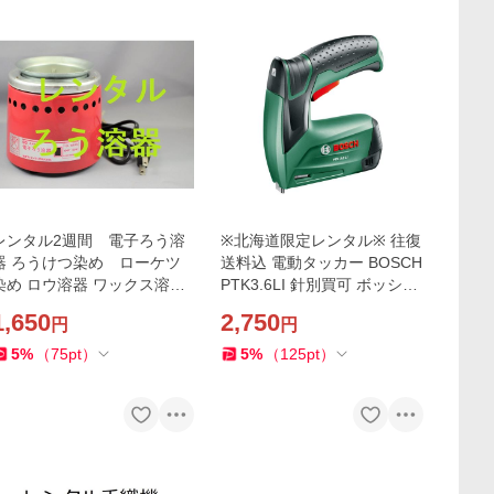
レンタル2週間 電子ろう溶
※北海道限定レンタル※ 往復
器 ろうけつ染め ローケツ
送料込 電動タッカー BOSCH
染め ロウ溶器 ワックス溶器
PTK3.6LI 針別買可 ボッシュ
ロー溶器 桂屋ファイングッ
コードレス タッカー
1,650
2,750
円
円
ズ みやこ染め
5
%
（
75
pt
）
5
%
（
125
pt
）