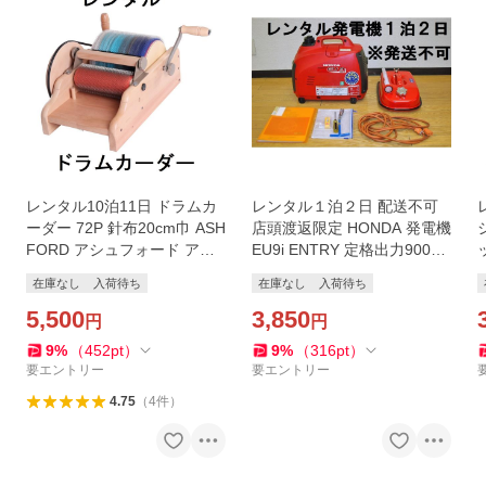
レンタル10泊11日 ドラムカ
レンタル１泊２日 配送不可
レ
ーダー 72P 針布20cm巾 ASH
店頭渡返限定 HONDA 発電機
FORD アシュフォード アッ
EU9i ENTRY 定格出力900VA
シュフォード スピニング 手
ホンダ 北海道 札幌
在庫なし
入荷待ち
在庫なし
入荷待ち
紡ぎ 羊毛フェルト 手織 羊毛
カーダー
5,500
3,850
円
円
9
%
（
452
pt
）
9
%
（
316
pt
）
要エントリー
要エントリー
4.75
（
4
件
）