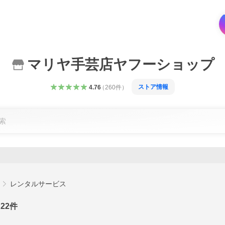
マリヤ手芸店ヤフーショップ
ストア情報
4.76
（
260
件
）
レンタルサービス
22
件