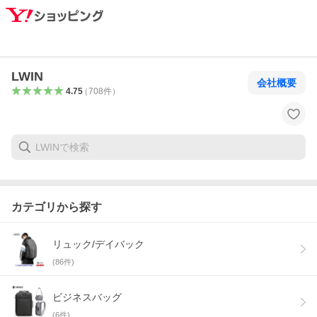
LWIN
会社概要
4.75
（
708
件
）
カテゴリから探す
リュック/デイバック
(
86
件)
ビジネスバッグ
(
6
件)