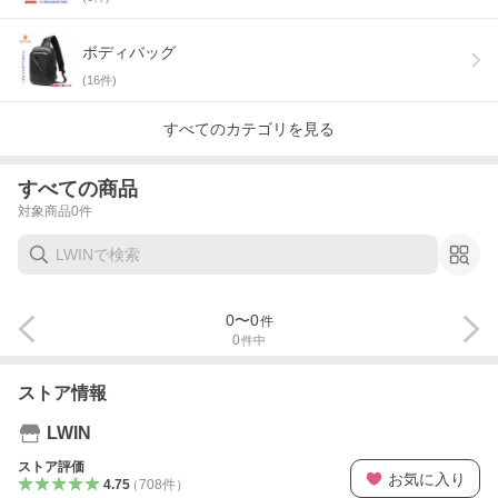
ボディバッグ
(
16
件)
すべてのカテゴリを見る
すべての商品
対象商品
0
件
0
〜
0
件
0
件中
ストア情報
LWIN
ストア評価
お気に入り
4.75
（
708
件
）