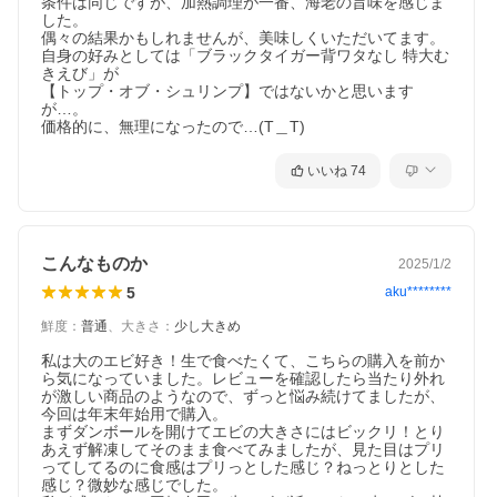
条件は同じですが、加熱調理が一番、海老の旨味を感じま
した。

偶々の結果かもしれませんが、美味しくいただいてます。

自身の好みとしては「ブラックタイガー背ワタなし 特大む
きえび」が

【トップ・オブ・シュリンプ】ではないかと思います
が…。

価格的に、無理になったので…(T＿T)
いいね
74
こんなものか
2025/1/2
5
aku********
鮮度
：
普通
、
大きさ
：
少し大きめ
私は大のエビ好き！生で食べたくて、こちらの購入を前か
ら気になっていました。レビューを確認したら当たり外れ
が激しい商品のようなので、ずっと悩み続けてましたが、
今回は年末年始用で購入。

まずダンボールを開けてエビの大きさにはビックリ！とり
あえず解凍してそのまま食べてみましたが、見た目はプリ
ってしてるのに食感はプリっとした感じ？ねっとりとした
感じ？微妙な感じでした。
