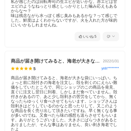
私が感じたのは回転寿司の生エビが近いかな。赤エビは甘
エビのようなねっとり感としっかりとした噛み応えもある
からな〜？

味は残念ながら水っぽく感じ臭みもあるかな？って感じで
した。鮮度はよくわからないですが、火を入れた方が味的
にいいかもしれませんね。
いいね
5
商品が届き開けてみると、海老が大きな袋…
2022/1/31
5
ynh********
商品が届き開けてみると、海老が大きな袋にいっぱい。ち
ょっと前に殻付きの海老を注文し、殻を剥くのにえらい難
儀をしていたところで、同じショップのこの商品を発見、
直ぐに注文し翌日に到着、しかしまだ食べていません。殻
付きがあるので、あと少し殻剥きの苦労をしてから、無く
なったらゆっくり食べさせてもらいます。ショップさんは
殻剥きはどうしているのかなと思ったりして。又このよう
な商品を長く売り出して頂きたいですね。早く無くなる事
が多いのでね。又食べたら味の感想も送らさせてもらいま
す。ありがとうございました。大きさにばらつきがあると
ありましたが、そんな事はありません、良い剥き海老でし
たよ