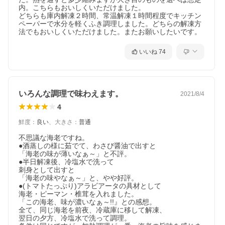
内。こちらもおいしくいただけました。

どちらも庫内解凍２時間、常温解凍１時間程度でキッチン
ペーパーで水分を軽くふき調理しました。どちらの解凍方
法でもおいしくいただけました。またお願いしたいです。
いいね
74
いろんな調理で味わえます。
2021/8/4
4
鮮度
：
良い
、
大きさ
：
普通
不思議な海老ですね。

●酒蒸しの様に茹でて、わさび醤油で出すと

「海老の味が薄いなぁ～」と不評。

●半日解凍後、冷塩水で洗って

刺身として出すと

「海老の味やなぁ～」と、やや好評。

●(トマトたっぷり)アラビアータの具材として

海老・ピーマン・椎茸を入れました。

「この海老、味が濃いなぁ～!!』との感想。

全て、同じ海老を前夜、冷蔵庫に移して解凍、

翌日の夕方、冷塩水で洗って調理。
