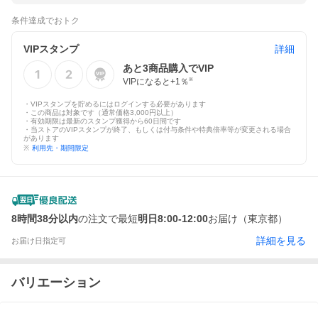
条件達成でおトク
VIPスタンプ
詳細
あと
3
商品購入でVIP
VIPになると+
1
％
※
・VIPスタンプを貯めるにはログインする必要があります
・この商品は対象です（通常価格3,000円以上）
・有効期限は最新のスタンプ獲得から60日間です
・当ストアのVIPスタンプが終了、もしくは付与条件や特典倍率等が変更される場合
があります
※
利用先・期間限定
8時間38分以内
の注文で最短
明日8:00-12:00
お届け（東京都）
詳細を見る
お届け日指定可
バリエーション