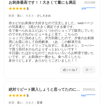
お刺身最高です！！大きくて量にも満足
2021/9/6
5
yhk********
鮮度
：
良い
、
大きさ
：
少し大きめ
赤エビのお刺身が大好きなので注文しました。webページ
の写真通り、1尾が大きく満足できる量です。

生で食べられるエビはいくつかのショップで販売していた
のでそれぞれのレビューをよく見て、こちらの

ショップに決めました。夕方到着したので、夕食のお刺身
用にお皿に出して自然解凍。（あ、この解凍方法

ダメでした？）ドリップも出ずに、生臭みナシ。スーパー
で買う殻付きのものよりずっとおいしいです！

今日届いたばかりなのでこれからいろいろお料理で使いた
いです。が、お刺身が一番かも。食べ尽くしたら

多分リピします。ありがとうございました！！
いいね
7
絶対リピート購入しょうと思ってたのに、…
2020/5/11
5
kao********
鮮度
：
良い
、
大きさ
：
普通