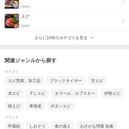
(
65
件)
えび
(
58
件)
さらに10件のカテゴリを見る
関連ジャンルから探す
<divref="https://paypaymall.yahoo.co.jp/store/kouragumi/item/200
002/">
カテゴリ
エビ惣菜、加工品
ブラックタイガー
甘エビ
赤エビ
干しエビ
オマール、ロブスター
伊勢エビ
桜えび
車海老
ボタンエビ
ブランド
甲羅組
しおそう
食の達人
おさかな問屋 魚奏