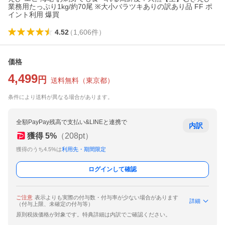
業務用たっぷり1kg/約70尾 ※大小バラツキありの訳あり品 FF ポ
イント利用 爆買
4.52
（
1,606
件
）
価格
4,499
円
送料無料
（
東京都
）
条件により送料が異なる場合があります。
全額PayPay残高で支払い&LINEと連携で
内訳
獲得
5
%
（
208
pt）
獲得のうち4.5%は
利用先・期間限定
ログインして確認
ご注意
表示よりも実際の付与数・付与率が少ない場合があります
詳細
（付与上限、未確定の付与等）
原則税抜価格が対象です。特典詳細は内訳でご確認ください。