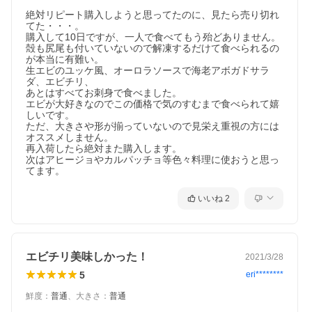
絶対リピート購入しようと思ってたのに、見たら売り切れ
てた・・・。

購入して10日ですが、一人で食べてもう殆どありません。

殻も尻尾も付いていないので解凍するだけて食べられるの
が本当に有難い。

生エビのユッケ風、オーロラソースで海老アボガドサラ
ダ、エビチリ、

あとはすべてお刺身で食べました。

エビが大好きなのでこの価格で気のすむまで食べられて嬉
しいです。

ただ、大きさや形が揃っていないので見栄え重視の方には
オススメしません。

再入荷したら絶対また購入します。

次はアヒージョやカルパッチョ等色々料理に使おうと思っ
てます。
いいね
2
エビチリ美味しかった！
2021/3/28
5
eri********
鮮度
：
普通
、
大きさ
：
普通