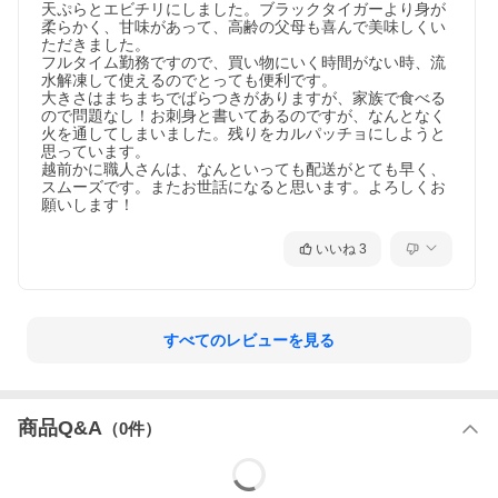
天ぷらとエビチリにしました。ブラックタイガーより身が
柔らかく、甘味があって、高齢の父母も喜んで美味しくい
ただきました。

フルタイム勤務ですので、買い物にいく時間がない時、流
水解凍して使えるのでとっても便利です。

大きさはまちまちでばらつきがありますが、家族で食べる
ので問題なし！お刺身と書いてあるのですが、なんとなく
火を通してしまいました。残りをカルパッチョにしようと
思っています。

越前かに職人さんは、なんといっても配送がとても早く、
スムーズです。またお世話になると思います。よろしくお
▼その他の「むきえび」はコチラ！▼
願いします！
いいね
3
すべてのレビューを見る
特大バナメイエビ
超特大ブラックタイ
特大ブラックタイガ
ガー
ー
商品Q&A
（
0
件）