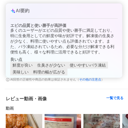
祖の食庵でセール中！
AI要約
エビの品質と使い勝手が高評価
多くのユーザーがエビの品質や使い勝手に満足しており、
特に生食用としての鮮度や味が好評です。解凍後の生臭さ
が少なく、料理に使いやすい点も評価されています。ま
た、バラ凍結されているため、必要な分だけ解凍できる利
便性も高く、様々な料理に活用できると好評です。
良い点
鮮度が良い
生臭さが少ない
使いやすいバラ凍結
美味しい
料理の幅が広がる
その他の注意点
AI回答の正確性や商品の効果は保証されません（
）
一覧で見る
レビュー動画・画像
動画