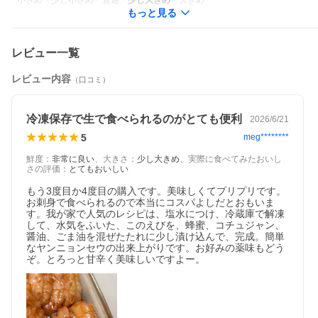
小さめ
・
少し小さめ
・
普通
・
少し大きめ
・
大きめ
もっと見る
レビュー一覧
レビュー内容
（口コミ）
冷凍保存で生で食べられるのがとても便利
2026/6/21
5
meg********
鮮度
：
非常に良い
、
大きさ
：
少し大きめ
、
実際に食べてみたおいし
さの評価
：
とてもおいしい
もう3度目か4度目の購入です。美味しくてプリプリです。
お刺身で食べられるので本当にコスパよしだとおもいま
す。我が家で人気のレシピは、塩水につけ、冷蔵庫で解凍
して、水気をふいた、このえびを、蜂蜜、コチュジャン、
醤油、ごま油を混ぜたたれに少し漬け込んで、完成。簡単
なヤンニョンセウの出来上がりです。お好みの薬味もどう