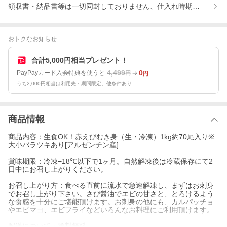
領収書・納品書等は一切同封しておりません、仕入れ時期によりパ
おトクなお知らせ
合計5,000円相当プレゼント！
4,499
0
PayPayカード入会特典を使うと
円
円
うち2,000円相当は利用先・期間限定。他条件あり
商品情報
商品内容：生食OK！赤えびむき身（生・冷凍）1kg約70尾入り※
大小バラツキあり[アルゼンチン産]
賞味期限：冷凍−18℃以下で1ヶ月。自然解凍後は冷蔵保存にて2
日中にお召し上がりください。
お召し上がり方：食べる直前に流水で急速解凍し、まずはお刺身
でお召し上がり下さい。さび醤油でエビの甘さと、とろけるよう
な食感を十分にご堪能頂けます。お刺身の他にも、カルパッチョ
やエビマヨ、エビフライなどいろんなお料理にご利用頂けます。
配送について：送料無料