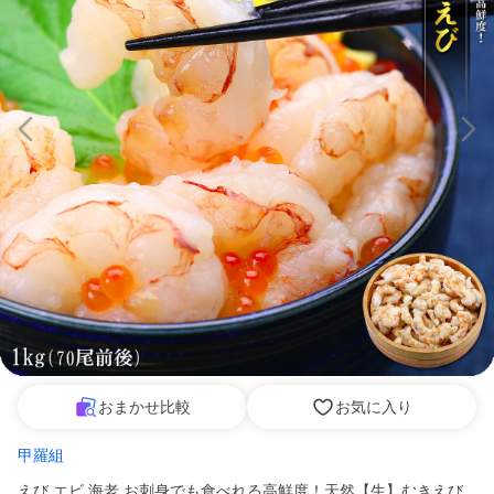
おまかせ比較
お気に入り
甲羅組
えび エビ 海老 お刺身でも食べれる高鮮度！天然【生】むきえび