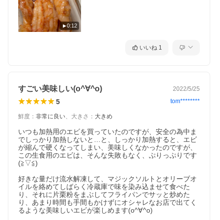
0:12
いいね
1
すごい美味しい(o^∀^o)
2022/5/25
5
tom********
鮮度
：
非常に良い
、
大きさ
：
大きめ
いつも加熱用のエビを買っていたのですが、安全の為中ま
でしっかり加熱しないと…と、しっかり加熱すると、エビ
が縮んで硬くなってしまい、美味しくなかったのですが、
この生食用のエビは、そんな失敗もなく、ぷりっぷりです
(≧▽≦)

好きな量だけ流水解凍して、マジックソルトとオリーブオ
イルを絡めてしばらく冷蔵庫で味を染み込ませて食べた
り、それに片栗粉をまぶしてフライパンでサッと炒めた
り、あまり時間も手間もかけずにオシャレなお店で出てく
るような美味しいエビが楽しめます(o^∀^o)
