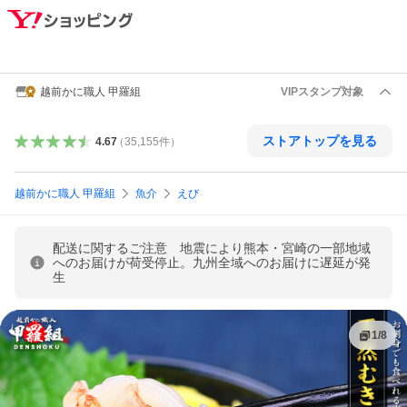
越前かに職人 甲羅組
VIPスタンプ対象
ストアトップを見る
4.67
（
35,155
件
）
越前かに職人 甲羅組
魚介
えび
配送に関するご注意 地震により熊本・宮崎の一部地域
へのお届けが荷受停止。九州全域へのお届けに遅延が発
生
1
/
8