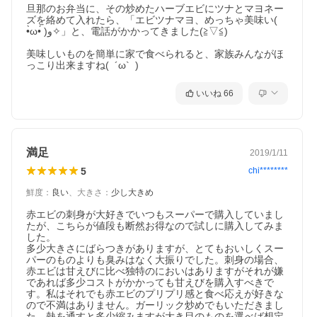
旦那のお弁当に、その炒めたハーブエビにツナとマヨネー
ズを絡めて入れたら、「エビツナマヨ、めっちゃ美味い( 
•̀ω•́ )و✧」と、電話がかかってきました(≧▽≦)

美味しいものを簡単に家で食べられると、家族みんながほ
っこり出来ますね(  ´ω`  )
いいね
66
満足
2019/1/11
5
chi********
鮮度
：
良い
、
大きさ
：
少し大きめ
赤エビの刺身が大好きでいつもスーパーで購入していまし
たが、こちらが値段も断然お得なので試しに購入してみま
した。

多少大きさにばらつきがありますが、とてもおいしくスー
パーのものよりも臭みはなく大振りでした。刺身の場合、
赤エビは甘えびに比べ独特のにおいはありますがそれが嫌
であれば多少コストがかかっても甘えびを購入すべきで
す。私はそれでも赤エビのプリプリ感と食べ応えが好きな
ので不満はありません。ガーリック炒めでもいただきまし
た。熱を通すと多少縮みますが大き目のものを選べば想定