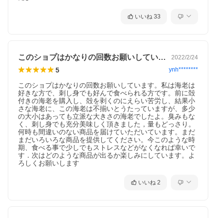
いいね
33
このショプはかなりの回数お願いしていま…
2022/2/24
5
ynh********
このショプはかなりの回数お願いしています。私は海老は
好きな方で、刺し身でも好んで食べられる方です。前に殻
付きの海老を購入し、殻を剥くのにえらい苦労し、結果小
さな海老に、この海老は不揃いとうたっていますが、多少
の大小はあっても立派な大きさの海老でしたよ。臭みもな
く、刺し身でも充分美味しく頂きました，量もどっさり。
何時も間違いのない商品を届けていただいています。まだ
まだいろいろな商品を提供してください。今このような時
期、食べる事で少しでもストレスなどがなくなれば幸いで
す．次はどのような商品が出るか楽しみにしています。よ
ろしくお願いします
いいね
2