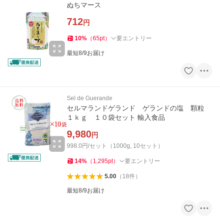
ぬちマース
712
円
10
%
（
65
pt
）
要エントリー
最短8/9お届け
Sel de Guerande
セルマランドゲランド ゲランドの塩 顆粒
１ｋｇ １０袋セット 輸入食品
9,980
円
998.0円/セット（1000g, 10セット）
14
%
（
1,295
pt
）
要エントリー
5.00
（
18
件
）
最短8/9お届け