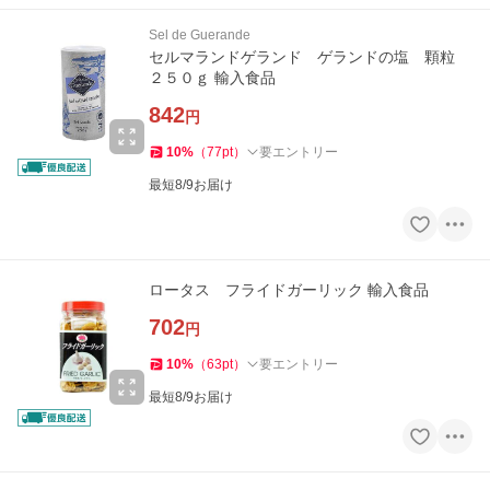
Sel de Guerande
セルマランドゲランド ゲランドの塩 顆粒
２５０ｇ 輸入食品
842
円
10
%
（
77
pt
）
要エントリー
最短8/9お届け
ロータス フライドガーリック 輸入食品
702
円
10
%
（
63
pt
）
要エントリー
最短8/9お届け