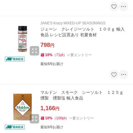
JANE'S Krazy MIXED-UP SEASONINGS
ジェーン クレイジーソルト １００ｇ 輸入
食品 レシピ設置あり 初夏食材
798
円
10
%
（
71
pt
）
要エントリー
最短8/9お届け
マルドン スモーク シーソルト １２５ｇ
燻製 燻製塩 輸入食品
1,166
円
10
%
（
106
pt
）
要エントリー
最短8/9お届け