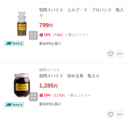
朝岡スパイス エルブ・ド・プロバンス 瓶入
り
799
円
10
%
（
72
pt
）
要エントリー
最短8/9お届け
朝岡スパイス
朝岡スパイス 炒め玉葱 瓶入り
1,285
円
10
%
（
117
pt
）
要エントリー
最短8/9お届け