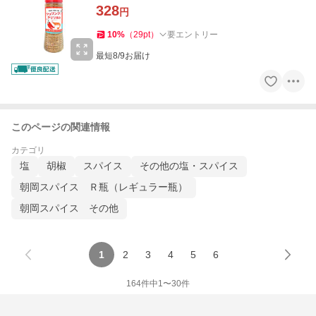
328
円
10
%
（
29
pt
）
要エントリー
最短8/9お届け
このページの関連情報
カテゴリ
塩
胡椒
スパイス
その他の塩・スパイス
朝岡スパイス Ｒ瓶（レギュラー瓶）
朝岡スパイス その他
1
2
3
4
5
6
164
件中
1
〜
30
件