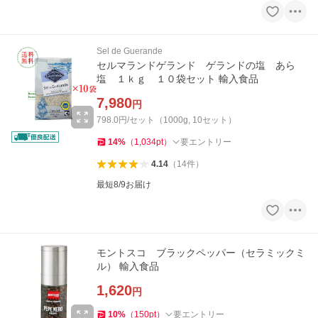
Sel de Guerande
セルマランドゲランド ゲランドの塩 あら
塩 １ｋｇ １０袋セット 輸入食品
7,980
円
798.0円/セット（1000g, 10セット）
14
%
（
1,034
pt
）
要エントリー
4.14
（
14
件
）
最短8/9お届け
モントスコ ブラックペッパー（セラミックミ
ル） 輸入食品
1,620
円
10
%
（
150
pt
）
要エントリー