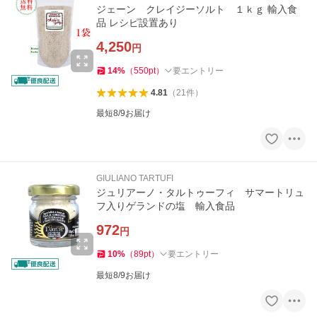
ジェーン クレイジーソルト １ｋｇ 輸入食
品 レシピ設置あり
4,250
円
14
%
（
550
pt
）
要エントリー
4.81
（
21
件
）
最短8/9お届け
GIULIANO TARTUFI
ジュリアーノ・タルトゥーフィ サマートリュ
フ入りゲランドの塩 輸入食品
972
円
10
%
（
89
pt
）
要エントリー
最短8/9お届け