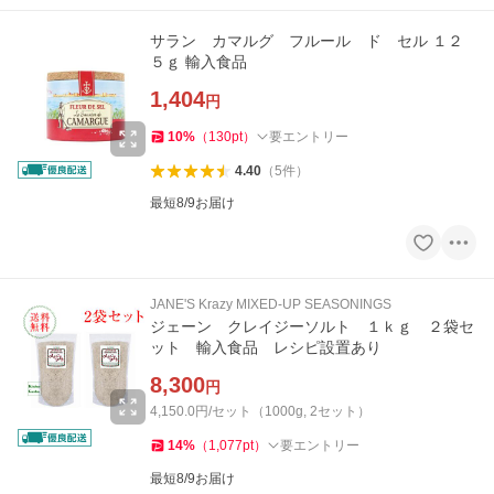
サラン カマルグ フルール ド セル １２
５ｇ 輸入食品
1,404
円
10
%
（
130
pt
）
要エントリー
4.40
（
5
件
）
最短8/9お届け
JANE'S Krazy MIXED-UP SEASONINGS
ジェーン クレイジーソルト １ｋｇ ２袋セ
ット 輸入食品 レシピ設置あり
8,300
円
4,150.0円/セット（1000g, 2セット）
14
%
（
1,077
pt
）
要エントリー
最短8/9お届け