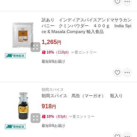
訳あり インディアスパイスアンドマサラカン
パニー クミンパウダー ４００ｇ India Spi
ce & Masala Company 輸入食品
1,265
円
10
%
（
116
pt
）
要エントリー
最短8/9お届け
朝岡スパイス
朝岡スパイス 馬告（マーガオ） 瓶入り
918
円
10
%
（
83
pt
）
要エントリー
最短8/9お届け