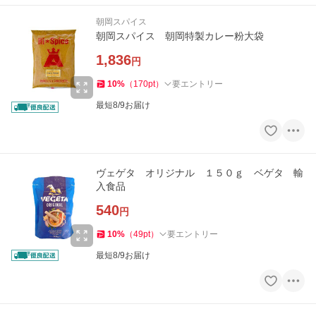
朝岡スパイス
朝岡スパイス 朝岡特製カレー粉大袋
1,836
円
10
%
（
170
pt
）
要エントリー
最短8/9お届け
ヴェゲタ オリジナル １５０ｇ ベゲタ 輸
入食品
540
円
10
%
（
49
pt
）
要エントリー
最短8/9お届け