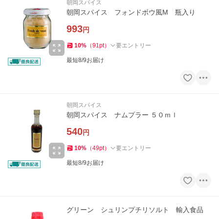
朝岡スパイス
朝岡スパイス フォンドボウ風M 瓶入り
993
円
10
%
（
91
pt
）
要エントリー
最短8/9お届け
朝岡スパイス
朝岡スパイス ナムプラー ５０ｍｌ
540
円
10
%
（
49
pt
）
要エントリー
最短8/9お届け
グリーン シュリンプチリソルト 輸入食品