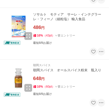
ソサルト モティア サーレ・インテグラー
レ・フィーノ（細粒塩） 輸入食品
486
円
10
%
（
43
pt
）
要エントリー
最短8/9お届け
朝岡スパイス
朝岡スパイス オールスパイス粉末 瓶入り
648
円
10
%
（
60
pt
）
要エントリー
最短8/9お届け