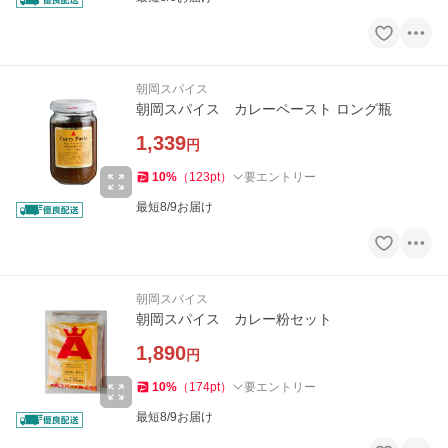
朝岡スパイス
朝岡スパイス カレーペースト ロング瓶
1,339
円
10
%
（
123
pt
）
要エントリー
最短8/9お届け
朝岡スパイス
朝岡スパイス カレー粉セット
1,890
円
10
%
（
174
pt
）
要エントリー
最短8/9お届け