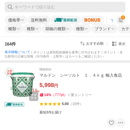
1
価格帯
送料無料
すべての条
種類
種類
胡椒の種類
種類
ブランド
カテ
164
件
おすすめ順
表示
表示情報について
｜ポイントは原則税抜価格を基準に付与されます｜ポイント・支
払額等の正確な情報（付与条件・上限等）はカートをご確認ください
Maldon
マルドン シーソルト １．４ｋｇ 輸入食品
5,998
円
14
%
（
777
pt
）
要エントリー
5.00
（
18
件
）
最短8/9お届け