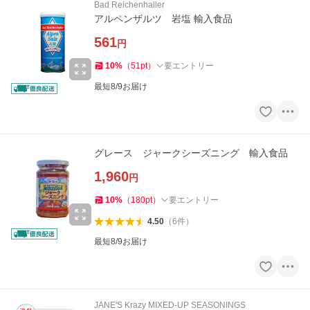
Bad Reichenhaller
アルペンザルツ 岩塩 輸入食品
561
円
10
%
（
51
pt
）
要エントリー
最短8/9お届け
グレース ジャークシーズニング 輸入食品
1,960
円
10
%
（
180
pt
）
要エントリー
4.50
（
6
件
）
最短8/9お届け
JANE'S Krazy MIXED-UP SEASONINGS