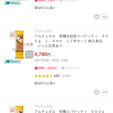
10
%
（
74
pt
）
要エントリー
最短8/11お届け
アルチェネロ
アルチェネロ 有機全粒粉スパゲッティ ５０
０ｇ １．６ｍｍ １２本セット 輸入食品
レシピ設置あり
4,780
円
398.3円/個（500g, 12個）
10
%
（
442
pt
）
要エントリー
4.67
（
15
件
）
最短8/11お届け
アルチェネロ
アルチェネロ 有機スパゲッティ ５００ｇ