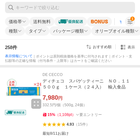
1
価格帯
送料無料
すべての条
種類
タイプ
パッケージ種類
オリーブオイル種類
258
件
おすすめ順
表示
表示情報について
｜ポイントは原則税抜価格を基準に付与されます｜ポイント・支
払額等の正確な情報（付与条件・上限等）はカートをご確認ください
DE CECCO
ディチェコ スパゲッティーニ ＮＯ．１１
５００ｇ １ケース（２４入） 輸入食品
7,980
円
332.5円/個（500g, 24個）
15
%
（
1,108
pt
）
要エントリー
4.93
（
15
件
）
最短8/11お届け