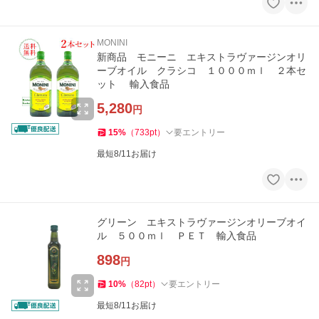
MONINI
新商品 モニーニ エキストラヴァージンオリ
ーブオイル クラシコ １０００ｍｌ ２本セ
ット 輸入食品
5,280
円
15
%
（
733
pt
）
要エントリー
最短8/11お届け
グリーン エキストラヴァージンオリーブオイ
ル ５００ｍｌ ＰＥＴ 輸入食品
898
円
10
%
（
82
pt
）
要エントリー
最短8/11お届け