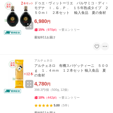
ドゥエ・ヴィットーリエ バルサミコ・ディ・
モデナ Ｉ．Ｇ．Ｐ． １５年熟成タイプ ２
５０ｍｌ ２本セット 輸入食品 夏の食材
6,980
円
15
%
（
970
pt
）
要エントリー
最短8/11お届け
アルチェネロ
アルチェネロ 有機スパゲッティーニ ５００
ｇ １．４ｍｍ １２本セット 輸入食品 夏
の食材
4,780
円
398.3円/個（500g, 12個）
10
%
（
442
pt
）
要エントリー
5.00
（
5
件
）
最短8/11お届け