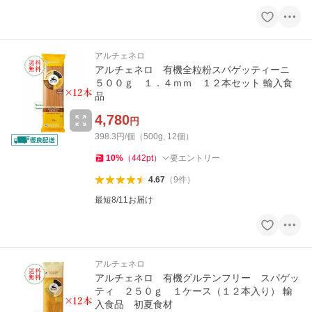
アルチェネロ
アルチェネロ 有機全粒粉スパゲッティーニ
５００ｇ １．４ｍｍ １２本セット 輸入食
品
4,780
円
398.3円/個（500g, 12個）
10
%
（
442
pt
）
要エントリー
4.67
（
9
件
）
最短8/11お届け
アルチェネロ
アルチェネロ 有機グルテンフリー スパゲッ
ティ ２５０ｇ １ケース（１２本入り） 輸
入食品 初夏食材