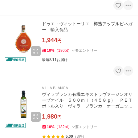
ドゥエ・ヴィットーリエ 樽熟アップルビネガ
ー 輸入食品
1,944
円
10
%
（
180
pt
）
要エントリー
最短8/11お届け
VILLA BLANCA
ヴィラブランカ有機エキストラヴァージンオリ
ーブオイル ５００ｍｌ（４５８ｇ） ＰＥＴ
ボトル入り ヴィラ ブランカ オーガニッ
ク 輸入食品
1,980
円
10
%
（
182
pt
）
要エントリー
5.00
（
3
件
）