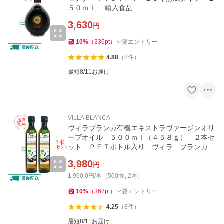
５０ｍｌ 輸入食品
3,630
円
10
%
（
336
pt
）
要エントリー
4.88
（
8
件
）
最短8/11お届け
VILLA BLANCA
ヴィラブランカ有機エキストラヴァージンオリ
ーブオイル ５００ｍｌ（４５８ｇ） ２本セ
ット ＰＥＴボトル入り ヴィラ ブランカ
オーガニック 輸入食品
3,980
円
1,990.0円/本（500ml, 2本）
10
%
（
368
pt
）
要エントリー
4.25
（
8
件
）
最短8/11お届け