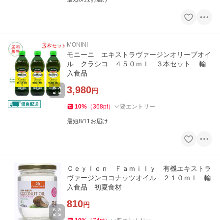
MONINI
モニーニ エキストラヴァージンオリーブオイ
ル クラシコ ４５０ｍｌ ３本セット 輸
入食品
3,980
円
10
%
（
368
pt
）
要エントリー
最短8/11お届け
Ｃｅｙｌｏｎ Ｆａｍｉｌｙ 有機エキストラ
ヴァージンココナッツオイル ２１０ｍｌ 輸
入食品 初夏食材
810
円