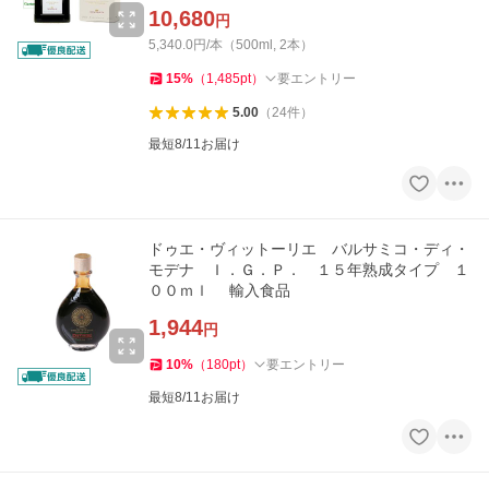
10,680
円
5,340.0円/本（500ml, 2本）
15
%
（
1,485
pt
）
要エントリー
5.00
（
24
件
）
最短8/11お届け
ドゥエ・ヴィットーリエ バルサミコ・ディ・
モデナ Ｉ．Ｇ．Ｐ． １５年熟成タイプ １
００ｍｌ 輸入食品
1,944
円
10
%
（
180
pt
）
要エントリー
最短8/11お届け