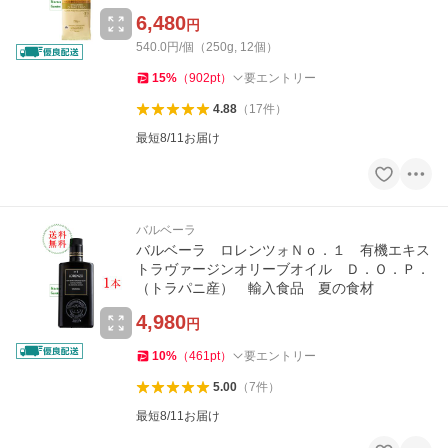
6,480
円
540.0円/個（250g, 12個）
15
%
（
902
pt
）
要エントリー
4.88
（
17
件
）
最短8/11お届け
バルベーラ
バルベーラ ロレンツォＮｏ．１ 有機エキス
トラヴァージンオリーブオイル Ｄ．Ｏ．Ｐ．
（トラパニ産） 輸入食品 夏の食材
4,980
円
10
%
（
461
pt
）
要エントリー
5.00
（
7
件
）
最短8/11お届け