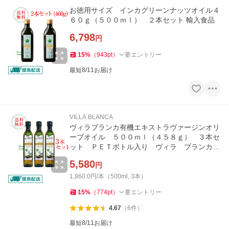
お徳用サイズ インカグリーンナッツオイル４
６０ｇ（５００ｍｌ） ２本セット 輸入食品
6,798
円
15
%
（
943
pt
）
要エントリー
最短8/11お届け
VILLA BLANCA
ヴィラブランカ有機エキストラヴァージンオリ
ーブオイル ５００ｍｌ（４５８ｇ） ３本セ
ット ＰＥＴボトル入り ヴィラ ブランカ
オーガニック 輸入食品
5,580
円
1,860.0円/本（500ml, 3本）
15
%
（
774
pt
）
要エントリー
4.67
（
6
件
）
最短8/11お届け