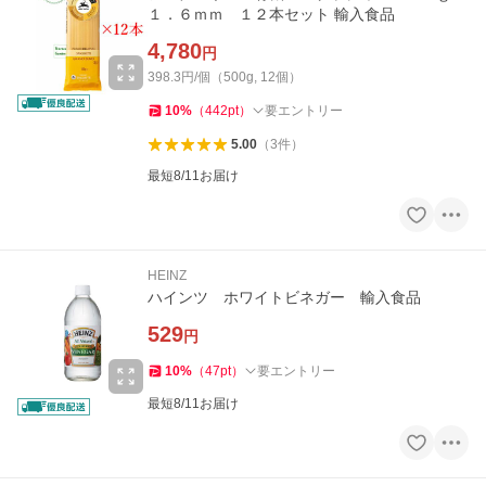
１．６ｍｍ １２本セット 輸入食品
4,780
円
398.3円/個（500g, 12個）
10
%
（
442
pt
）
要エントリー
5.00
（
3
件
）
最短8/11お届け
HEINZ
ハインツ ホワイトビネガー 輸入食品
529
円
10
%
（
47
pt
）
要エントリー
最短8/11お届け