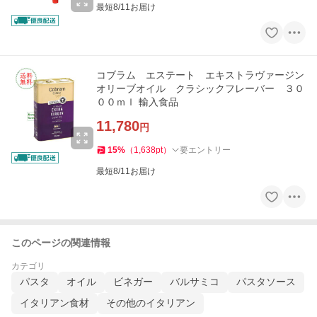
最短8/11お届け
コブラム エステート エキストラヴァージン
オリーブオイル クラシックフレーバー ３０
００ｍｌ 輸入食品
11,780
円
15
%
（
1,638
pt
）
要エントリー
最短8/11お届け
このページの関連情報
カテゴリ
パスタ
オイル
ビネガー
バルサミコ
パスタソース
イタリアン食材
その他のイタリアン