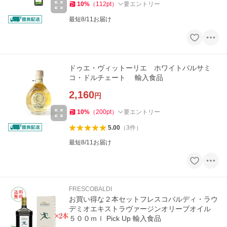
10
%
（
112
pt
）
要エントリー
最短8/11お届け
ドゥエ・ヴィットーリエ ホワイトバルサミ
コ・ドルチェート 輸入食品
2,160
円
10
%
（
200
pt
）
要エントリー
5.00
（
3
件
）
最短8/11お届け
FRESCOBALDI
お買い得な２本セットフレスコバルディ・ラウ
デミオエキストラヴァージンオリーブオイル
５００ｍｌ Pick Up 輸入食品