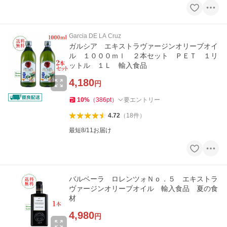
Garcia DE LA Cruz
ガルシア エキストラヴァージンオリーブオイ
ル １０００ｍｌ ２本セット ＰＥＴ １リ
ットル １Ｌ 輸入食品
4,180
円
10
%
（
386
pt
）
要エントリー
4.72
（
18
件
）
最短8/11お届け
バルベーラ ロレンツォＮｏ．５ エキストラ
ヴァージンオリーブオイル 輸入食品 夏の食
材
4,980
円