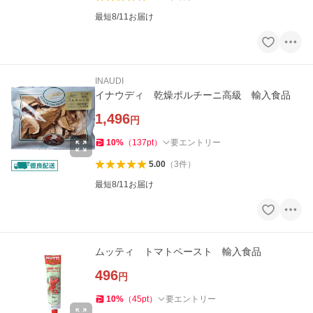
最短8/11お届け
INAUDI
イナウディ 乾燥ポルチーニ高級 輸入食品
1,496
円
10
%
（
137
pt
）
要エントリー
5.00
（
3
件
）
最短8/11お届け
ムッティ トマトペースト 輸入食品
496
円
10
%
（
45
pt
）
要エントリー