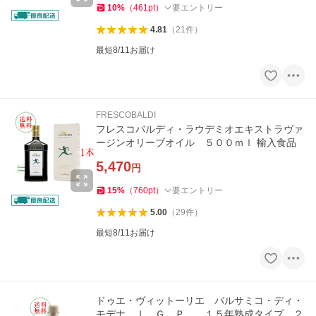
10
%
（
461
pt
）
要エントリー
4.81
（
21
件
）
最短8/11お届け
FRESCOBALDI
フレスコバルディ・ラウデミオエキストラヴァ
ージンオリーブオイル ５００ｍｌ 輸入食品
5,470
円
15
%
（
760
pt
）
要エントリー
5.00
（
29
件
）
最短8/11お届け
ドゥエ・ヴィットーリエ バルサミコ・ディ・
モデナ Ｉ．Ｇ．Ｐ． １５年熟成タイプ ２