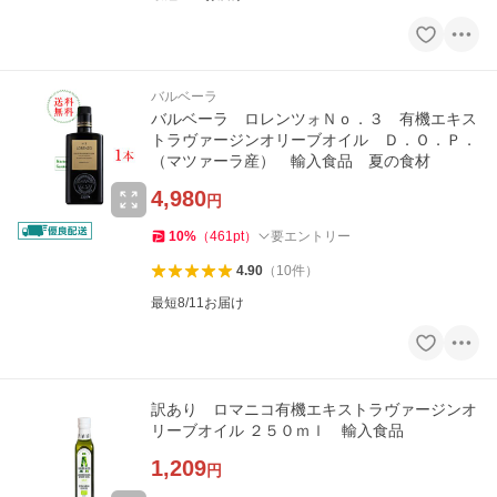
バルベーラ
バルベーラ ロレンツォＮｏ．３ 有機エキス
トラヴァージンオリーブオイル Ｄ．Ｏ．Ｐ．
（マツァーラ産） 輸入食品 夏の食材
4,980
円
10
%
（
461
pt
）
要エントリー
4.90
（
10
件
）
最短8/11お届け
訳あり ロマニコ有機エキストラヴァージンオ
リーブオイル ２５０ｍｌ 輸入食品
1,209
円