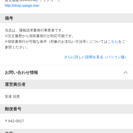
激安通販SANGO-ME ｜サンゴ・ミー
http://shop.sango.me/
備考
当店は、適格請求書発行事業者です。
※注文履歴から領収書発行が対応可能です。
※領収書発行が可能な条件（対象のお支払い方法等）については
こちら
をご
参照ください。
さらに詳しい説明を見る（パソコン版）
お問い合わせ情報
運営責任者
安達 佳恵
郵便番号
〒642-0017