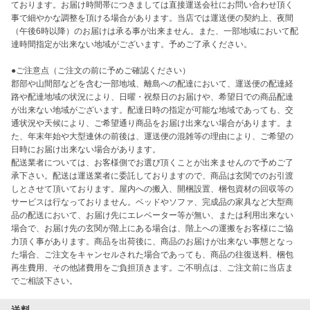
ております。お届け時間帯につきましては直接運送会社にお問い合わせ頂く
事で細やかな調整を頂ける場合があります。当店では運送便の契約上、夜間
（午後6時以降）のお届けは承る事が出来ません。また、一部地域において配
達時間指定が出来ない地域がございます。予めご了承ください。

●ご注意点（ご注文の前に予めご確認ください）

郡部や山間部などを含む一部地域、離島への配達において、運送便の配達経
路や配達地域の状況により、日曜・祝祭日のお届けや、希望日での商品配達
が出来ない地域がございます。配達日時の指定が可能な地域であっても、交
通状況や天候により、ご希望通り商品をお届け出来ない場合があります。ま
た、年末年始や大型連休の前後は、運送便の混雑等の理由により、ご希望の
日時にお届け出来ない場合があります。

配送業者については、お客様側でお選び頂くことが出来ませんので予めご了
承下さい。配送は運送業者に委託しておりますので、商品は玄関でのお引渡
しとさせて頂いております。屋内への搬入、開梱設置、梱包資材の回収等の
サービスは行なっておりません。ベッドやソファ、完成品の家具など大型商
品の配送において、お届け先にエレベーター等が無い、または利用出来ない
場合で、お届け先の玄関が階上にある場合は、階上への運搬をお客様にご協
力頂く事があります。商品を出荷後に、商品のお届けが出来ない事態となっ
た場合、ご注文をキャンセルされた場合であっても、商品の往復送料、梱包
再生費用、その他諸費用をご負担頂きます。ご不明点は、ご注文前に当店ま