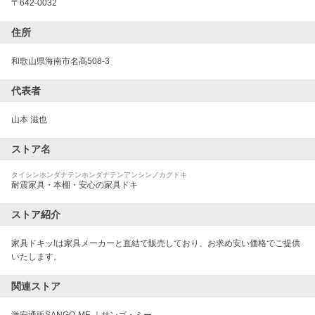
〒
642-0032
住所
和歌山県海南市名高508-3
代表者
山本 滋也
ストア名
タイシンホンダナテンホンダナテンアンシンノカグドキ
耐震家具・本棚・安心の家具ドキ
ストア紹介
家具ドキッ!は家具メーカーと直結で販売しており、お求め安い価格でご提供
いたします。
関連ストア