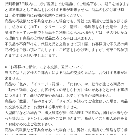
品到着後7日以内に、必ず当店までお電話にてご連絡下さい。期日を過ぎます
と運送事故として返品をお受けする事が出来ません。商品のお受け取り時
は、必ず開梱前に荷物の状態をご確認ください。

商品の汚破損など不具合があった場合でも、弊社にお電話でご連絡を頂く前
に、組み立て（加工）、クリーニング（清掃）、修理等をされた場合、また
試用であっても一度でも商品をご利用になられた場合などは、その後いかな
る理由でも商品の交換や返品に応じる事は出来ません。

不良品や不良部材を、代替え品と交換させて頂く際、お客様側で不良品の簡
易梱包をご協力頂いております。ご迷惑をおかけ致しますが、何卒ご容赦頂
きますようお願い申し上げます。

●「お客様のご都合」による交換、返品について

当店では「お客様のご都合」による商品の交換や返品は、お受けする事が出
来ません。

商品の「色み」「イメージ（質感）」「におい」や、動作が生じる商品の
「動作の強弱」など、お客様各々の感じられ方に違いがあると思われる事柄
につきまして、商品の交換や返品は、お受けする事が出来ません。

商品の「数量」「色やタイプ」「サイズ」を誤ってご注文頂いた場合、商品
の交換や返品は、お受けする事が出来ません。

大型商品などの場合で、搬入経路が狭い等の理由で通常のお届けが出来なか
った場合は、キャンセル費用をご負担頂きます。商品サイズと搬入経路を良
くお確かめの上ご注文下さい。

商品の汚破損など不具合があった場合でも、弊社にお電話でご連絡を頂く前