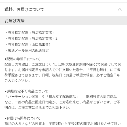
送料、お届けについて
お届け方法
・
当社指定配送（当店指定業者）
・
当社指定配送（当店指定業者）2
・
当社指定配送（山口県出荷）
・
郵送メール便用の配送設定
●配達の希望日について

配達日の希望は、ご注文日より7日以降(大型連休期間を除く)でお受けしてお
ります。お届け指定日を未記入でご注文頂いた場合、「平日お届け」にて出
荷手配させて頂きます。日曜、祝祭日にお届け希望の場合、必ずご指定日を
ご入力ください。

● 納期指定不可商品について

「パーテーション関連」や「組み立て配送商品」、「開梱設置の対応商品」
など、一部の商品に配達日指定が、ご対応出来ない商品がございます。ご不
明点は、ご注文前に当店までご相談下さい。

●お届け時間帯について

商品の大きさなどの性質上、午前9時から午後6時の間でお届けをさせて頂い