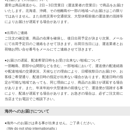
通常は商品発送から、2日～3日営業日（運送業者の営業日）で商品をお届け
いたします。北海道、沖縄、その他離島や一部の地域へのお届けはこの限り
ではありません。また自然災害や交通状況、大型休暇前後の運送便の混雑等
によりお届けが遅延する場合があります。

●出荷のご連絡

ご注文の確定後、商品の在庫を確保し、後日出荷予定が決まり次第、メール
にて出荷予定日のご連絡をさせて頂きます。出荷日当日には、運送業者とお
荷物お問い合せ番号をメールにてご連絡させて頂きます。

●お届けの遅延、配達希望日時をお受け出来ない地域について

一部離島、郡部や山間部などを含む、一部地域において、運送便の配達経路
や配達地域の交通状況、天候などの理由により、日曜祝祭日のお届けや、お
客様ご希望通り、配達日時の指定が出来ない場合があります。配達日時の指
定が可能な地域であっても、同じ理由により、商品のお届けが遅延する場合
があります。また、年末年始や大型連休の前後などで、運送便が混雑する事
により、配達が遅延する場合があります。お急ぎの場合は、必ずご注文前に
海外へのお届けについて
●海外へのお届けは承る事が出来ません。ご了承ください。

（We do not ship internationally.）