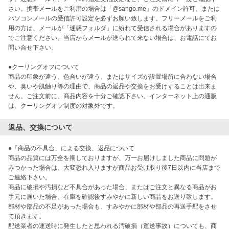
さい。携帯メールをご利用の場合は「@sango.me」のドメイン許可、または
パソコンメールの受信許可設定を必ずお願い致します。フリーメールをご利
用の方は、メールが「迷惑フォルダ」に紛れて受信される場合がありますの
でご注意ください。当店からメールが送られて来ない場合は、お電話にてお
問い合せ下さい。

●クーリングオフについて

商品の印象が違う、色合いが違う、またはサイズが設置場所に合わない場合
や、臭いや肌触り等の理由で、商品の返品や交換をお受けすることは出来ま
せん。ご注文前に、商品内容を十分ご確認下さい。インターネット上の通販
返品、交換について
●「商品の不具合」による交換、返品について

商品の品質には万全を期しておりますが、万一お届けしました商品に問題が
みつかった場合は、大変恐れ入りますが商品お受け取り後7日以内に当店まで
ご連絡下さい。

商品に破損や汚損など不具合があった場合、またはご注文と異なる商品がお
手元に届いた場合、在庫を確認後すみやかに新しい商品をお送り致します。
部材や部品の不足があった場合も、すみやかに部材や部品の再送手配をさせ
て頂きます。

配送業者の運送時に発生したと思われる汚破損（運送事故）についても、商