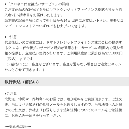
●『クロネコ代金後払いサービス』の詳細
ご注文商品の配達完了を基にヤマトクレジットファイナンス株式会社から購
入者 様へ請求書をお届けいたします。
請求書の記載事項に従って発行日から14日 以内にお支払い下さい。主要なコ
ンビニエンスストアのいずれでもお支 払いできます。
●ご注意
代金後払いのご注文には、ヤマトクレジットファイナンス株式会社の提供す
るク ロネコ代金後払いサービス規約が適用され、サービスの範囲内で個人情
報を提供し、立替払い契約を行います。ご利用限度額は累計残高で55,000円
（税込） までです
（※後払いには、審査がございます。審査が通らない場合はご注文はキャン
セルとさせて頂きます。）
銀行振込（前払い）
●ご注意
北海道、沖縄や一部離島へのお届けは、追加送料をご負担頂きます。ご注文
後、当店より追加送料の見積メールをお送りしますので、当該地域へのお届
けのご注文は、弊社よりお送りします追加送料についてのメールをご確認後
に、お振込み手続きを行って下さい。
----振込先口座----