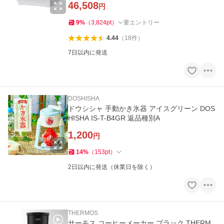
46,508
円
9
%
（
3,824
pt
）
要エントリー
4.44
（
18
件
）
7日以内に発送
DOSHISHA
ドウシシャ 手動かき氷器 アイスグリーン DOS
HISHA IS-T-B4GR 返品種別A
1,200
円
14
%
（
153
pt
）
2日以内に発送（休業日を除く）
THERMOS
サーモス コーヒーメーカー ブラック THERM