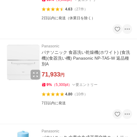
4.63
（
27
件
）
2日以内に発送（休業日を除く）
Panasonic
パナソニック 食器洗い乾燥機(ホワイト) (食洗
機)(食器洗い機) Panasonic NP-TA5-W 返品種
別A
71,933
円
9
%
（
5,300
pt
）
要エントリー
4.80
（
10
件
）
7日以内に発送
Panasonic