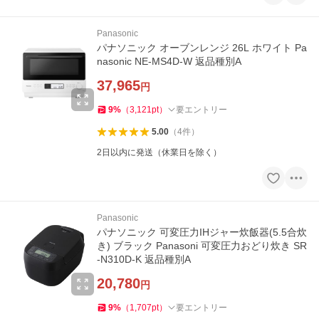
Panasonic
パナソニック オーブンレンジ 26L ホワイト Pa
nasonic NE-MS4D-W 返品種別A
37,965
円
9
%
（
3,121
pt
）
要エントリー
5.00
（
4
件
）
2日以内に発送（休業日を除く）
Panasonic
パナソニック 可変圧力IHジャー炊飯器(5.5合炊
き) ブラック Panasoni 可変圧力おどり炊き SR
-N310D-K 返品種別A
20,780
円
9
%
（
1,707
pt
）
要エントリー