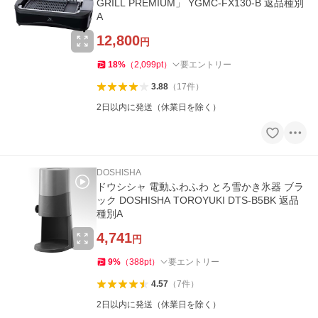
GRILL PREMIUM」 YGMC-FX130-B 返品種別
A
12,800
円
18
%
（
2,099
pt
）
要エントリー
3.88
（
17
件
）
2日以内に発送（休業日を除く）
DOSHISHA
ドウシシャ 電動ふわふわ とろ雪かき氷器 ブラ
ック DOSHISHA TOROYUKI DTS-B5BK 返品
種別A
4,741
円
9
%
（
388
pt
）
要エントリー
4.57
（
7
件
）
2日以内に発送（休業日を除く）