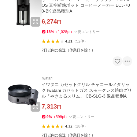
OS 真空断熱ポット コーヒーメーカー ECJ-70
0-BK 返品種別A
6,274
円
18
%
（
1,028
pt
）
要エントリー
4.21
（
52
件
）
2日以内に発送（休業日を除く）
Iwatani
イワタニ カセットグリル チャコールメタリッ
ク Iwatani カセットガス スモークレス焼肉グリ
ル「やきまるスリム」 CB-SLG-3 返品種別A
7,313
円
9
%
（
599
pt
）
要エントリー
4.32
（
28
件
）
2日以内に発送（休業日を除く）