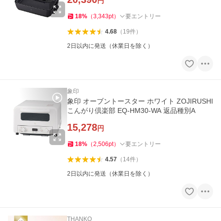
円
18
%
（
3,343
pt
）
要エントリー
4.68
（
19
件
）
2日以内に発送（休業日を除く）
象印
象印 オーブントースター ホワイト ZOJIRUSHI
こんがり倶楽部 EQ-HM30-WA 返品種別A
15,278
円
18
%
（
2,506
pt
）
要エントリー
4.57
（
14
件
）
2日以内に発送（休業日を除く）
THANKO