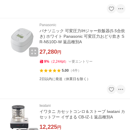
Panasonic
パナソニック 可変圧力IHジャー炊飯器(5.5合炊
き) ホワイト Panasonic 可変圧力おどり炊き S
R-N510D-W 返品種別A
27,280
円
9
%
（
2,244
pt
）
要エントリー
5.00
（
4
件
）
2日以内に発送（休業日を除く）
Iwatani
イワタニ カセットコンロ＆ストーブ Iwatani カ
セットフー イザまる CB-IZ-1 返品種別A
12,225
円