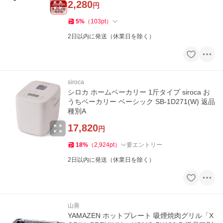
2,280
円
5
%
（
103
pt
）
2日以内に発送（休業日を除く）
siroca
シロカ ホームベーカリー 1斤タイプ siroca お
うちベーカリー ベーシック SB-1D271(W) 返品
種別A
17,820
円
18
%
（
2,924
pt
）
要エントリー
2日以内に発送（休業日を除く）
山善
YAMAZEN ホットプレート 吸煙焼肉グリル「X