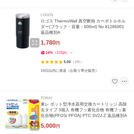
LOGOS
ロゴス ThermoWall 真空断熱 カーボトルホル
ダー(ブラック・容量：600ml) No.81286001
返品種別A
1,780
円
14
%
（
225
pt
）
5.00
（
3
件
）
14日以内に発送（お取り寄せ販売）
TORAY
東レ ポット型浄水器用交換カートリッジ 高除
去タイプ 3個入 有機フッ素化合物 有機フッ素
化合物(PFOS/ PFOA) PTC.SV2J-Z 返品種別A
5,000
円