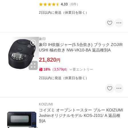
4.33
（
6
件
）
2日以内に発送（休業日を除く）
象印
象印 IH炊飯ジャー(5.5合炊き) ブラック ZOJIR
USHI 極め炊き NW-VK10-BA 返品種別A
21,820
円
18
%
（
3,579
pt
）
要エントリー
2日以内に発送（休業日を除く）
KOIZUMI
コイズミ オーブントースター ブルー KOIZUMI
Joshinオリジナルモデル KOS-J101/ A 返品種
別A