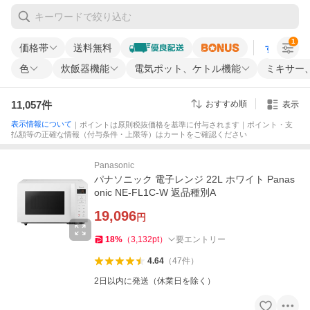
1
価格帯
送料無料
すべての条
色
炊飯器機能
電気ポット、ケトル機能
ミキサー
11,057
件
おすすめ順
表示
表示情報について
｜ポイントは原則税抜価格を基準に付与されます｜ポイント・支
払額等の正確な情報（付与条件・上限等）はカートをご確認ください
Panasonic
パナソニック 電子レンジ 22L ホワイト Panas
onic NE-FL1C-W 返品種別A
19,096
円
18
%
（
3,132
pt
）
要エントリー
4.64
（
47
件
）
2日以内に発送（休業日を除く）