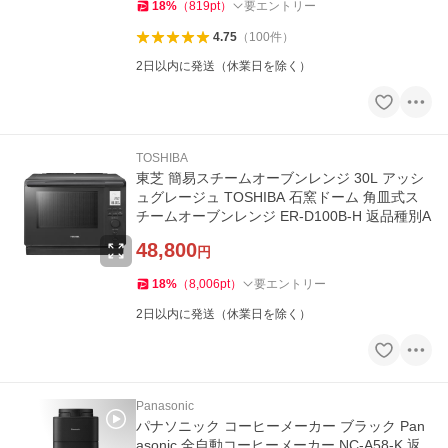
18
%
（
819
pt
）
要エントリー
4.75
（
100
件
）
2日以内に発送（休業日を除く）
TOSHIBA
東芝 簡易スチームオーブンレンジ 30L アッシ
ュグレージュ TOSHIBA 石窯ドーム 角皿式ス
チームオーブンレンジ ER-D100B-H 返品種別A
48,800
円
18
%
（
8,006
pt
）
要エントリー
2日以内に発送（休業日を除く）
Panasonic
パナソニック コーヒーメーカー ブラック Pan
asonic 全自動コーヒーメーカー NC-A58-K 返