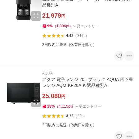
品種別A
21,979
円
9
%
（
1,806
pt
）
要エントリー
4.42
（
31
件
）
2日以内に発送（休業日を除く）
AQUA
アクア 電子レンジ 20L ブラック AQUA 四ツ星
レンジ AQM-KF20A-K 返品種別A
25,080
円
18
%
（
4,115
pt
）
要エントリー
4.33
（
3
件
）
2日以内に発送（休業日を除く）