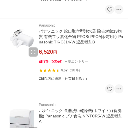
Panasonic
パナソニック 蛇口取付型浄水器 除去対象19物
質 有機フッ素化合物 PFOS/ PFOA除去対応 Pa
nasonic TK-CJ14-W 返品種別B
6,520
円
9
%
（
535
pt
）
要エントリー
4.67
（
30
件
）
2日以内に発送（休業日を除く）
Panasonic
パナソニック 食器洗い乾燥機(ホワイト) (食洗
機) Panasonic プチ食洗 NP-TCR5-W 返品種別
A