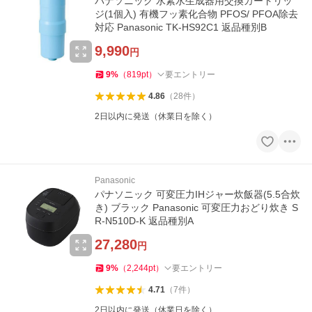
パナソニック 水素水生成器用交換カートリッ
ジ(1個入) 有機フッ素化合物 PFOS/ PFOA除去
対応 Panasonic TK-HS92C1 返品種別B
9,990
円
9
%
（
819
pt
）
要エントリー
4.86
（
28
件
）
2日以内に発送（休業日を除く）
Panasonic
パナソニック 可変圧力IHジャー炊飯器(5.5合炊
き) ブラック Panasonic 可変圧力おどり炊き S
R-N510D-K 返品種別A
27,280
円
9
%
（
2,244
pt
）
要エントリー
4.71
（
7
件
）
2日以内に発送（休業日を除く）