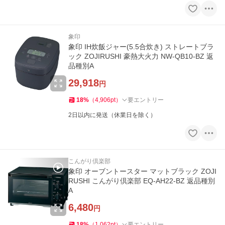
象印
象印 IH炊飯ジャー(5.5合炊き) ストレートブラ
ック ZOJIRUSHI 豪熱大火力 NW-QB10-BZ 返
品種別A
29,918
円
18
%
（
4,906
pt
）
要エントリー
2日以内に発送（休業日を除く）
こんがり倶楽部
象印 オーブントースター マットブラック ZOJI
RUSHI こんがり倶楽部 EQ-AH22-BZ 返品種別
A
6,480
円
18
%
（
1,062
pt
）
要エントリー