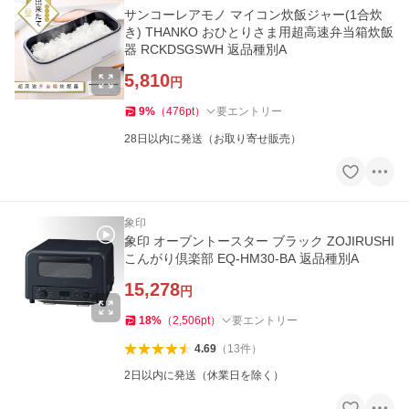
サンコーレアモノ マイコン炊飯ジャー(1合炊
き) THANKO おひとりさま用超高速弁当箱炊飯
器 RCKDSGSWH 返品種別A
5,810
円
9
%
（
476
pt
）
要エントリー
28日以内に発送（お取り寄せ販売）
象印
象印 オーブントースター ブラック ZOJIRUSHI
こんがり倶楽部 EQ-HM30-BA 返品種別A
15,278
円
18
%
（
2,506
pt
）
要エントリー
4.69
（
13
件
）
2日以内に発送（休業日を除く）