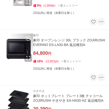
9
%
（
1,004
pt
）
要エントリー
2日以内に発送（休業日を除く）
象印
象印 オーブンレンジ 30L ブラック ZOJIRUSHI
EVERINO ES-LA30-BA 返品種別A
84,800
円
18
%
（
12,831
pt
）
要エントリー
2日以内に発送（休業日を除く）
やきやき
象印 ホットプレート プレート3枚 チャコール
ZOJIRUSHI やきやき EA-HA30-HZ 返品種別A
20,390