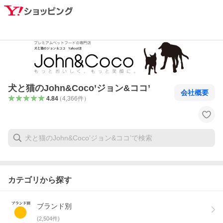
犬と猫のJohn&Coco’ジョン&ココ’
会社概要
4.84
（
4,366
件
）
カテゴリから探す
ブランド別
(
2,504
件)