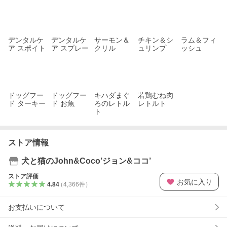
デンタルケ
デンタルケ
サーモン＆
チキン＆シ
ラム＆フィ
ア スポイト
ア スプレー
クリル
ュリンプ
ッシュ
ドッグフー
ドッグフー
キハダまぐ
若鶏むね肉
ド ターキー
ド お魚
ろのレトル
レトルト
ト
ストア情報
犬と猫のJohn&Coco’ジョン&ココ’
ストア評価
お気に入り
4.84
（
4,366
件
）
お支払いについて