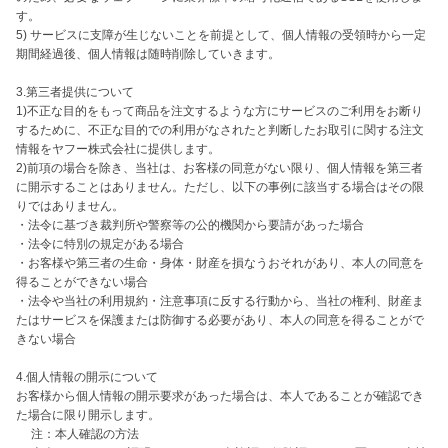
す。

5) サービスに支障が生じないことを前提として、個人情報の受領時から一定
期間経過後、個人情報は随時削除していきます。

3.第三者提供について

1)不正な目的をもって商品を注文するような方にサービスのご利用をお断り
するために、不正な目的での利用がなされたと判断したお取引に関する注文
情報をヤフー株式会社に提供します。

2)前項の場合を除き、当社は、お客様の同意がない限り、個人情報を第三者
に開示することはありません。ただし、以下の事例に該当する場合はその限
りではありません。

・法令に基づき裁判所や警察等の公的機関から要請があった場合

・法令に特別の規定がある場合

・お客様や第三者の生命・身体・財産を損なうおそれがあり、本人の同意を
得ることができない場合

・法令や当社の利用規約・注意事項に反する行動から、当社の権利、財産ま
たはサービスを保護または防御する必要があり、本人の同意を得ることがで
きない場合

4.個人情報の開示について

お客様から個人情報の開示要求があった場合は、本人であることが確認でき
た場合に限り開示します。

　 注：本人確認の方法
