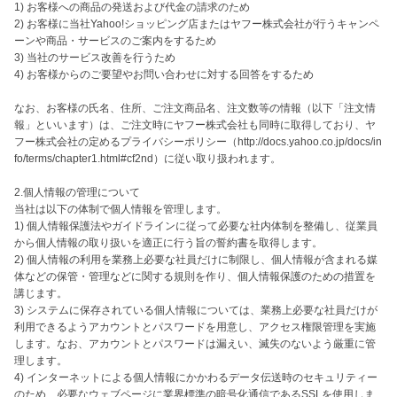
1) お客様への商品の発送および代金の請求のため

2) お客様に当社Yahoo!ショッピング店またはヤフー株式会社が行うキャンペ
ーンや商品・サービスのご案内をするため

3) 当社のサービス改善を行うため

4) お客様からのご要望やお問い合わせに対する回答をするため

なお、お客様の氏名、住所、ご注文商品名、注文数等の情報（以下「注文情
報」といいます）は、ご注文時にヤフー株式会社も同時に取得しており、ヤ
フー株式会社の定めるプライバシーポリシー（http://docs.yahoo.co.jp/docs/in
fo/terms/chapter1.html#cf2nd）に従い取り扱われます。

2.個人情報の管理について

当社は以下の体制で個人情報を管理します。

1) 個人情報保護法やガイドラインに従って必要な社内体制を整備し、従業員
から個人情報の取り扱いを適正に行う旨の誓約書を取得します。

2) 個人情報の利用を業務上必要な社員だけに制限し、個人情報が含まれる媒
体などの保管・管理などに関する規則を作り、個人情報保護のための措置を
講じます。

3) システムに保存されている個人情報については、業務上必要な社員だけが
利用できるようアカウントとパスワードを用意し、アクセス権限管理を実施
します。なお、アカウントとパスワードは漏えい、滅失のないよう厳重に管
理します。

4) インターネットによる個人情報にかかわるデータ伝送時のセキュリティー
のため、必要なウェブページに業界標準の暗号化通信であるSSLを使用しま